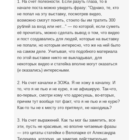
1. На счет полезности. Если разуть глаза, то в
начале поста можно увидеть фразу: "Однако, те, кто
не попал на эту выставку, посмотрев видео,
возможно смогут понять, стоило бы им тратить 300
рублей за вход или нет..." — по которой, если суметь
её прочитать, можно сделать вывод о том, что видео
и пост создавались для людей, которые на выставку
не попали, но которым интересно, что же на ней было
на самом деле. Учитывая, что подобного материала
по этой выставке никто не выкладывал, для
некоторых видео и статейка вполне могут оказаться
(и оказались) интересными.
2. На счет качалки и ЗОЖа. Я не хожу в качалку. И
то, что я не пью и не курю, я не афиширую. Так-что,
во-первых, смотри кому что адресуешь, во-вторых,
причем тут вообще тот факт, что я не пью и не курю?
Как-то ты не к месту это притянул, не находишь?
3. На счет выражений. Как ты мог бы заметить, все
эти, пусть не красивые, но вполне читаемые фразы
— это цитаты статейки о Велопарке от Александра
Тюленева, которую, не заметив действительно