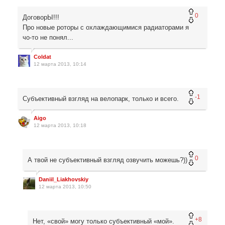
0
ДоговорЫ!!!
Про новые роторы с охлаждающимися радиаторами я
чо-то не понял...
Coldat
12 марта 2013, 10:14
-1
Субъективный взгляд на велопарк, только и всего.
Aigo
12 марта 2013, 10:18
0
А твой не субъективный взгляд озвучить можешь?))
Daniil_Liakhovskiy
12 марта 2013, 10:50
+8
Нет, «свой» могу только субъективный «мой».