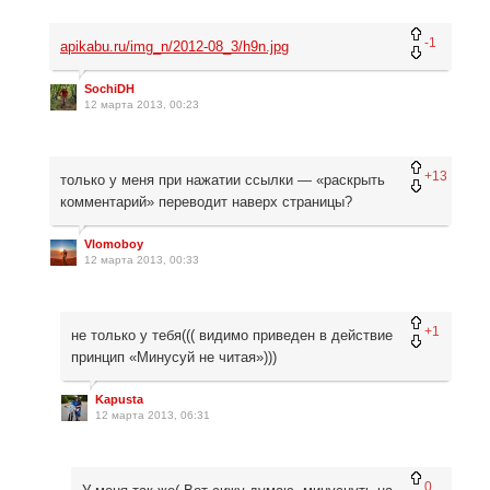
-1
apikabu.ru/img_n/2012-08_3/h9n.jpg
SochiDH
12 марта 2013, 00:23
+13
только у меня при нажатии ссылки — «раскрыть
комментарий» переводит наверх страницы?
Vlomoboy
12 марта 2013, 00:33
+1
не только у тебя((( видимо приведен в действие
принцип «Минусуй не читая»)))
Kapusta
12 марта 2013, 06:31
0