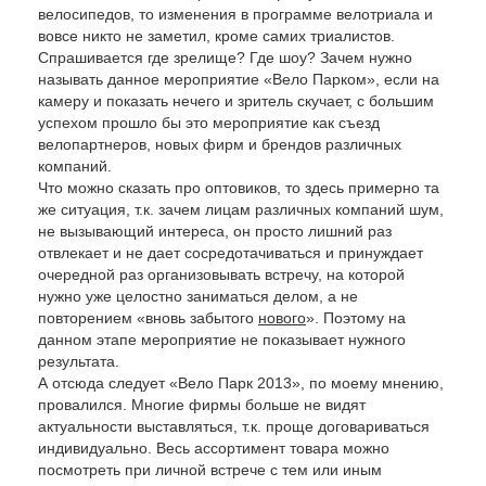
велосипедов, то изменения в программе велотриала и
вовсе никто не заметил, кроме самих триалистов.
Спрашивается где зрелище? Где шоу? Зачем нужно
называть данное мероприятие «Вело Парком», если на
камеру и показать нечего и зритель скучает, с большим
успехом прошло бы это мероприятие как съезд
велопартнеров, новых фирм и брендов различных
компаний.
Что можно сказать про оптовиков, то здесь примерно та
же ситуация, т.к. зачем лицам различных компаний шум,
не вызывающий интереса, он просто лишний раз
отвлекает и не дает сосредотачиваться и принуждает
очередной раз организовывать встречу, на которой
нужно уже целостно заниматься делом, а не
повторением «вновь забытого
нового
». Поэтому на
данном этапе мероприятие не показывает нужного
результата.
А отсюда следует «Вело Парк 2013», по моему мнению,
провалился. Многие фирмы больше не видят
актуальности выставляться, т.к. проще договариваться
индивидуально. Весь ассортимент товара можно
посмотреть при личной встрече с тем или иным