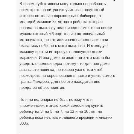
В своем субъктивном могу только попробовать
посмотреть на ситуацию учитывая возможный
интерес не только «прожженых» байкеров, а
молодой мамаши 3х летнего ребенка которая
попала на выставку велосипедов вместе со своим
мужем который мб еще только потенциальный
мотоциклист, но так или иначе на велопарке они
оказались побочно к мото выставке. И молодую
мамашу врятли интересуют пляшущие девки
марзоччи. И она даже не знает того что могла бы
увидеть о велосипедах потому что для нее даже
ашаны это новинка, не говоря уже о том чтоб
посмотреть на соревнования в парке и увить самого
Гранта Филдера, для нее это находится вне
пределов её восприятия.
Но я на велопарке не был, потому что я
«проженный», я знаю какой велосипед купить
ребенку на 3, на 5, на 7, на 12 и на 16 лет, но
ребенка пока нет, как и лишнего времени и лишних
300р.