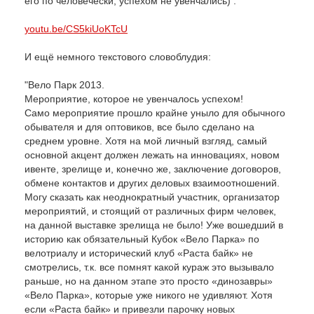
его по человечески, успехом не увенчались) :
youtu.be/CS5kiUoKTcU
И ещё немного текстового словоблудия:
"Вело Парк 2013.
Мероприятие, которое не увенчалось успехом!
Само мероприятие прошло крайне уныло для обычного
обывателя и для оптовиков, все было сделано на
среднем уровне. Хотя на мой личный взгляд, самый
основной акцент должен лежать на инновациях, новом
ивенте, зрелище и, конечно же, заключение договоров,
обмене контактов и других деловых взаимоотношений.
Могу сказать как неоднократный участник, организатор
мероприятий, и стоящий от различных фирм человек,
на данной выставке зрелища не было! Уже вошедший в
историю как обязательный Кубок «Вело Парка» по
велотриалу и исторический клуб «Раста байк» не
смотрелись, т.к. все помнят какой кураж это вызывало
раньше, но на данном этапе это просто «динозавры»
«Вело Парка», которые уже никого не удивляют. Хотя
если «Раста байк» и привезли парочку новых