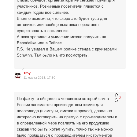
глазах брендов, организаторы не снижают цены для
участников. Розничные посетители плюются с
каждым годом всё сильнее.
Вполне возможно, что скоро это будет туса для
оптовиков или вообще выставка перестанет
существовать к сожалению.
А пока зрелище и умиление можно получить на
Евробайке или в Тайпее.
P.S. Не увидел в Вашем ролике стенда с круизерами
Schwinn. Там было на что посмотреть.
Troy
11 марта 2013, 17:30
0
По факту: я общался с человеком который сам в
России занимается производством химии для
велосипеда (шампуни, смазки и прочее), довольно
интересно поговорить на прямую с производителем и
в определенной мере повлиять на его продукцию
сказав что бы ты хотел купить, точно так же можно
было пообщаться с производителем инструментов