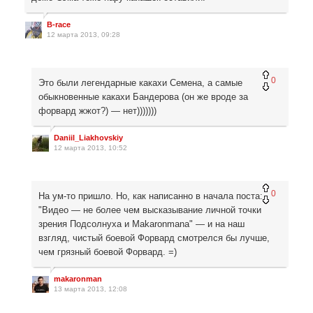
B-race
12 марта 2013, 09:28
0
Это были легендарные какахи Семена, а самые
обыкновенные какахи Бандерова (он же вроде за
форвард жжот?) — нет)))))))
Daniil_Liakhovskiy
12 марта 2013, 10:52
0
На ум-то пришло. Но, как написанно в начала поста:
"Видео — не более чем высказывание личной точки
зрения Подсолнуха и Makaronmana" — и на наш
взгляд, чистый боевой Форвард смотрелся бы лучше,
чем грязный боевой Форвард. =)
makaronman
13 марта 2013, 12:08