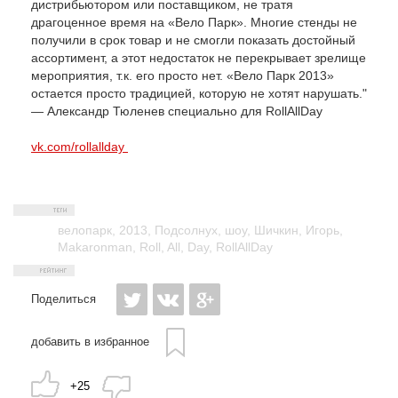
дистрибьютором или поставщиком, не тратя
драгоценное время на «Вело Парк». Многие стенды не
получили в срок товар и не смогли показать достойный
ассортимент, а этот недостаток не перекрывает зрелище
мероприятия, т.к. его просто нет. «Вело Парк 2013»
остается просто традицией, которую не хотят нарушать."
— Александр Тюленев специально для RollAllDay
vk.com/rollallday
велопарк
,
2013
,
Подсолнух
,
шоу
,
Шичкин
,
Игорь
,
Makaronman
,
Roll
,
All
,
Day
,
RollAllDay
Поделиться
добавить в избранное
+25