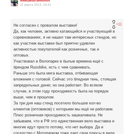
AleksandrSimonov
11 марта 2013, 14:41
+11
Не согласен с провалом выставки!
Да, как человек, активно катающийся и участвующий в
соревнованиях, я не нашел там интересных стендов, но
как участник выставки был приятно удивлен
активностью покупателей как розничных, так и
оптовых.
Участвовал в Велопарке в былые времена ещё с
брендом Russbike, есть с чем сравнивать.
Раньше это была мега выставка, отбивающая
вложения с головой. Сейчас это бледная тень, стоящая
запредельных денег, но она работает. Во всяком
случае, в этом году проходимость была на порядок
выше, чем в прошлом.
За три дня наш стенд посетило большое кол-во
клиентов (оптовиков) с которыми мы ещё не работаем.
Плюс розничная проходимость зашкаливала. Не
забываем, что в РФ это единственная вело выставка и
многие идут просто потому, что нет выбора. Да и
соседство с Мотопарком тоже дает свои плюсы в виде