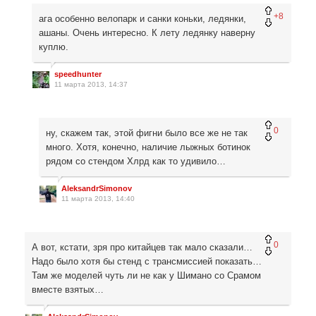
+8
ага особенно велопарк и санки коньки, ледянки,
ашаны. Очень интересно. К лету ледянку наверну
куплю.
speedhunter
11 марта 2013, 14:37
0
ну, скажем так, этой фигни было все же не так
много. Хотя, конечно, наличие лыжных ботинок
рядом со стендом Хлрд как то удивило…
AleksandrSimonov
11 марта 2013, 14:40
0
А вот, кстати, зря про китайцев так мало сказали…
Надо было хотя бы стенд с трансмиссией показать…
Там же моделей чуть ли не как у Шимано со Срамом
вместе взятых…