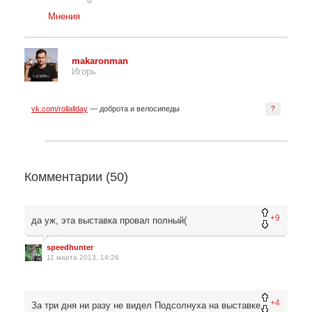
Мнения
makaronman
Игорь
vk.com/rollallday
— доброта и велосипеды
?
Комментарии (
50
)
+9
да уж, эта выставка провал полный(
speedhunter
11 марта 2013, 14:26
+4
За три дня ни разу не видел Подсолнуха на выставке,