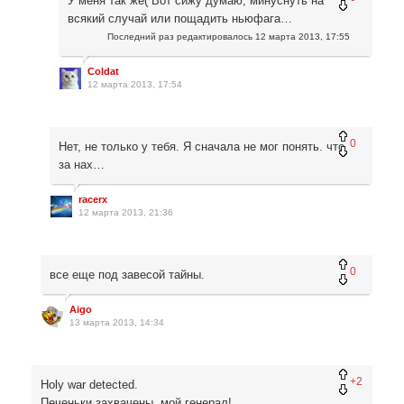
У меня так же( Вот сижу думаю, минуснуть на
всякий случай или пощадить ньюфага…
Последний раз редактировалось
12 марта 2013, 17:55
Coldat
12 марта 2013, 17:54
0
Нет, не только у тебя. Я сначала не мог понять. что
за нах…
racerx
12 марта 2013, 21:36
0
все еще под завесой тайны.
Aigo
13 марта 2013, 14:34
+2
Holy war detected.
Печеньки захвачены, мой генерал!