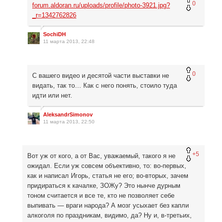
0
forum.aldoran.ru/uploads/profile/photo-3921.jpg?
_r=1342762826
SochiDH
11 марта 2013, 22:48
0
С вашего видео и десятой части выставки не
видать, так то… Как с него понять, стоило туда
идти или нет.
AleksandrSimonov
11 марта 2013, 22:50
+5
Вот уж от кого, а от Вас, уважаемый, такого я не
ожидал. Если уж совсем объективно, то: во-первых,
как и написал Игорь, статья не его; во-вторых, зачем
придираться к качалке, ЗОЖу? Это нынче дурным
тоном считается и все те, кто не позволяет себе
выпивать — враги народа? А мозг усыхает без капли
алкоголя по праздникам, видимо, да? Ну и, в-третьих,