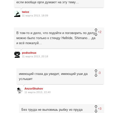
если вообще орги думают на эту тему…
twice
11 марта 2013, 18:09
+2
В том-то и дело, что подойти и поговорить по делу
можно было только к стенду Hellride, Shimano… да
и всё пожалуй…
podsolnux
11 марта 2013, 20:18
-3
имеющий глаза да увидит, имеющий уши да
услышит
AnzorShuhov
11 марта 2013, 22:40
+3
Без труда не выловишь рыбку из пруда