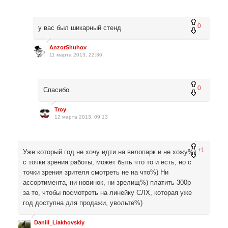
0
у вас был шикарный стенд
AnzorShuhov
11 марта 2013, 22:36
0
Спасибо.
Troy
12 марта 2013, 09:13
+1
Уже который год не хочу идти на велопарк и не хожу%)
с точки зрения работы, может быть что то и есть, но с
точки зрения зрителя смотреть не на что%) Ни
ассортимента, ни новинок, ни зрелищ%) платить 300р
за то, чтобы посмотреть на линейку СЛХ, которая уже
год доступна для продажи, увольте%)
Daniil_Liakhovskiy