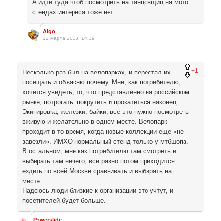
А идти туда чтоб посмотреть на танцовщиц на мото
стендах интереса тоже нет.
Aigo
12 марта 2013, 14:39
+1
Несколько раз был на велопарках, и перестал их
посещать и объясню почему. Мне, как потребителю,
хочется увидеть, то, что представленно на российском
рынке, потрогать, покрутить и прокатиться наконец.
Экипировка, железки, байки, всё это нужно посмотреть
вживую и желательно в одном месте. Велопарк
проходит в то время, когда новые коллекции еще «не
завезли». ИМХО нормальный стенд только у мтбшопа.
В остальном, мне как потребителю там смотреть и
выбирать там нечего, всё равно потом приходится
ездить по всей Москве сравнивать и выбирать на
месте.
Надеюсь люди близкие к организации это учтут, и
посетителей будет больше.
Powerslide