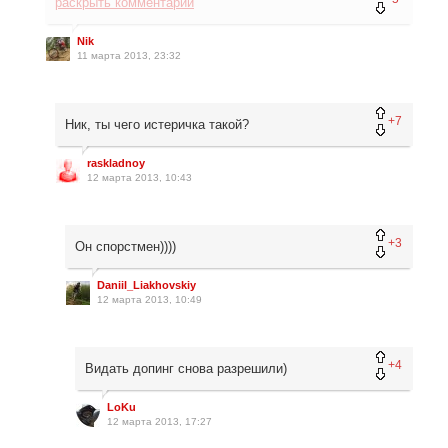
раскрыть комментарий
Nik
11 марта 2013, 23:32
+7
Ник, ты чего истеричка такой?
raskladnoy
12 марта 2013, 10:43
+3
Он спорстмен))))
Daniil_Liakhovskiy
12 марта 2013, 10:49
+4
Видать допинг снова разрешили)
LoKu
12 марта 2013, 17:27