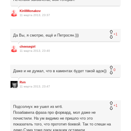
KirillMonakov
11 марта 2013, 23:37
+1
Да Вы, я смотрю, ещё и Петросян.)))
cheesegirl
11 марта 2013, 23:40
0
Даже и не думал, что в каментах будет такой адок))
Rvn
11 марта 2013, 23:47
+1
Подсолнух же ушел из мтб.
Позабавила фраза про форвард, мол даже не
почистили. На ум видимо не пришло что это
показатель того, что прототип боевой. Так то спеши на
демо Сэма тоже пару какашек оставили.