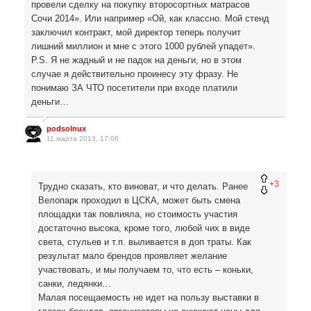
провели сделку на покупку второсортных матрасов
Сочи 2014». Или например «Ой, как классно. Мой стенд
заключил контракт, мой директор теперь получит
лишний миллион и мне с этого 1000 рублей упадет».
P.S. Я не жадный и не падок на деньги, но в этом
случае я действительно проинесу эту фразу. Не
понимаю ЗА ЧТО посетители при входе платили
деньги…
podsolnux
11 марта 2013, 17:06
+3
Трудно сказать, кто виноват, и что делать. Ранее
Велопарк проходил в ЦСКА, может быть смена
площадки так повлияла, но стоимость участия
достаточно высока, кроме того, любой чих в виде
света, стульев и т.п. выливается в доп траты. Как
результат мало брендов проявляет желание
участвовать, и мы получаем то, что есть – коньки,
санки, ледянки…
Малая посещаемость не идет на пользу выставки в