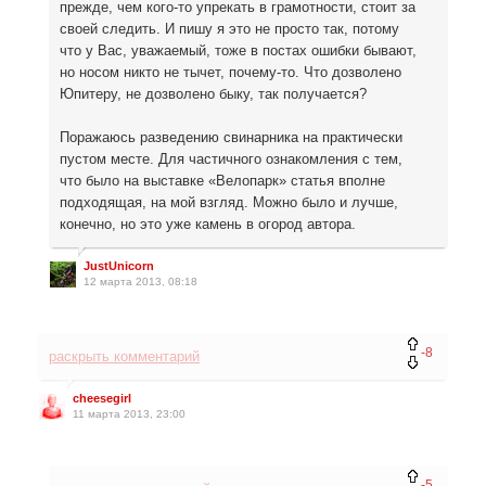
прежде, чем кого-то упрекать в грамотности, стоит за
своей следить. И пишу я это не просто так, потому
что у Вас, уважаемый, тоже в постах ошибки бывают,
но носом никто не тычет, почему-то. Что дозволено
Юпитеру, не дозволено быку, так получается?
Поражаюсь разведению свинарника на практически
пустом месте. Для частичного ознакомления с тем,
что было на выставке «Велопарк» статья вполне
подходящая, на мой взгляд. Можно было и лучше,
конечно, но это уже камень в огород автора.
JustUnicorn
12 марта 2013, 08:18
-8
раскрыть комментарий
cheesegirl
11 марта 2013, 23:00
-5