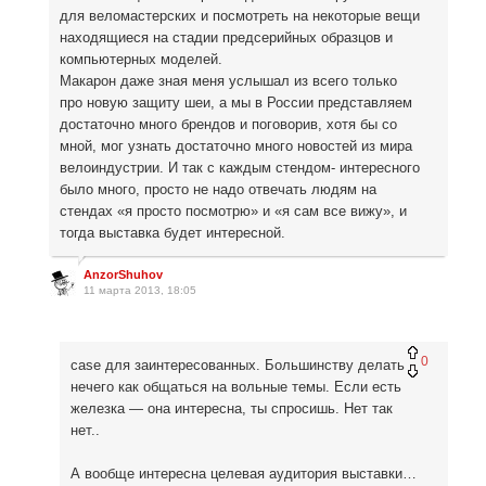
для веломастерских и посмотреть на некоторые вещи
находящиеся на стадии предсерийных образцов и
компьютерных моделей.
Макарон даже зная меня услышал из всего только
про новую защиту шеи, а мы в России представляем
достаточно много брендов и поговорив, хотя бы со
мной, мог узнать достаточно много новостей из мира
велоиндустрии. И так с каждым стендом- интересного
было много, просто не надо отвечать людям на
стендах «я просто посмотрю» и «я сам все вижу», и
тогда выставка будет интересной.
AnzorShuhov
11 марта 2013, 18:05
0
case для заинтересованных. Большинству делать
нечего как общаться на вольные темы. Если есть
железка — она интересна, ты спросишь. Нет так
нет..
А вообще интересна целевая аудитория выставки…