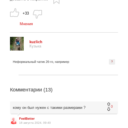
+33
Мнения
kuzlich
Кузька
Неформальный чатик 26-го, например
?
Комментарии (
13
)
0
кому он был нужен с такими размерами ?
FeelBetter
16 августа 2024, 09:40