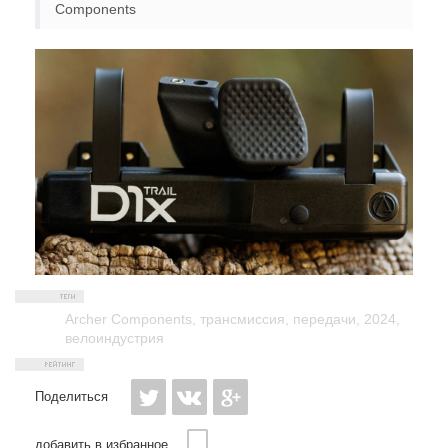
Components
Archer Components
,
трансмиссия
,
передачи
,
2024
,
велоиндустрия
Поделиться
добавить в избранное