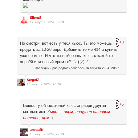
SilentS
17 августа 2024, 09:59
+3
Но смотри, вот есть у тебя кьюс. Ты его можешь
продать за 10-20 евро. Добавить те же 414 и купить
уже срам гх. И что ты выберешь: кьюс с какой-то
хернёй или новый срам гх? ¯\_(ツ)_/¯
Последний раз редактировалось
16 августа 2024, 20:26
SergeiZ
16 августа 2024, 20:26
+5
Боюсь, у обладателей кьюс априори другая
математика.
Кьюс — норм, пощупал на новом
интенсе, нрж :
)
amstafff
16 августа 2024, 22:29