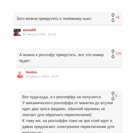
+8
Зато можна прикрутить к любимому кьюс
amstafff
16 августа 2024, 18:10
+25
А можно к рохлофу прикрутить, вот это номер
будет.
hindoo
16 августа 2024, 18:57
0
Вот куда-куда, а к рохлоффу не получится.
У механического рохлоффа от манетки до втулки
идет два троса (видимо, обычной пружины не
хватает для обратного переключения)
К тому же, на рохлоффе тоже не зря хлеб едят и
давно предлагают электронное переключение для
желающих