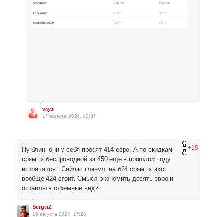
vays
17 августа 2024, 10:34
+15
Ну блин, они у себя просят 414 евро. А по скидкам
срам гх беспроводной за 450 ещё в прошлом году
встречался. Сейчас глянул, на б24 срам гх ахс
вообще 424 стоит. Смысл экономить десять евро и
оставлять стремный вид?
SergeiZ
16 августа 2024, 17:28