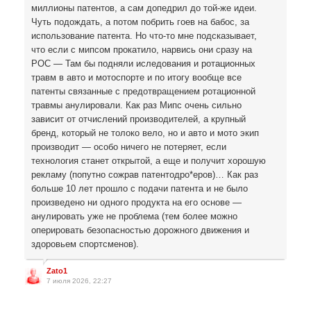
миллионы патентов, а сам допедрил до той-же идеи.
Чуть подождать, а потом побрить гоев на бабос, за
использование патента. Но что-то мне подсказывает,
что если с мипсом прокатило, нарвись они сразу на
POC — Там бы подняли иследования и ротационных
травм в авто и мотоспорте и по итогу вообще все
патенты связанные с предотвращением ротационной
травмы анулировали. Как раз Мипс очень сильно
зависит от отчислений производителей, а крупный
бренд, который не толоко вело, но и авто и мото экип
производит — особо ничего не потеряет, если
технология станет открытой, а еще и получит хорошую
рекламу (попутно сожрав патентодро*еров)… Как раз
больше 10 лет прошло с подачи патента и не было
произведено ни одного продукта на его основе —
анулировать уже не проблема (тем более можно
оперировать безопасностью дорожного движения и
здоровьем спортсменов).
Zato1
7 июля 2026, 22:27