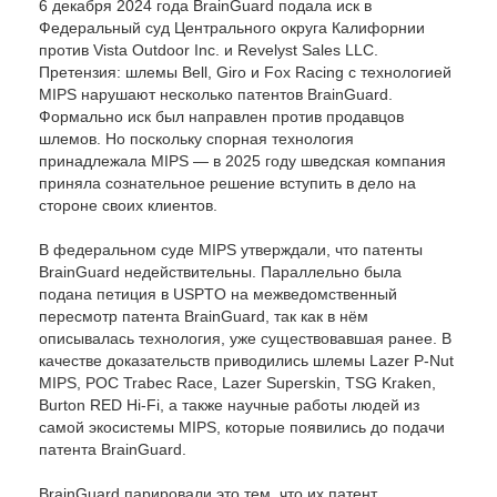
6 декабря 2024 года BrainGuard подала иск в
Федеральный суд Центрального округа Калифорнии
против Vista Outdoor Inc. и Revelyst Sales LLC.
Претензия: шлемы Bell, Giro и Fox Racing с технологией
MIPS нарушают несколько патентов BrainGuard.
Формально иск был направлен против продавцов
шлемов. Но поскольку спорная технология
принадлежала MIPS — в 2025 году шведская компания
приняла сознательное решение вступить в дело на
стороне своих клиентов.
В федеральном суде MIPS утверждали, что патенты
BrainGuard недействительны. Параллельно была
подана петиция в USPTO на межведомственный
пересмотр патента BrainGuard, так как в нём
описывалась технология, уже существовавшая ранее. В
качестве доказательств приводились шлемы Lazer P-Nut
MIPS, POC Trabec Race, Lazer Superskin, TSG Kraken,
Burton RED Hi-Fi, а также научные работы людей из
самой экосистемы MIPS, которые появились до подачи
патента BrainGuard.
BrainGuard парировали это тем, что их патент