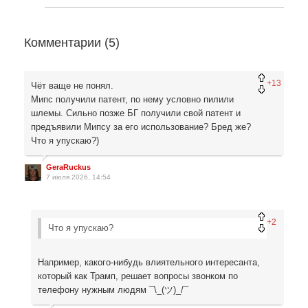
Комментарии (
5
)
+13
Чёт ваще не понял.
Мипс получили патент, по нему условно пилили
шлемы. Сильно позже БГ получили свой патент и
предъявили Мипсу за его использование? Бред же?
Что я упускаю?)
GeraRuckus
7 июля 2026, 14:54
+2
Что я упускаю?
Например, какого-нибудь влиятельного интересанта,
который как Трамп, решает вопросы звонком по
телефону нужным людям ¯\_(ツ)_/¯