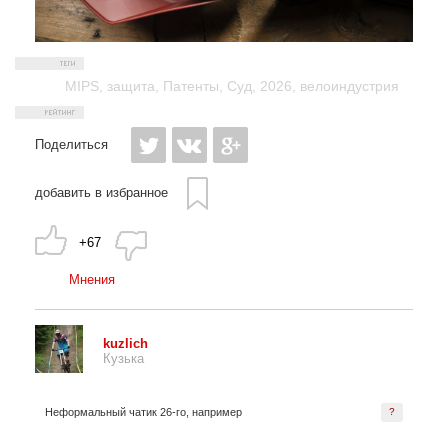
MIPS
,
защита
,
Патенты
,
Суд
,
2026
,
велоиндустрия
Поделиться
добавить в избранное
+67
Мнения
kuzlich
Кузька
Неформальный чатик 26-го, например
?