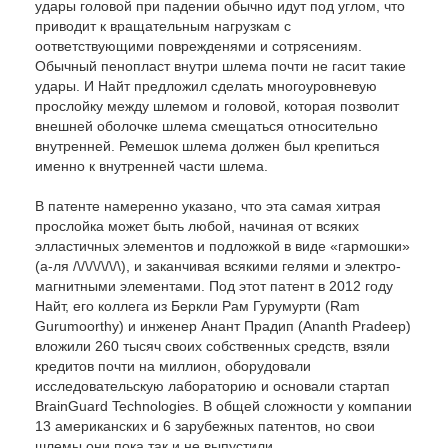
удары головой при падении обычно идут под углом, что
приводит к вращательным нагрузкам с
оответствующими поврежденями и сотрясениям.
Обычный пенопласт внутри шлема почти не гасит такие
удары. И Найт предложил сделать многоуровневую
прослойку между шлемом и головой, которая позволит
внешней оболочке шлема смещаться относительно
внутренней. Ремешок шлема должен был крепиться
именно к внутренней части шлема.
В патенте намеренно указано, что эта самая хитрая
прослойка может быть любой, начиная от всяких
элластичных элементов и подложкой в виде «гармошки»
(а-ля /\/\/\/\/\/\), и заканчивая всякими гелями и электро-
магнитными элементами. Под этот патент в 2012 году
Найт, его коллега из Беркли Рам Гурумурти (Ram
Gurumoorthy) и инженер Анант Прадип (Ananth Pradeep)
вложили 260 тысяч своих собственных средств, взяли
кредитов почти на миллион, оборудовали
исследовательскую лабораторию и основали стартап
BrainGuard Technologies. В общей сложности у компании
13 американских и 6 зарубежных патентов, но свои
шлемы они пока так и не выпустили.