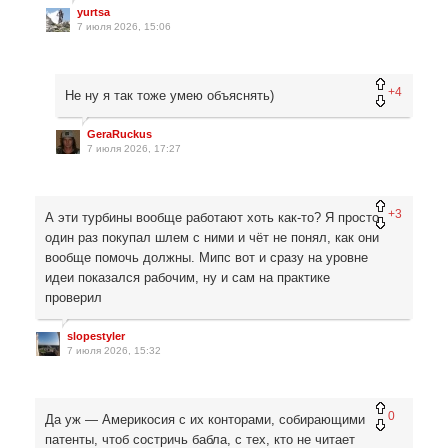
yurtsa
7 июля 2026, 15:06
+4
Не ну я так тоже умею объяснять)
GeraRuckus
7 июля 2026, 17:27
+3
А эти турбины вообще работают хоть как-то? Я просто
один раз покупал шлем с ними и чёт не понял, как они
вообще помочь должны. Мипс вот и сразу на уровне
идеи показался рабочим, ну и сам на практике
проверил
slopestyler
7 июля 2026, 15:32
0
Да уж — Америкосия с их конторами, собирающими
патенты, чтоб состричь бабла, с тех, кто не читает