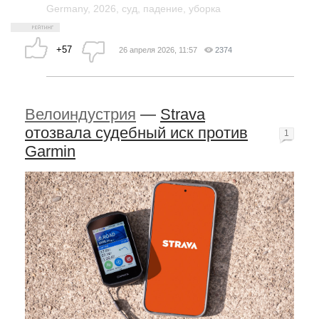
Germany
,
2026
,
суд
,
падение
,
уборка
+57
26 апреля 2026, 11:57
2374
Велоиндустрия
—
Strava
отозвала судебный иск против
1
Garmin