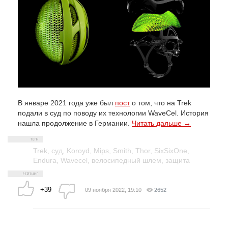
В январе 2021 года уже был
пост
о том, что на Trek
подали в суд по поводу их технологии WaveCel. История
нашла продолжение в Германии.
Читать дальше →
Trek
,
суд
,
Koroyd
,
Mips
,
Smith
,
Thor
,
SixSixOne
,
Endura
,
Wavecel
,
велосипедный шлем
,
защита
+39
09 ноября 2022, 19:10
2652