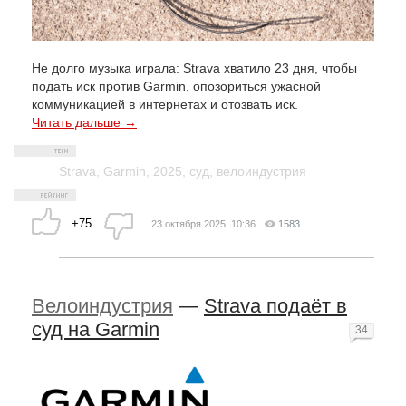
Не долго музыка играла: Strava хватило 23 дня, чтобы
подать иск против Garmin, опозориться ужасной
коммуникацией в интернетах и отозвать иск.
Читать дальше →
Strava
,
Garmin
,
2025
,
суд
,
велоиндустрия
+75
23 октября 2025, 10:36
1583
Велоиндустрия
—
Strava подаёт в
суд на Garmin
34