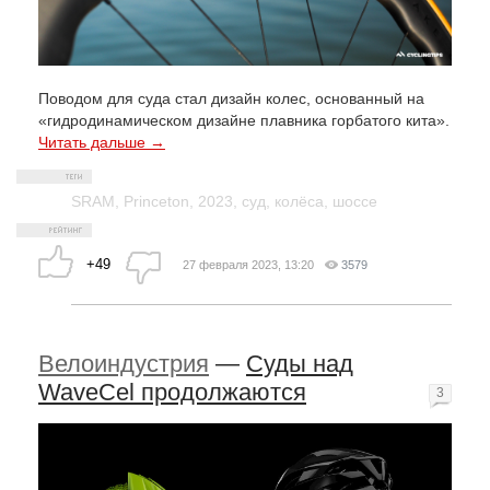
Поводом для суда стал дизайн колес, основанный на
«гидродинамическом дизайне плавника горбатого кита».
Читать дальше →
SRAM
,
Princeton
,
2023
,
суд
,
колёса
,
шоссе
+49
27 февраля 2023, 13:20
3579
Велоиндустрия
—
Суды над
WaveCel продолжаются
3