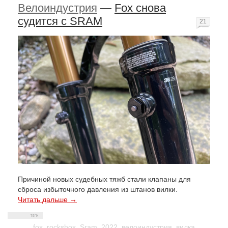
Велоиндустрия
—
Fox снова
судится с SRAM
21
Причиной новых судебных тяжб стали клапаны для
сброса избыточного давления из штанов вилки.
Читать дальше →
fox
,
rockshox
,
Sram
,
2022
,
велоиндустрия
,
вилка
,