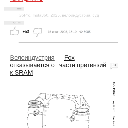
GoPro
,
Insta360
,
2025
,
велоиндустрия
,
суд
+50
15 июля 2025, 13:10
3085
Велоиндустрия
—
Fox
отказывается от части претензий
13
к SRAM