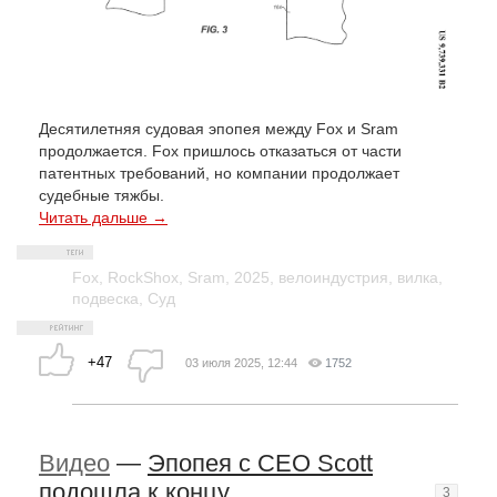
Десятилетняя судовая эпопея между Fox и Sram
продолжается. Fox пришлось отказаться от части
патентных требований, но компании продолжает
судебные тяжбы.
Читать дальше →
Fox
,
RockShox
,
Sram
,
2025
,
велоиндустрия
,
вилка
,
подвеска
,
Суд
+47
03 июля 2025, 12:44
1752
Видео
—
Эпопея с CEO Scott
подошла к концу
3