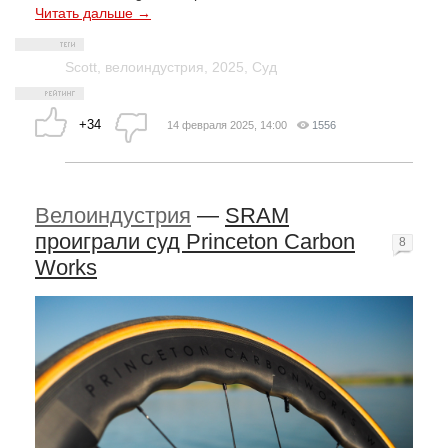
Читать дальше →
Scott
,
велоиндустрия
,
2025
,
Суд
+34
14 февраля 2025, 14:00
1556
Велоиндустрия
—
SRAM
проиграли суд Princeton Carbon
8
Works