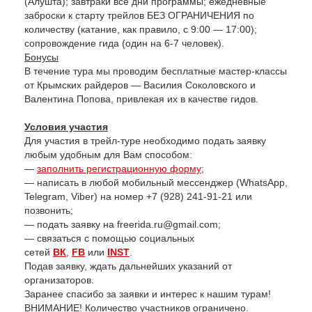
(Алушта); завтраки все дни программы; ежедневные
заброски к старту трейлов БЕЗ ОГРАНИЧЕНИЯ по
количеству (катание, как правило, с 9:00 — 17:00);
сопровождение гида (один на 6-7 человек).
Бонусы
В течение тура мы проводим бесплатные мастер-классы
от Крымских райдеров — Василия Соколовского и
Валентина Попова, привлекая их в качестве гидов.
Условия участия
Для участия в трейл-туре необходимо подать заявку
любым удобным для Вам способом:
—
заполнить регистрационную форму
;
— написать в любой мобильный мессенджер (WhatsApp,
Telegram, Viber) на номер +7 (928) 241-91-21 или
позвонить;
— подать заявку на freerida.ru@gmail.com;
— связаться с помощью социальных
сетей
ВК
,
FB
или
INST
.
Подав заявку, ждать дальнейших указаний от
организаторов.
Заранее спасибо за заявки и интерес к нашим турам!
ВНИМАНИЕ! Количество участников ограничено.