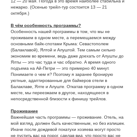
12 — 20 мая. Погода в это время наиболее стабильна и
нежарко. (Осенью трейл-тур состоится 13 — 21
октября.)
В чём особенность программы?
Особенность нашей программы в том, что мы не
проживаем в одном месте, а перемещаемся между
основными байк-спотами Крыма: Севастополем
(Балаклавой), Ялтой и Алуштой. Тем самым сильно
экономим во времени, ведь даже доехать от Алушты до
Ялты — это час туда и час обратно. А время одного
подъема на Ай-Петри — это примерно 40 минут.
Понимаете о чем я? Поэтому я заранее бронирую
уютные, адаптированные для байкеров отели в
Балаклаве, Ялте и Алуште. Откатав программу в одном
месте, мы переезжаем в другое, находящееся в
непосредственной близости к финишу трейлов.
Проживание
Важнейшая часть программы — проживание. Отель, на
мой взгляд, должен быть качественным, но без излишек.
Иначе после дождевой покатухи хозяева могут просто
не пустить вас на порог, сделав вид, что просто вас не