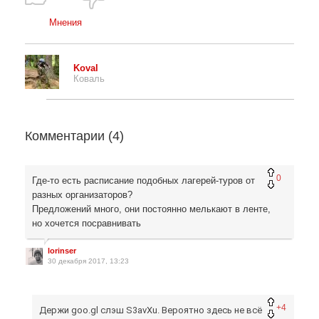
Мнения
Koval
Коваль
Комментарии (
4
)
0
Где-то есть расписание подобных лагерей-туров от
разных организаторов?
Предложений много, они постоянно мелькают в ленте,
но хочется посравнивать
lorinser
30 декабря 2017, 13:23
+4
Держи goo.gl слэш S3avXu. Вероятно здесь не всё