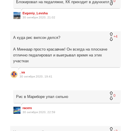
0
Блокировал на педаляжке, КК приходит в даунхилл ))
Evgeniy_Levsha
30 октября 2020, 21:02
+4
А куда рис вилсон делся?
А Миннаар просто красавчик! Он всегда на плоскаче
отлично педалировал и выигрывал время на этих
участках
_va
30 октября 2020, 19:41
0
Рис в Мариборе упал сильно
racerx
30 октября 2020, 22:59