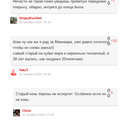
+2
Нечасто на такой гонке увидишь пробитую переднюю
покрыху, обидно, интрига до конца была.
SergeyKuchkin
30 октября 2020, 22:41
+20
блин ну как же я рад за Миннаара, уже давно хотелось,
чтобы он снова заехал)
самый старый на кубке мира и нереально техничный, в
39 лет валить, как пиздюки 20тилетние)
YakuT
31 октября 2020, 00:49
0
Старый конь борозы не испортит. Особенно если он
не конь.
Chute
31 октября 2020, 17:08