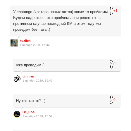
+1
У chatango (хостера наших чатов) какие-то проблемы.
Будем надеяться, что проблемы они решат т.к. в
противном случае последний КМ в этом году мы
проведём без чата :(
kuzlich
1 ноября 2020, 15:34
0
уже проводим (
timman
1 ноября 2020, 15:49
0
Ну как так то? :(
Be_Cos
1 ноября 2020, 15:52