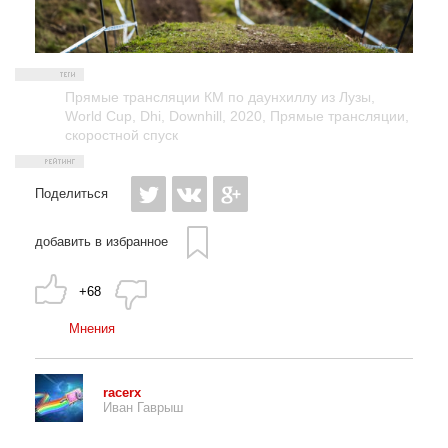
Прямые трансляции КМ по даунхиллу из Лузы
,
World Cup
,
Dhi
,
Downhill
,
2020
,
Прямые трансляции
,
скоростной спуск
Поделиться
добавить в избранное
+68
Мнения
racerx
Иван Гаврыш