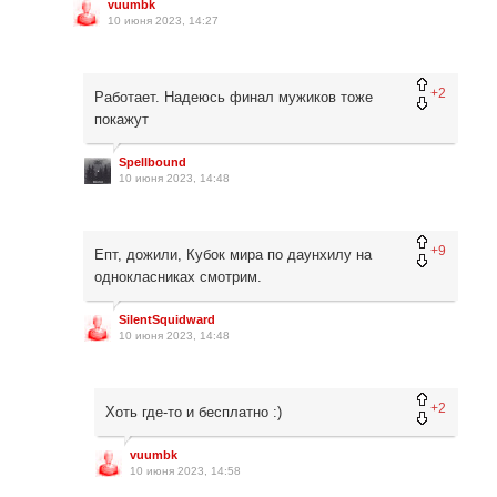
vuumbk
10 июня 2023, 14:27
+2
Работает. Надеюсь финал мужиков тоже
покажут
Spellbound
10 июня 2023, 14:48
+9
Епт, дожили, Кубок мира по даунхилу на
однокласниках смотрим.
SilentSquidward
10 июня 2023, 14:48
+2
Хоть где-то и бесплатно :)
vuumbk
10 июня 2023, 14:58