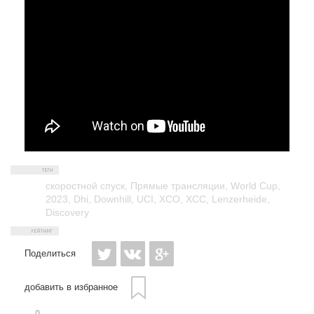
скоростной спуск
,
Прямые трансляции
,
World Cup
,
2023
,
Dhi
,
Downhill
,
UCI
,
XCO
,
XCC
,
Lenzerheide
,
Discovery
Поделиться
добавить в избранное