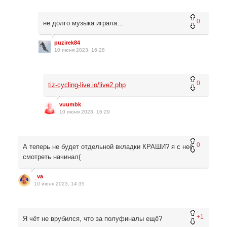
0
не долго музыка играла…
puzirek84
10 июня 2023, 16:28
0
tiz-cycling-live.io/live2.php
vuumbk
10 июня 2023, 16:29
0
А теперь не будет отдельной вкладки КРАШИ? я с неё
смотреть начинал(
_va
10 июня 2023, 14:35
+1
Я чёт не врубился, что за полуфиналы ещё?