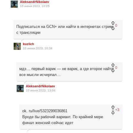
AleksandrNikolaev
10 июня 2023, 10:25
0
Подписаться на GCN+ или найти в интернетах стрим
с трансляции
kuzlich
10 июня 2023, 10:34
0
мдэ… первый варик — не варик, а где второе найти
все мысли исчерпал…
AleksandrNikolaev
10 июня 2023, 13:04
+3
ok. ru/live/5323299036861
Вроде бы рабочий вариант. По крайней мере
финал женский сейчас идет