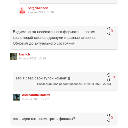
SergeiMinaev
9 июня 2023, 00:07
0
Видимо из-за необкатанного формата — время
трансляций слегка сдвинули в разные стороны.
Обновил до актуального состояния
kuzlich
9 июня 2023, 13:16
+8
это я стёр свой тупой комент ))
Последний раз редактировалось
9 июня 2023, 22:03
AleksandrNikolaev
9 июня 2023, 17:37
0
есть идеи как посмотреть финалы?