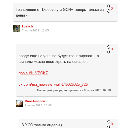
0
Трансляции от Discovery и GCN+ теперь только за
деньги
kuzlich
7 июня 2023, 12:05
0
вроде еще на youtube будут транслировать, а
финалы можно посмотреть на eurosport
goo.su/HLVPQK7
vk.com/uci_news?w=wall-146026325_726
Последний раз редактировалось
8 июня 2023, 09:10
DimaArsenev
7 июня 2023, 18:48
0
В XCO только андеры (