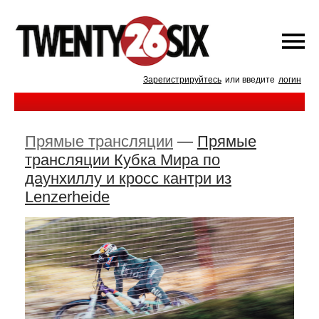
Зарегистрируйтесь
или введите
логин
Прямые трансляции
—
Прямые
трансляции Кубка Мира по
даунхиллу и кросс кантри из
Lenzerheide