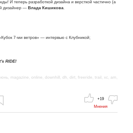
ды! И теперь разработкой дизайна и версткой частично (а
ый дизайнер —
Влада Кишикова
.
Кубок 7-ми ветров» — интервью с Клубникой;
's RIDE!
июнь
,
magazine
,
online
,
downhill
,
dh
,
dirt
,
freeride
,
trail
,
xc
,
am
,
+19
Мнения