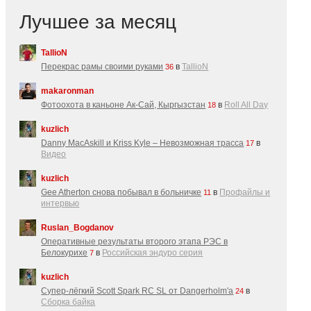
Лучшее за месяц
TallioN
Перекрас рамы своими руками
в
TallioN
36
makaronman
Фотоохота в каньоне Ак-Cай, Кыргызстан
в
Roll All Day
18
kuzlich
Danny MacAskill и Kriss Kyle – Невозможная трасса
в
17
Видео
kuzlich
Gee Atherton снова побывал в больничке
в
Профайлы и
11
интервью
Ruslan_Bogdanov
Оперативные результаты второго этапа РЭС в
Белокурихе
в
Российская эндуро серия
7
kuzlich
Супер-лёгкий Scott Spark RC SL от Dangerholm'a
в
24
Сборка байка