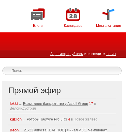
Блоги
Календарь
Места катания
Зарегистрируйтесь
или введите
логин
Прямой эфир
lokki
→
Возможное банкротство у Accell Group
17
в
Велоиндустрия
kuzlich
→
Роторы Jagwire Pro LR3
4
в
Новое железо
Deon
→
21-22 августа | БАННОЕ | Финал РЭС, Чемпионат