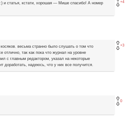
+4
:) и статья, кстати, хорошая — Мише спасибо! А номер
+3
а косяков. весьма странно было слушать о том что
се отлично, так как пока что журнал на уровне
рил с главным редактором, указал на некоторые
т доработать, надеюсь, что у них все получится.
0