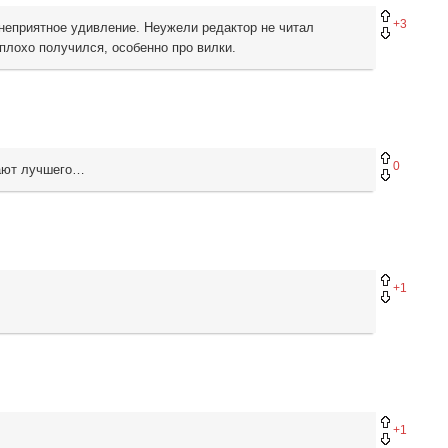
+3
 неприятное удивление. Неужели редактор не читал
плохо получился, особенно про вилки.
0
лают лучшего…
+1
+1