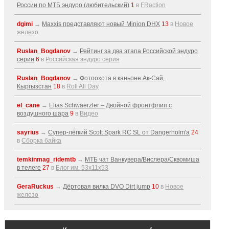
России по МТБ эндуро (любительский)
1
в
FRaction
dgimi
→
Maxxis представляют новый Minion DHX
13
в
Новое
железо
Ruslan_Bogdanov
→
Рейтинг за два этапа Российской эндуро
серии
6
в
Российская эндуро серия
Ruslan_Bogdanov
→
Фотоохота в каньоне Ак-Cай,
Кыргызстан
18
в
Roll All Day
el_cane
→
Elias Schwaerzler – Двойной фронтфлип с
воздушного шара
9
в
Видео
sayrius
→
Супер-лёгкий Scott Spark RC SL от Dangerholm'a
24
в
Сборка байка
temkinmag_ridemtb
→
МТБ чат Ванкувера/Вислера/Сквомиша
в телеге
27
в
Блог им. 53x11x53
GeraRuckus
→
Дёртовая вилка DVO Dirt jump
10
в
Новое
железо