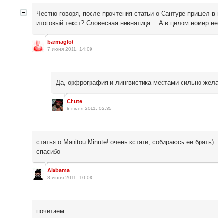
Честно говоря, после прочтения статьи о Сантуре пришел в
итоговый текст? Словесная невнятица… А в целом номер не
barmaglot
7 июня 2011, 14:09
Да, орфрография и лингвистика местами сильно же
Chute
8 июня 2011, 02:35
статья о Manitou Minute! очень кстати, собираюсь ее брать)
спасибо
Alabama
8 июня 2011, 10:08
почитаем