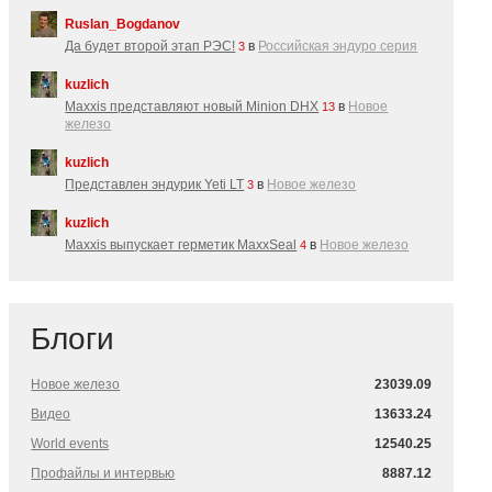
Ruslan_Bogdanov
Да будет второй этап РЭС!
в
Российская эндуро серия
3
kuzlich
Maxxis представляют новый Minion DHX
в
Новое
13
железо
kuzlich
Представлен эндурик Yeti LT
в
Новое железо
3
kuzlich
Maxxis выпускает герметик MaxxSeal
в
Новое железо
4
Блоги
Новое железо
23039.09
Видео
13633.24
World events
12540.25
Профайлы и интервью
8887.12