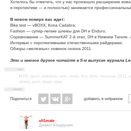
Хотелось бы отметить, что у нас произошло расширение коман
в перспективе — и полностью) занимается профессиональн
В новом номере вас ждет:
Bike test — vBOXX, Kona Cadabra;
Fashion — супер-легкие шлемы для DH и Enduro;
Соревнования — SummerKAT 2-й этап, DH в Нижнем Тагиле, «
Интервью с перспективными отечественными райдерами;
Обзоры «железных» новинок сезона 2011.
Это и многое другое читайте в 5-м выпуске журнала Let
MTB
,
sport
,
extreme
,
velo
,
moto
,
fmx
,
bmx
,
moscow
,
2011
,
street
,
park
,
slope style
Поделиться
добавить в избранное
ult1mate
Даниил Кондрушин