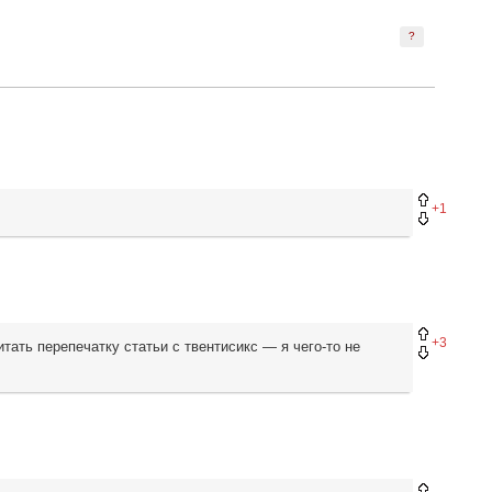
?
+1
+3
тать перепечатку статьи с твентисикс — я чего-то не