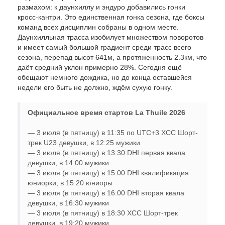
размахом: к даунхиллу и эндуро добавились гонки
кросс-кантри. Это единственная гонка сезона, где боксы
команд всех дисциплин собраны в одном месте.
Даунхилльная трасса изобилует множеством поворотов
и имеет самый большой градиент среди трасс всего
сезона, перепад высот 641м, а протяженность 2.3км, что
даёт средний уклон примерно 28%. Сегодня ещё
обещают немного дождика, но до конца оставшейся
недели его быть не должно, ждём сухую гонку.
Официальное время стартов La Thuile 2026
— 3 июля (в пятницу) в 11:35 по UTC+3 XCC Шорт-
трек U23 девушки, в 12:25 мужики
— 3 июля (в пятницу) в 13:30 DHI первая квала
девушки, в 14:00 мужики
— 3 июля (в пятницу) в 15:00 DHI квалификация
юниорки, в 15:20 юниоры
— 3 июля (в пятницу) в 16:00 DHI вторая квала
девушки, в 16:30 мужики
— 3 июля (в пятницу) в 18:30 XCC Шорт-трек
девушки, в 19:20 мужики