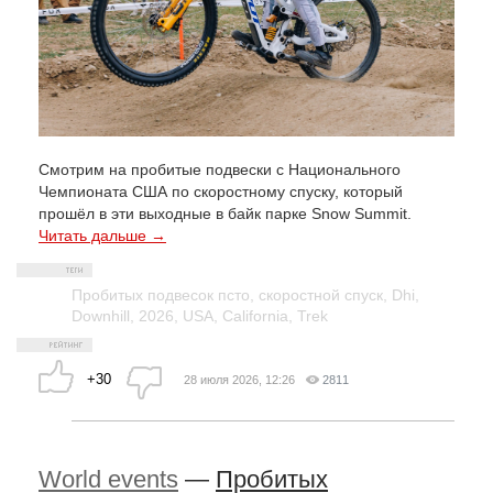
Смотрим на пробитые подвески с Национального
Чемпионата США по скоростному спуску, который
прошёл в эти выходные в байк парке Snow Summit.
Читать дальше →
Пробитых подвесок псто
,
скоростной спуск
,
Dhi
,
Downhill
,
2026
,
USA
,
California
,
Trek
+30
28 июля 2026, 12:26
2811
World events
—
Пробитых