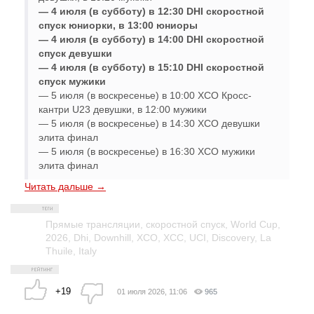
— 4 июля (в субботу) в 12:30 DHI скоростной
спуск юниорки, в 13:00 юниоры
— 4 июля (в субботу) в 14:00 DHI скоростной
спуск девушки
— 4 июля (в субботу) в 15:10 DHI скоростной
спуск мужики
— 5 июля (в воскресенье) в 10:00 XCO Кросс-
кантри U23 девушки, в 12:00 мужики
— 5 июля (в воскресенье) в 14:30 XCO девушки
элита финал
— 5 июля (в воскресенье) в 16:30 XCO мужики
элита финал
Читать дальше →
Прямые трансляции
,
скоростной спуск
,
World Cup
,
2026
,
Dhi
,
Downhill
,
XCO
,
XCC
,
UCI
,
Discovery
,
La
Thuile
,
Italy
+19
01 июля 2026, 11:06
965