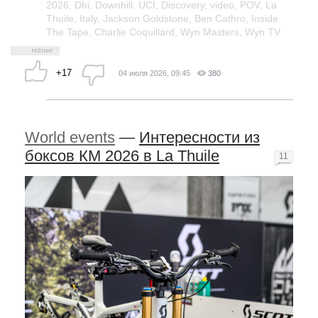
2026
,
Dhi
,
Downhill
,
UCI
,
Discovery
,
video
,
POV
,
La
Thuile
,
Italy
,
Jackson Goldstone
,
Ben Cathro
,
Inside
The Tape
,
Charlie Coquillard
,
Wyn Masters
,
Wyn TV
+17
04 июля 2026, 09:45
380
World events
—
Интересности из
боксов КМ 2026 в La Thuile
11