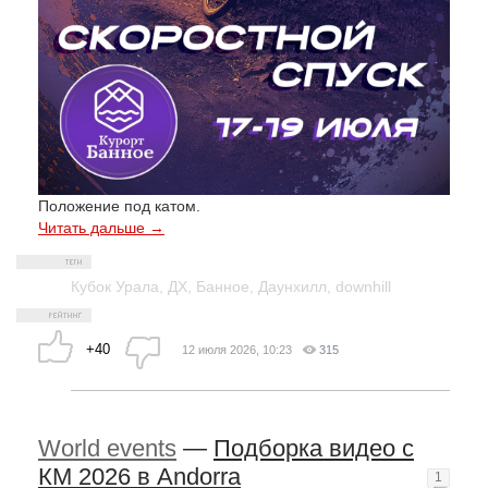
Положение под катом.
Читать дальше →
Кубок Урала
,
ДХ
,
Банное
,
Даунхилл
,
downhill
+40
12 июля 2026, 10:23
315
World events
—
Подборка видео с
КМ 2026 в Andorra
1