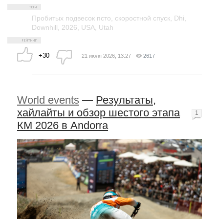
Пробитых подвесок псто
,
скоростной спуск
,
Dhi
,
Downhill
,
2026
,
USA
,
Utah
+30
21 июля 2026, 13:27
2617
World events
—
Результаты,
хайлайты и обзор шестого этапа
1
КМ 2026 в Andorra