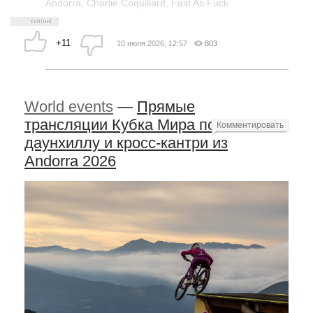
Andorra
,
Charlie Coquillard
,
Fast As Fuck
+11
10 июля 2026, 12:57
803
World events
—
Прямые
трансляции Кубка Мира по
Комментировать
даунхиллу и кросс-кантри из
Andorra 2026