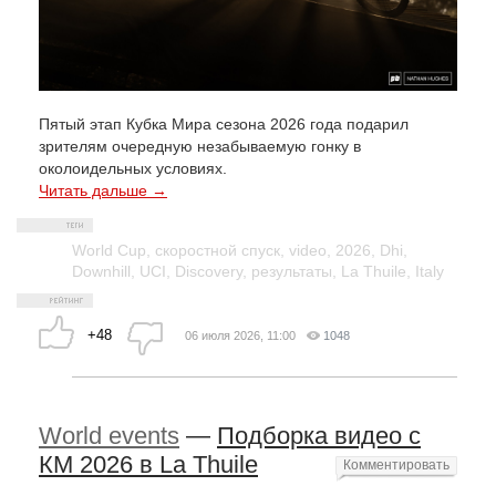
Пятый этап Кубка Мира сезона 2026 года подарил
зрителям очередную незабываемую гонку в
околоидельных условиях.
Читать дальше →
World Cup
,
скоростной спуск
,
video
,
2026
,
Dhi
,
Downhill
,
UCI
,
Discovery
,
результаты
,
La Thuile
,
Italy
+48
06 июля 2026, 11:00
1048
World events
—
Подборка видео с
КМ 2026 в La Thuile
Комментировать