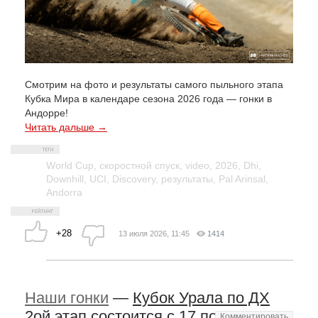
Смотрим на фото и результаты самого пыльного этапа
Кубка Мира в календаре сезона 2026 года — гонки в
Андорре!
Читать дальше →
World Cup
,
скоростной спуск
,
video
,
2026
,
Dhi
,
Downhill
,
UCI
,
Discovery
,
результаты
,
Pal Arinsal
,
Andorra
+28
13 июля 2026, 11:45
1414
Наши гонки
—
Кубок Урала по ДХ
2ой этап состоится с 17 по 19
Комментировать