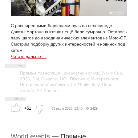
С расширенными барэндами руль на велосипеде
Дакоты Нортона выглядит ещё боле сумрачно. Осталось
пару шагов до аэродинамических элементов из Moto-GP.
Смотрим подборку других интересностей и новинок под
катом.
Читать дальше →
Прямые трансляции
,
скоростной спуск
,
World Cup
,
2026
,
Dhi
,
Downhill
,
UCI
,
Discovery
,
Интересности
,
Интересности из боксов
,
La Thuile
,
Italy
,
Unno
,
Zerode
,
SR Suntour
+51
03 июля 2026, 13:40
2429
World events
—
Прямые