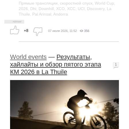
Прямые трансляции
,
скоростной спуск
,
World Cup
,
2026
,
Dhi
,
Downhill
,
XCO
,
XCC
,
UCI
,
Discovery
,
La
Thuile
,
Pal Arinsal
,
Andorra
+8
07 июля 2026, 11:52
356
World events
—
Результаты,
хайлайты и обзор пятого этапа
1
КМ 2026 в La Thuile