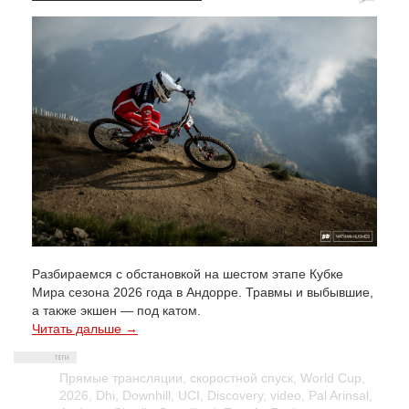
Разбираемся с обстановкой на шестом этапе Кубке
Мира сезона 2026 года в Андорре. Травмы и выбывшие,
а также экшен — под катом.
Читать дальше →
Прямые трансляции
,
скоростной спуск
,
World Cup
,
2026
,
Dhi
,
Downhill
,
UCI
,
Discovery
,
video
,
Pal Arinsal
,