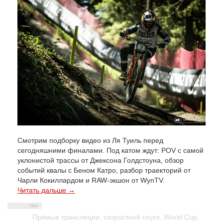
Смотрим подборку видео из Ля Туиль перед
сегодняшними финалами. Под катом ждут: POV с самой
уклонистой трассы от Джексона Голдстоуна, обзор
событий квалы с Беном Катро, разбор траекторий от
Чарли Кокиллардом и RAW-экшон от WynTV.
Читать дальше →
Прямые трансляции
,
скоростной спуск
,
World Cup
,