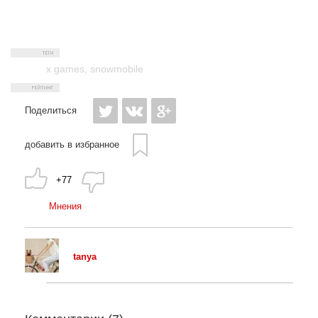
x games
,
snowmobile
Поделиться
добавить в избранное
+77
Мнения
tanya