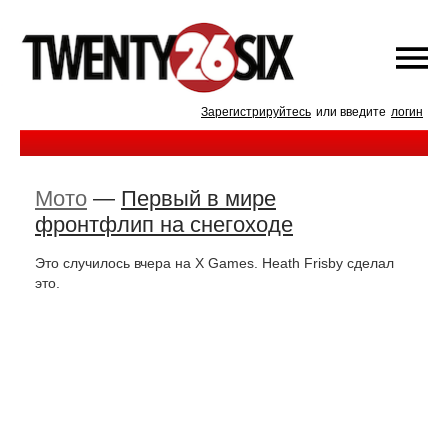
Зарегистрируйтесь
или введите
логин
Мото
—
Первый в мире
фронтфлип на снегоходе
Это случилось вчера на X Games. Heath Frisby сделал
это.