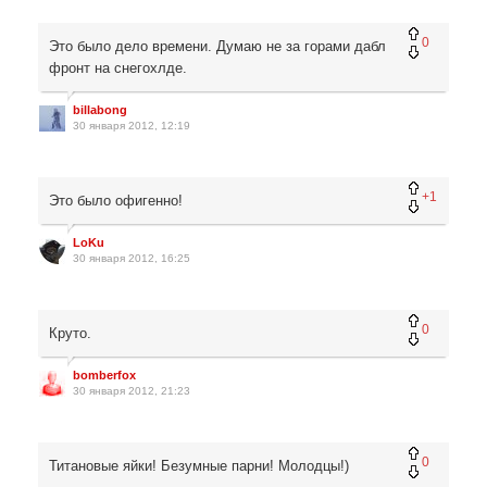
0
Это было дело времени. Думаю не за горами дабл
фронт на снегохлде.
billabong
30 января 2012, 12:19
+1
Это было офигенно!
LoKu
30 января 2012, 16:25
0
Круто.
bomberfox
30 января 2012, 21:23
0
Титановые яйки! Безумные парни! Молодцы!)