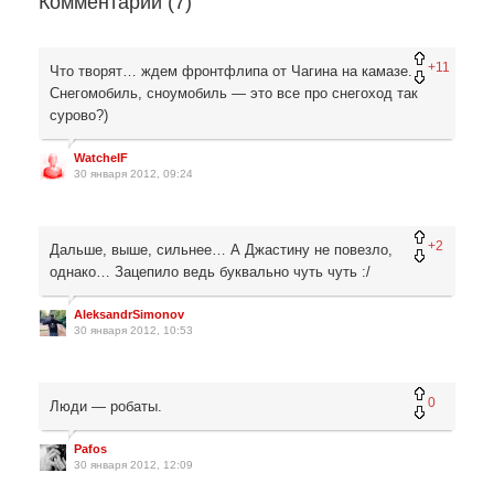
Комментарии (
7
)
+11
Что творят… ждем фронтфлипа от Чагина на камазе.
Снегомобиль, сноумобиль — это все про снегоход так
сурово?)
WatcheIF
30 января 2012, 09:24
+2
Дальше, выше, сильнее… А Джастину не повезло,
однако… Зацепило ведь буквально чуть чуть :/
AleksandrSimonov
30 января 2012, 10:53
0
Люди — робаты.
Pafos
30 января 2012, 12:09