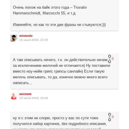
Очень похож на байк этого года – Truvativ
Hammerschmidt, Marzocchi 55, и т.д.
Извиняйте, но как то эти две фразы не стыкуются;)))
misterdx
16 июля 2009, 22:20
0
А там описывать нечего, т.к. он действительно ничем,
за исключением мелочей не отличается) Ну поставили
вместо ноу-нейм грипс грипсы санлайн) Если такую
мелочь описывать, то да, конечно можно много всего
написать…
аноним
16 июля 2009, 23:08
0
ну я с этим не спорю, просто у вас по сути тоже
получился набор картинок, без подробного описания,