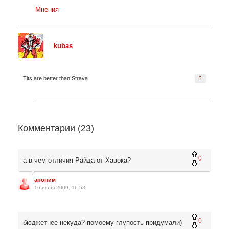
Мнения
kubas
Tits are better than Strava
?
Комментарии (
23
)
0
а в чем отличия Райда от Хавока?
аноним
16 июля 2009, 16:58
0
бюджетнее некуда? помоему глупость придумали)