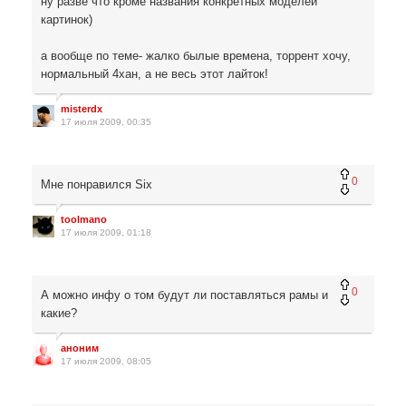
ну разве что кроме названия конкретных моделей
картинок)
а вообще по теме- жалко былые времена, торрент хочу,
нормальный 4хан, а не весь этот лайток!
misterdx
17 июля 2009, 00:35
0
Мне понравился Six
toolmano
17 июля 2009, 01:18
0
А можно инфу о том будут ли поставляться рамы и
какие?
аноним
17 июля 2009, 08:05