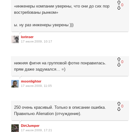
0
«инженеры компании уверены, что они до сих пор
востребованы рынком»
ы. ну раз инженеры уверены )))
lorinser
17 июля 2009, 10:17
0
нижняя фигня на групповой фотке понравилась.
прям даже задумался… =)
moonlighter
17 июля 2009, 11:05
0
250 очень красивый. Только в описании ошибка.
Правильно Alienation (отчуждение).
DirtJumper
17 июля 2009, 17:21