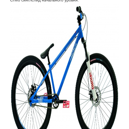
CrMo синглспид начального уровня: