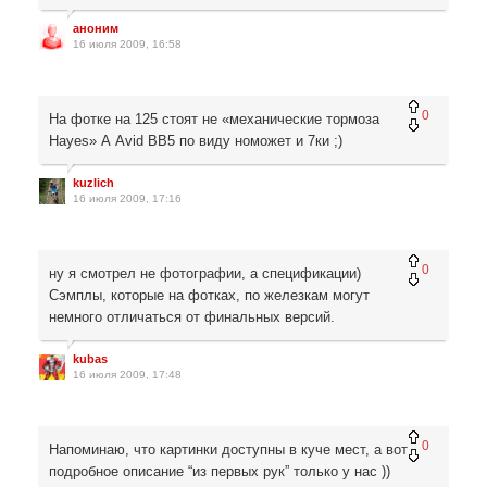
аноним
16 июля 2009, 16:58
0
На фотке на 125 стоят не «механические тормоза
Hayes» А Avid BB5 по виду номожет и 7ки ;)
kuzlich
16 июля 2009, 17:16
0
ну я смотрел не фотографии, а спецификации)
Сэмплы, которые на фотках, по железкам могут
немного отличаться от финальных версий.
kubas
16 июля 2009, 17:48
0
Напоминаю, что картинки доступны в куче мест, а вот
подробное описание “из первых рук” только у нас ))