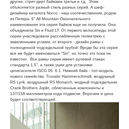
другие, стрит-дерт байками третьи и т.д. Этим
объясняется разный стиль разных серий. А шеф-
дизайнер каталога Norco - наш соотечественник, родом
из Питера. 6" All Mountain Окончательного
наименования эта серия байков еще не получила. Она
объединила Six и Fluid LT. От первого велосипеды этой
серии унаследовали расслабленную геометрию с
заваленными углами, от второго - дизайн рамы с
полноценной подседельной трубой. Вроде бы эта серия
все же будет именоваться "Six", но точно это пока не
известно. Все рамы серии имеют рулевой стакан
стандарта 1.5", а также ушки для установки
цепегасителя ISCG 05. 6.1. Нижний байк - топ-модель
нового семейства. Truvativ Hammerschmidt, воздушный
RS Lyrik, воздушный RS Monarch, модный подседельник
Crank Brothers Joplin, облегченные компоненты и
137/158 миллиметров хода подвески. Впрочем и цена
будет соответствующей...