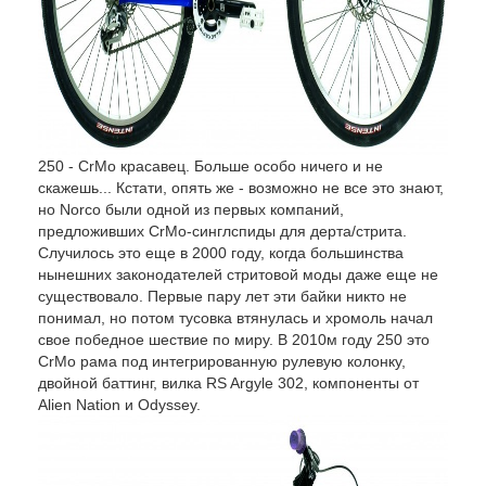
250 - CrMo красавец. Больше особо ничего и не
скажешь... Кстати, опять же - возможно не все это знают,
но Norco были одной из первых компаний,
предложивших CrMo-синглспиды для дерта/стрита.
Случилось это еще в 2000 году, когда большинства
нынешних законодателей стритовой моды даже еще не
существовало. Первые пару лет эти байки никто не
понимал, но потом тусовка втянулась и хромоль начал
свое победное шествие по миру. В 2010м году 250 это
CrMo рама под интегрированную рулевую колонку,
двойной баттинг, вилка RS Argyle 302, компоненты от
Alien Nation и Odyssey.