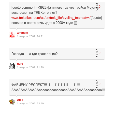
0
[quote comment=«3929»]а ничего так что Трэйси Моузли
весь сезон на TREKе гоняет?
www.trekbikes.com/us/en/trek_life/cycling_teams/twr/
[/quote]
вообще в посте речь идет о 2008м годе )))
аноним
1 августа 2009, 10:21
0
Господа — а где трансляция?
gato
1 августа 2009, 21:29
0
ФАБИЕНУ РЕСПЕКТ!!!11!!!!111111111!!!!!11!!!
ААААААААААААааааааааааааааааААААААААааааааааа!!!!!!!!!!!!!
Aigo
1 августа 2009, 23:49