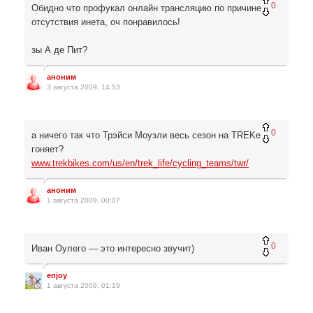
0
Обидно что профукал онлайн трансляцию по причине
отсутствия инета, оч понравилось!
зы А де Пит?
аноним
3 августа 2009, 14:53
0
а ничего так что Трэйси Моузли весь сезон на TREKе
гоняет?
www.trekbikes.com/us/en/trek_life/cycling_teams/twr/
аноним
1 августа 2009, 00:07
0
Иван Оулего — это интересно звучит)
enjoy
1 августа 2009, 01:19