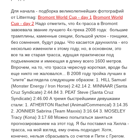
Для начала - подборка великолепнейших фотографий
от Littermag:
Bromont World Cup - day 1
Bromont World
Cup - day 2
Надо отметить, что 4x-трасса в Bromont
завоевала звание лучшего 4х-трека 2008 года: большие
трамплины, каменные секции, большой уклон - гонщики,
без сомнения, будут рады. Что касается даунхилла - его
несколько изменили к этому году, но, в основном, это
все та же старая трасса, идущая практически под
подъемником и имеющая в длину всего 1600 метров.
Впрочем, на то, что трасса чересчур короткая, вроде бы
еще никто не жаловался... В 2008 году тройка лучших в
"элите" выглядела следующим образом: 1. HILL Samuel
(Monster Energy / Iron Horse) 2:42.14 2. MINNAAR (Santa
Cruz Syndicate) 2:44.84 3. PEAT Steve (Santa Cruz
Syndicate) 2:46.00 А тремя быстрейшими девушками
стали: 1. ATHERTON Rachel (Animal/Commencal) 3:14.35
2. JONNIER Sabrina (Team Maxxis) 3:16.64 3. MOSELEY
Tracy (Kona) 3:17.68 Можно попытаться заняться
прогнозированием на этот год. Я бы поставил на Хилла -
трасса, на мой взгляд, ему очень подходит. Хотя,
конечно, нельзя сбрасывать со счетов и Пити с Грегом.