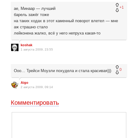
+1
ае, Минаар — лучший
барель зажёг тоже
на таких ходах в этот каменный поворот влетел — мне
аж страшно стало
лейконена жалко, всё у него непруха какая-то
koshak
1 августа 2009, 23:55
0
Ооо… Трейси Моузли похудела и стала красивая)))
Aigo
2 августа 2009, 09:14
Комментировать