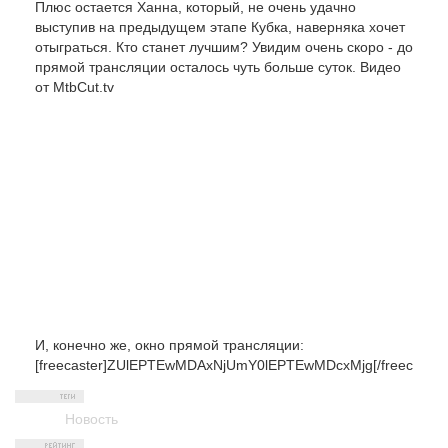
Плюс остается Ханна, который, не очень удачно
выступив на предыдущем этапе Кубка, наверняка хочет
отыграться. Кто станет лучшим? Увидим очень скоро - до
прямой трансляции осталось чуть больше суток. Видео
от MtbCut.tv
И, конечно же, окно прямой трансляции:
[freecaster]ZUlEPTEwMDAxNjUmY0lEPTEwMDcxMjg[/freecaster
Новость