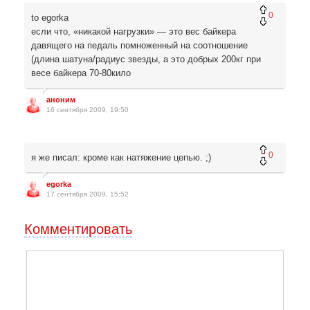
0
to egorka
если что, «никакой нагрузки» — это вес байкера
давящего на педаль помноженный на соотношение
(длина шатуна/радиус звезды, а это добрых 200кг при
весе байкера 70-80кило
аноним
16 сентября 2009, 19:50
0
я же писал: кроме как натяжение цепью. ;)
egorka
17 сентября 2009, 15:52
Комментировать