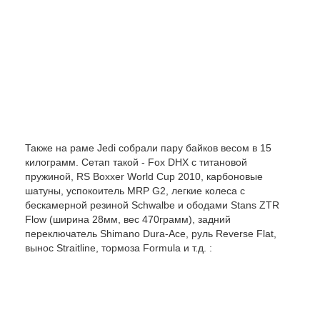
Также на раме Jedi собрали пару байков весом в 15
килограмм. Сетап такой - Fox DHX с титановой
пружиной, RS Boxxer World Cup 2010, карбоновые
шатуны, успокоитель MRP G2, легкие колеса с
бескамерной резиной Schwalbe и ободами Stans ZTR
Flow (ширина 28мм, вес 470грамм), задний
переключатель Shimano Dura-Ace, руль Reverse Flat,
вынос Straitline, тормоза Formula и т.д. :