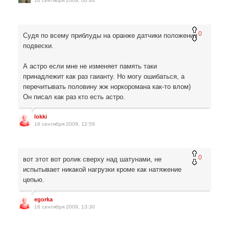
16 сентября 2009, 00:46
0
Судя по всему приблуды на оранже датчики положения
подвески.
А астро если мне не изменяет память таки
принадлежит как раз гаианту. Но могу ошибаться, а
перечитывать половину жж норкоромана как-то влом)
Он писал как раз кто есть астро.
lokki
16 сентября 2009, 12:59
0
вот этот вот ролик сверху над шатунами, не
испытывает никакой нагрузки кроме как натяжение
цепью.
egorka
16 сентября 2009, 13:30