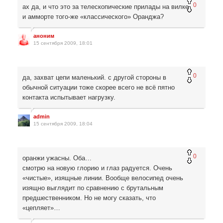
0
ах да, и что это за телескопические прилады на вилке
и амморте того-же «классического» Оранджа?
аноним
15 сентября 2009, 18:01
0
да, захват цепи маленький. с другой стороны в
обычной ситуации тоже скорее всего не всё пятно
контакта испытывает нагрузку.
admin
15 сентября 2009, 18:04
0
оранжи ужасны. Оба…
смотрю на новую глорию и глаз радуется. Очень
«чистые», изящные линии. Вообще велосипед очень
изящно выглядит по сравнению с брутальным
предшественником. Но не могу сказать, что
«цепляет»…