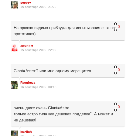
sergey
15 сентября 2009, 21:29
0
На оражах видимо приблуда для испытывания сэга на
прототипах)
аноним
15 сентября 2009, 22:02
0
Giant=Astro:? или мне одному мерещится
Romirezz
16 сентября 2009, 00:18
0
очень даже очень Giant=Astro
только астро типа как дешевая подделка". А может и
не дешевая!
kuzlich