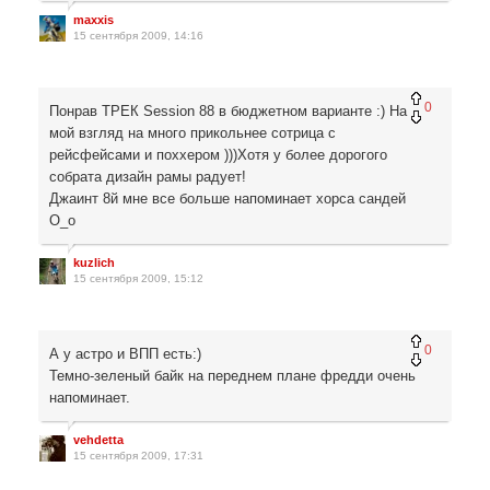
maxxis
15 сентября 2009, 14:16
0
Понрав ТРЕК Session 88 в бюджетном варианте :) На
мой взгляд на много прикольнее сотрица с
рейсфейсами и поххером )))Хотя у более дорогого
собрата дизайн рамы радует!
Джаинт 8й мне все больше напоминает хорса сандей
О_о
kuzlich
15 сентября 2009, 15:12
0
А у астро и ВПП есть:)
Темно-зеленый байк на переднем плане фредди очень
напоминает.
vehdetta
15 сентября 2009, 17:31