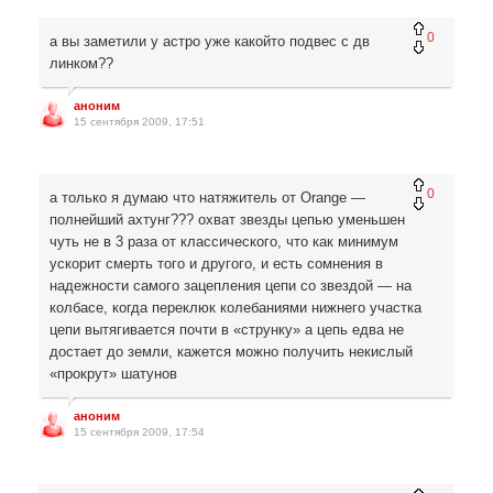
0
а вы заметили у астро уже какойто подвес с дв
линком??
аноним
15 сентября 2009, 17:51
0
а только я думаю что натяжитель от Orange —
полнейший ахтунг??? охват звезды цепью уменьшен
чуть не в 3 раза от классического, что как минимум
ускорит смерть того и другого, и есть сомнения в
надежности самого зацепления цепи со звездой — на
колбасе, когда переклюк колебаниями нижнего участка
цепи вытягивается почти в «струнку» а цепь едва не
достает до земли, кажется можно получить некислый
«прокрут» шатунов
аноним
15 сентября 2009, 17:54