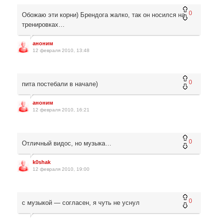
0
Обожаю эти корни) Брендога жалко, так он носился на
тренировках…
аноним
12 февраля 2010, 13:48
0
пита постебали в начале)
аноним
12 февраля 2010, 16:21
0
Отличный видос, но музыка…
k0shak
12 февраля 2010, 19:00
0
с музыкой — согласен, я чуть не уснул