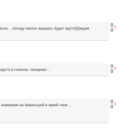
0
ески… походу мелоч жрааать будет круто))))ждем
0
 круто и гоначна. неоценил…
0
и внимания на бааальшой и яркий линк…