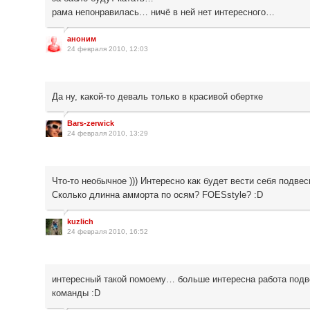
рама непонравилась… ничё в ней нет интересного…
аноним
24 февраля 2010, 12:03
Да ну, какой-то деваль только в красивой обертке
Bars-zerwick
24 февраля 2010, 13:29
Что-то необычное ))) Интересно как будет вести себя подвес
Сколько длинна амморта по осям? FOESstyle? :D
kuzlich
24 февраля 2010, 16:52
интересный такой помоему… больше интересна работа подв
команды :D