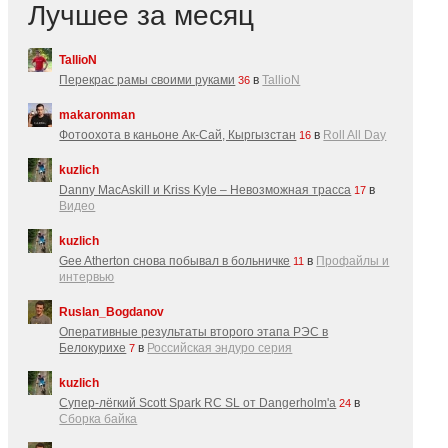
Лучшее за месяц
TallioN
Перекрас рамы своими руками
в
TallioN
36
makaronman
Фотоохота в каньоне Ак-Cай, Кыргызстан
в
Roll All Day
16
kuzlich
Danny MacAskill и Kriss Kyle – Невозможная трасса
в
17
Видео
kuzlich
Gee Atherton снова побывал в больничке
в
Профайлы и
11
интервью
Ruslan_Bogdanov
Оперативные результаты второго этапа РЭС в
Белокурихе
в
Российская эндуро серия
7
kuzlich
Супер-лёгкий Scott Spark RC SL от Dangerholm'a
в
24
Сборка байка