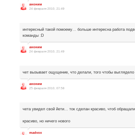
аноним
24 февраля 2010, 21:49
интересный такой помоему… больше интересна работа подв
команды :D
аноним
24 февраля 2010, 21:49
чет вызывает ощущение, что делали, того чтобы выглядело
аноним
25 февраля 2010, 07:58
чета увидел свой йети… ток сделан красиво, чтоб обращал
красиво, но ничего нового
madvox