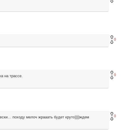
0
0
ка на трассе.
0
ески… походу мелоч жрааать будет круто))))ждем