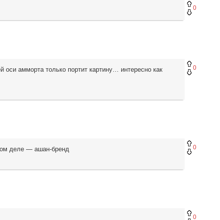
0
0
й оси амморта только портит картину… интересно как
0
амом деле — ашан-бренд
0