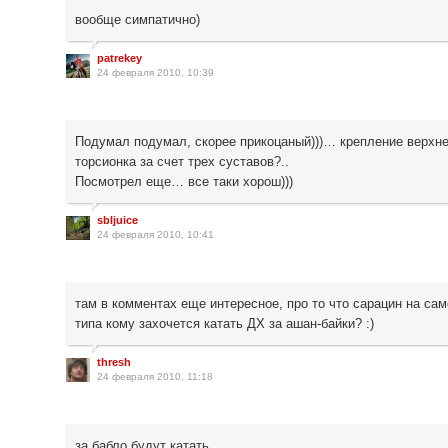
вообще симпатично)
patrekey
24 февраля 2010, 10:39
Подумал подумал, скорее прикоцаный)))… крепление верхне
торсионка за счет трех суставов?..
Посмотрел еще… все таки хорош)))
sbljuice
24 февраля 2010, 10:41
там в комментах еще интересное, про то что сарацин на с
типа кому захочется катать ДХ за ашан-байки? :)
thresh
24 февраля 2010, 11:18
за бабло будут катать…