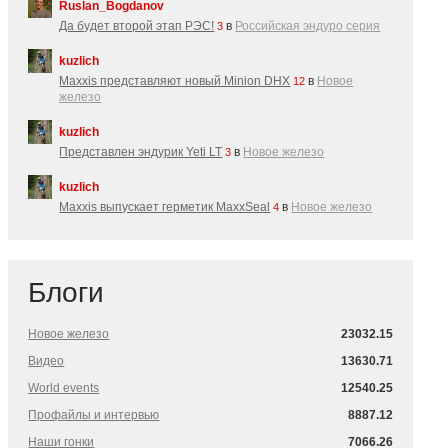
Ruslan_Bogdanov
Да будет второй этап РЭС!
в
Российская эндуро серия
3
kuzlich
Maxxis представляют новый Minion DHX
в
Новое
12
железо
kuzlich
Представлен эндурик Yeti LT
в
Новое железо
3
kuzlich
Maxxis выпускает герметик MaxxSeal
в
Новое железо
4
Блоги
Новое железо
23032.15
Видео
13630.71
World events
12540.25
Профайлы и интервью
8887.12
Наши гонки
7066.26