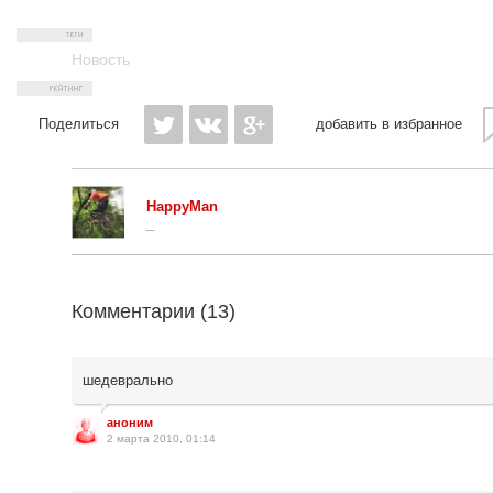
Новость
Поделиться
добавить в избранное
HappyMan
_
Комментарии (
13
)
шедеврально
аноним
2 марта 2010, 01:14