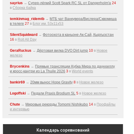
sayrius
→
Супер-лёгкий Scott Spark RC SL от Dangerholm'a
24
в
Сборка байка
temkinmag_ridemtb
→
МТБ чат Ванкувера/Вислера/Сквомиша
в телеге
27
в
Блог им. 53x11x53
SilentSquidward
→
Фотоохота в каньоне Ак-Cай, Кыргызстан
16
в
Roll All Day
GeraRuckus
→
Дёртовая вилка DVO Dirt jump
10
в
Новое
железо
Brycenkins
→
Прямые трансляции Кубка Мира по даунхиллу
и кросс-кантри из La Thuile 2026
3
в
World events
bankir69
→
20мм вынос Hope Gravity
8
в
Новое железо
Logoffski
→
Педали Praxis Brodium SL
5
в
Новое железо
Chute
→
Мировые рекорды Tomomi Nishikubo
14
в
Профайлы
и интервью