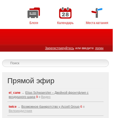
Блоги
Календарь
Места катания
Зарегистрируйтесь
или введите
логин
Прямой эфир
el_cane
→
Elias Schwaerzler – Двойной фронтфлип с
воздушного шара
9
в
Видео
twice
→
Возможное банкротство у Accell Group
6
в
Велоиндустрия