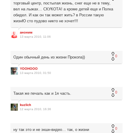
торговый центр, постылая жизнь, снег еще не в тему,
вел на лыжах… СКУКОТА! а кроме детей еще и Полка
обидел. И как он так может жить? в России такую
жизнЮ сто пудово никто не хочет!!!
аноним
13 марта 2010, 11:06
0
Один обычный день из жизни Прокопа))
YOOHOOO
13 марта 2010, 01:50
0
Такая же печаль как и 1я часть.
kuzlich
12 марта 2010, 16:36
0
ну так это и не экшн-видео… так, о жизни