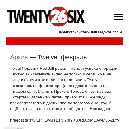
Зарегистрируйтесь
или введите
логин
Архив
—
Twelve: февраль
Ура! Чешский RedBull решил, что для успеха операции
нужно выкладывать видео не только у себя, но и на
других хостингах и февральская часть Twelve
оказалась на фрикастере (а, следовательно, и на
нашем сайте). Опять Прокоп. Теперь он выигрывает
старты у маленьких детей, привозит 0.05секунды
преследователю в даунхилле по торговому центру. А
ещё он, оказывается, с кем-то общается. Неожиданно.
[freecaster]Y0lEPTEwMTEzNjYmYXBJRD0xMDAwMDA2[/freecast