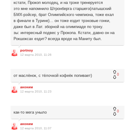
кстати, Прокоп молодец, и на трэке тренеруется
это мне напомнило Штронберга старшего(латышский
БМХ-рэйсер, брат Олимпийского чемпиона, тоже ехал
в финале в Турине)… он тоже ездит трэковые гонки,
даже был в Лат. зборной на олимпиаде по трэку.
зы: интересный подвес у Прокопа. Кстати, давно он на
Рокшоксах ездит? всегда вроде на Маниту был.
portnoy
12 марта 2010, 11:26
0
от маслёнок, с тёлочкой кофеёк попивает)
аноним
12 марта 2010, 11:23
0
как-то мега уныло
аноним
12 марта 2010, 11:07