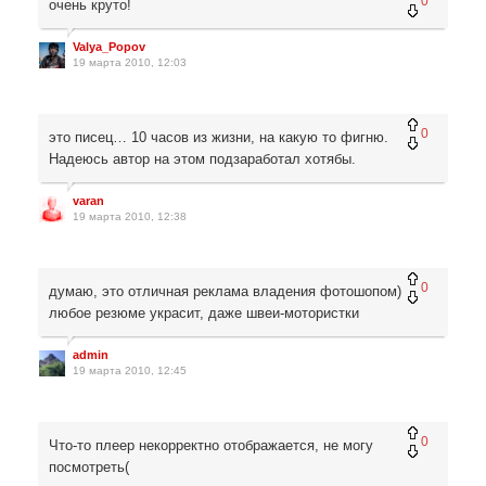
0
очень круто!
Valya_Popov
19 марта 2010, 12:03
0
это писец… 10 часов из жизни, на какую то фигню.
Надеюсь автор на этом подзаработал хотябы.
varan
19 марта 2010, 12:38
0
думаю, это отличная реклама владения фотошопом)
любое резюме украсит, даже швеи-мотористки
admin
19 марта 2010, 12:45
0
Что-то плеер некорректно отображается, не могу
посмотреть(