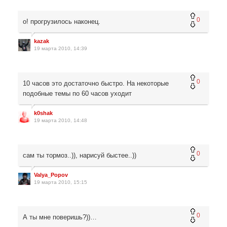
0
о! прогрузилось наконец.
kazak
19 марта 2010, 14:39
0
10 часов это достаточно быстро. На некоторые
подобные темы по 60 часов уходит
k0shak
19 марта 2010, 14:48
0
сам ты тормоз..)), нарисуй быстее..))
Valya_Popov
19 марта 2010, 15:15
0
А ты мне поверишь?))…