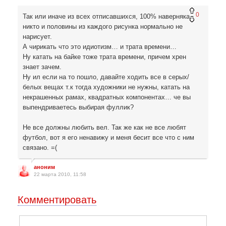
0
Так или иначе из всех отписавшихся, 100% наверняка
никто и половины из каждого рисунка нормально не
нарисует.
А чирикать что это идиотизм… и трата времени…
Ну катать на байке тоже трата времени, причем хрен
знает зачем.
Ну ил если на то пошло, давайте ходить все в серых/
белых вещах т.к тогда художники не нужны, катать на
некрашенных рамах, квадратных компонентах… че вы
выпендриваетесь выбирая фуллик?
Не все должны любить вел. Так же как не все любят
футбол, вот я его ненавижу и меня бесит все что с ним
связано. =(
аноним
22 марта 2010, 11:58
Комментировать