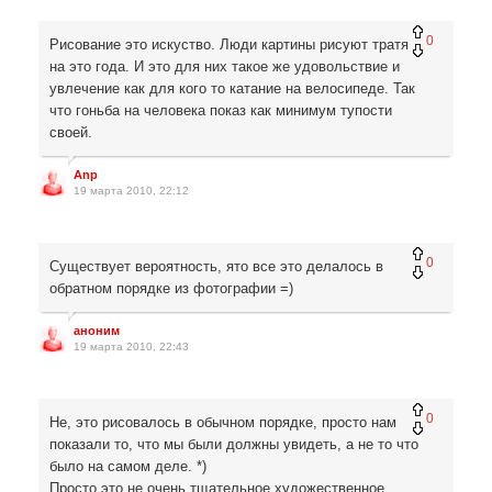
0
Рисование это искуство. Люди картины рисуют тратя
на это года. И это для них такое же удовольствие и
увлечение как для кого то катание на велосипеде. Так
что гоньба на человека показ как минимум тупости
своей.
Anp
19 марта 2010, 22:12
0
Существует вероятность, ято все это делалось в
обратном порядке из фотографии =)
аноним
19 марта 2010, 22:43
0
Не, это рисовалось в обычном порядке, просто нам
показали то, что мы были должны увидеть, а не то что
было на самом деле. *)
Просто это не очень тщательное художественное