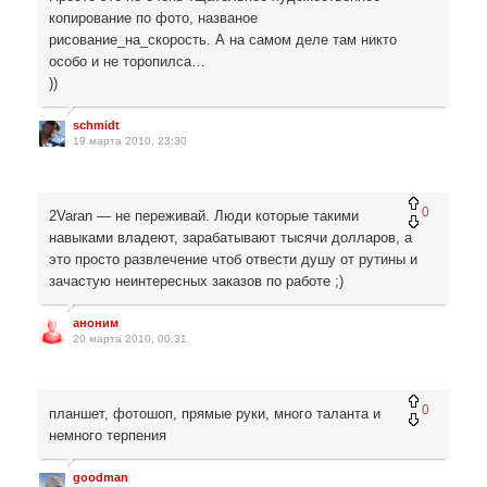
копирование по фото, названое
рисование_на_скорость. А на самом деле там никто
особо и не торопилса…
))
schmidt
19 марта 2010, 23:30
0
2Varan — не переживай. Люди которые такими
навыками владеют, зарабатывают тысячи долларов, а
это просто развлечение чтоб отвести душу от рутины и
зачастую неинтересных заказов по работе ;)
аноним
20 марта 2010, 00:31
0
планшет, фотошоп, прямые руки, много таланта и
немного терпения
goodman