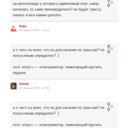
0
на велосипеде у которого карбоновый плуг снизу
катались то сами производители? он будет трассу
пахать и все камни цеплять
kops
24 марта 2010, 14:33
0
а с чего ты взял, что он для катания по трассам? по
полусликам определил? :)
этот «плуг» — электромотор, помогающий крутить
педали
thresh
24 марта 2010, 14:39
0
а с чего ты взял, что он для катания по трассам? по
полусликам определил? :)
этот «плуг» — электромотор, помогающий крутить