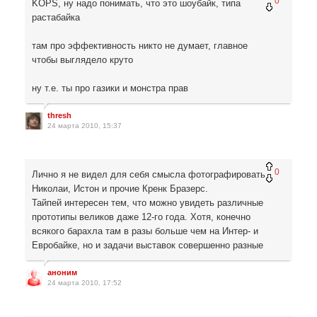
0
KOPS, ну надо понимать, что это шоубайк, типа
растабайка
там про эффективность никто не думает, главное
чтобы выглядело круто
ну т.е. ты про газики и монстра прав
thresh
24 марта 2010, 15:37
0
Лично я не видел для себя смысла фотографировать
Николаи, Истон и прочие Кренк Бразерс.
Тайпей интересен тем, что можно увидеть различные
прототипы великов даже 12-го года. Хотя, конечно
всякого барахла там в разы больше чем на Интер- и
Евробайке, но и задачи выставок совершенно разные
аноним
24 марта 2010, 17:52