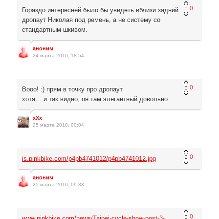
0
Гораздо интересней было бы увидеть вблизи задний
дропаут Николая под ремень, а не систему со
стандартным шкивом.
аноним
24 марта 2010, 18:54
0
Вооо! :) прям в точку про дропаут
хотя… и так видно, он там элегантный довольно
xXx
25 марта 2010, 00:04
0
is.pinkbike.com/p4pb4741012/p4pb4741012.jpg
аноним
25 марта 2010, 09:33
0
www.pinkbike.com/news/Taipei-cycle-show-post-3-