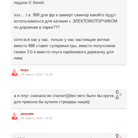
педали © thresh
эээ… т.е. 888 для фр и амморт свингер какойто будут
использоваться для катания с ЭЛЕКТОМОТОРЧИКОМ
по дорожкам в парке???
хотя всё как у нас. только у нас настоящие витязи
вместо 888 ставят супермонстры, вместо получликов
газики 3.0 и вместо плуга карбонового держалку для
пива
kops
24 марта 2010, 14:52
0
а я плуг сначала не спалил)))без него было бы круче,
для прикола бы купили стрицеры наши))
аноним
24 марта 2010, 15:11