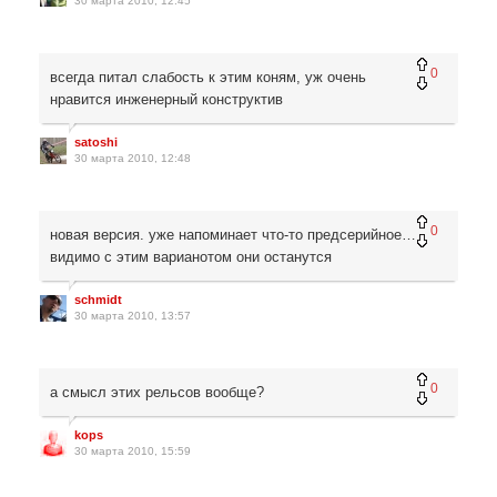
30 марта 2010, 12:45
0
всегда питал слабость к этим коням, уж очень
нравится инженерный конструктив
satoshi
30 марта 2010, 12:48
0
новая версия. уже напоминает что-то предсерийное…
видимо с этим варианотом они останутся
schmidt
30 марта 2010, 13:57
0
а смысл этих рельсов вообще?
kops
30 марта 2010, 15:59