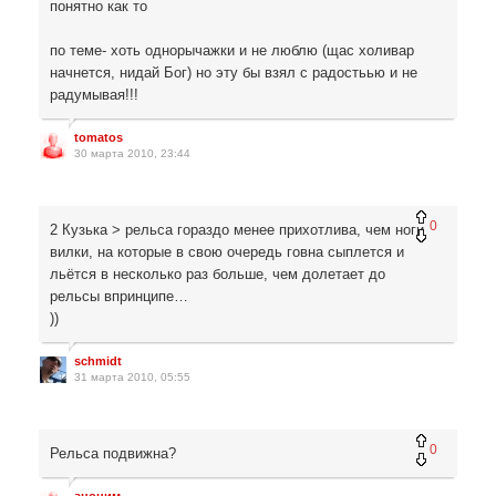
понятно как то
по теме- хоть однорычажки и не люблю (щас холивар
начнется, нидай Бог) но эту бы взял с радостьью и не
радумывая!!!
tomatos
30 марта 2010, 23:44
0
2 Кузька > рельса гораздо менее прихотлива, чем ноги
вилки, на которые в свою очередь говна сыплется и
льётся в несколько раз больше, чем долетает до
рельсы впринципе…
))
schmidt
31 марта 2010, 05:55
0
Рельса подвижна?