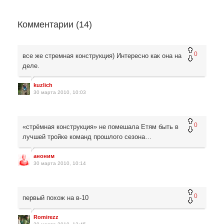
Комментарии (
14
)
0
все же стремная конструкция) Интересно как она на
деле.
kuzlich
30 марта 2010, 10:03
0
«стрёмная конструкция» не помешала Етям быть в
лучшей тройке команд прошлого сезона…
аноним
30 марта 2010, 10:14
0
первый похож на в-10
Romirezz