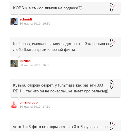
0
KOPS > а смысл линков на подвесе?))
schmidt
30 марта 2010, 16:30
0
fun2mass, имелась в виду надежность. Эта рельса по
любе боится грязи и прочей фигни.
kuzlich
30 марта 2010, 16:58
0
Кузька, открою секрет, у fun2mass как раз ети 303
RDH… так что он не понаслышке знает про рельсы)))
omengroup
30 марта 2010, 17:10
0
чото 1 и 3 фото не открывается в 3-х браузерах… не