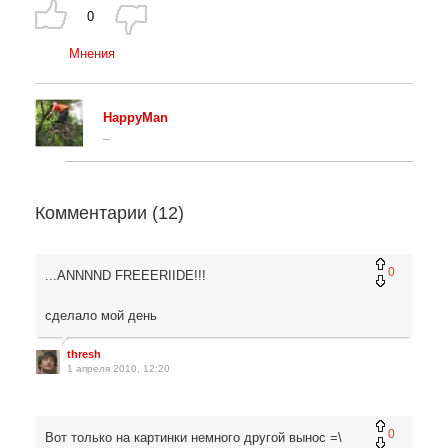
0
Мнения
HappyMan
_
Комментарии (
12
)
0
...ANNNND FREEERIIDE!!!
сделало мой день
thresh
1 апреля 2010, 12:20
0
Вот только на картинки немного другой вынос =\