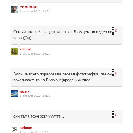
YOOHOOO
1 апреля 2010, 14:54
0
Самый важный эксцентрик это… В общем по видео все
ясно )))))))
schmel
1 апреля 2010, 16:29
0
Больше всего порадовала первая фотография, где он
показывает, как в Бромоне(вроде бы) упал.
racerx
1 апреля 2010, 18:32
0
они тама тоже жжггуууттт…
stringer
1 апреля 2010, 22:53