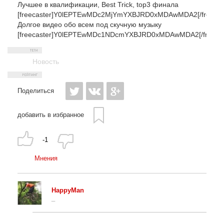
Лучшее в квалификации, Best Trick, top3 финала
[freecaster]Y0lEPTEwMDc2MjYmYXBJRD0xMDAwMDA2[/freecas
Долгое видео обо всем под скучную музыку
[freecaster]Y0lEPTEwMDc1NDcmYXBJRD0xMDAwMDA2[/freecas
Новость
Поделиться
добавить в избранное
-1
Мнения
HappyMan
_