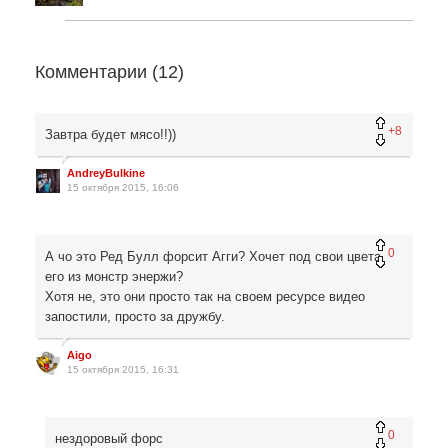
Комментарии (
12
)
+8
Завтра будет мясо!!))
AndreyBulkine
15 октября 2015, 16:06
0
А чо это Ред Булл форсит Агги? Хочет под свои цвета
его из монстр энержи?
Хотя не, это они просто так на своем ресурсе видео
запостили, просто за дружбу.
Aigo
15 октября 2015, 16:31
0
нездоровый форс