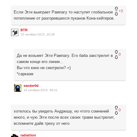
+3
Если Эгги выиграет Рампагу то наступит глобальное
потепление от разгоревшихся пуканов Кона-хейтеров.
BTR
15 октября 2015, 20:28
0
Да не возьмет Эгги Рампагу. Его баба закстрелит в
самом конце его линии...
Вы что кино не смотрели? =)
*сарказм
xander0d
16 октября 2015, 09:11
0
хотелось бы увидеть Андрюшу, но чтото сомнений
много, и чую Эгги после всех своих травм выстрелит,
вспомните дайв треху от него
radiattion