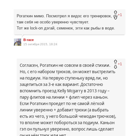
+1
Рогаткин мимо. Посмотрел я видос его тренировок, он
там себя не особо уверенно чувствует.
Тот же lock-on дэгай, семенюк, эгги как рыбы в воде.
B-race
15 октября 2015, 18:24
+1
Согласен, Рогаткин не совсем в своей стихии.
Но, с его набором трюков, он может выстрелить
на подиум. На первую ступеньку вряд ли, но
зацепиться за 3-е как вариант. Достаточно
вспомнить проезд
K
elly
M
cgarry в 2013 году –
пару флипов на линии + флип через каньон.
Если Рогаткин проедет по не самой лёгкой
линии уверенно + добавит трюки (а выбрать
есть из чего, у него большой чемодан трючков),
то вполне может побороться за подиум. Каньон
гэп он пульнул уверенно, вопрос лишь сделает
он на нём трюк или нет.