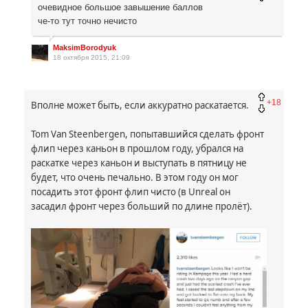
очевидное большое завышение баллов
че-то тут точно нечисто
MaksimBorodyuk
18 октября 2015, 21:09
+18
Вполне может быть, если аккуратно раскатается.
Tom Van Steenbergen, попытавшийся сделать фронт
флип через каньон в прошлом году, убрался на
раскатке через каньон и выступать в пятницу не
будет, что очень печально. В этом году он мог
посадить этот фронт флип чисто (в
Unreal
он
засадил фронт через больший по длине пролёт).