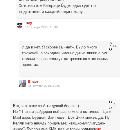
Хотя на этом
Rampage
будет адок судя по
подготовке и каждый задаст жару..
Troy
15 октября 2015, 18:30
+4
И да и нет. Я скорее за «нет». Было много
трюкачей, а заходили именно дикие линии с омг
темами + пара сальтух да трешек на этих самых
пролетах.
B-race
15 октября 2015, 19:07
-1
Вот, чот тоже за Агги душой болею! )
Но YT-шных райдеров всё равно много осталось. Цинк,
МакГарри, Бурдон. Вайт ещё. Вот Цинк может, да. Ну
Келли чего нибудь придумает, изящно-амплитудно-
дикое)) Бурдон уже КМК для истории больше(
как