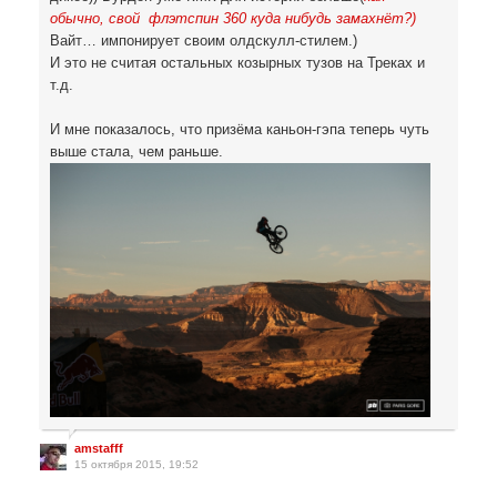
обычно, свой флэтспин 360 куда нибудь замахнёт?)
Вайт… импонирует своим олдскулл-стилем.)
И это не считая остальных козырных тузов на Треках и
т.д.
И мне показалось, что призёма каньон-гэпа теперь чуть
выше стала, чем раньше.
amstafff
15 октября 2015, 19:52