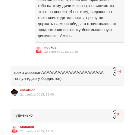
тебя на тему дичи и экшна, но видимо ты
этого не оценил. И поэтому, надеюсь на
твою снисходительность, прошу не
держать на меня обиды, я отписываюсь от
продолжения вести эту бессмысленную
дискуссию. Аминь
ngukov
22 октября 2015, 10:16
+4
треха деревья-ААААААААААААААААААААААА
гопнул идею у бордистов)
radiattion
21 октября 2015, 12:00
0
чудненько
Monarch
21 октября 2015, 12:11