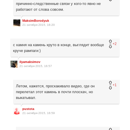
причинно-следственные связи у кого-то явно не
работают от слова совсем.
MaksimBorodyuk
21 октября 2015, 16:20
+2
с камня на камень круто в конце, выглядит вообще
круче рампаги:)
ilyamaksimov
21 октября 2015, 16:57
+1
Летом, кажется, проскакивало видео, где он
перелетал этот камень в почти плоскач, но
выкатывал.
pustota
21 октября 2015, 16:59