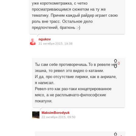
уже короткометражка, с четко
просматривающимся сюжетом на ту же
тематику. Причем каждый райдер играет свою
роль вне трасс. Остальное дело
предпочтений, братюнь :-)
ngukov
21 октября 2015, 19:38
0
Ты сам себе противоречишь.То в ревеле нет
экшна, то ревел это видео о катании.
И да, про отсутствие лирики, как в анриале,
я написал.
Ревел-это как раз-таки концетрированное
мясо, а не расплывчато-философские
покатухи.
MaksimBorodyuk
22 октября 2015, 09:50