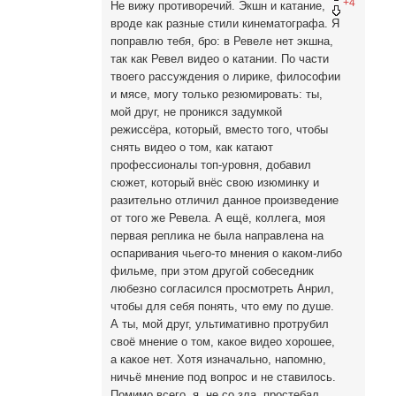
+4
Не вижу противоречий. Экшн и катание,
вроде как разные стили кинематографа. Я
поправлю тебя, бро: в Ревеле нет экшна,
так как Ревел видео о катании. По части
твоего рассуждения о лирике, философии
и мясе, могу только резюмировать: ты,
мой друг, не проникся задумкой
режиссёра, который, вместо того, чтобы
снять видео о том, как катают
профессионалы топ-уровня, добавил
сюжет, который внёс свою изюминку и
разительно отличил данное произведение
от того же Ревела. А ещё, коллега, моя
первая реплика не была направлена на
оспаривания чьего-то мнения о каком-либо
фильме, при этом другой собеседник
любезно согласился просмотреть Анрил,
чтобы для себя понять, что ему по душе.
А ты, мой друг, ультимативно протрубил
своё мнение о том, какое видео хорошее,
а какое нет. Хотя изначально, напомню,
ничьё мнение под вопрос и не ставилось.
Помимо всего, я, не со зла, простебал