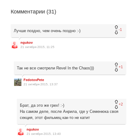
Комментарии (
31
)
-1
Лучше поздно, чем очень поздно :-)
ngukov
21 октября 2015, 11:25
+1
Так не все смотрели Revel In the Chaos)))
FedotovPete
21 октября 2015, 13:37
+2
Брат, да это же грех! :-)
На самом деле, после Анрила, где у Семенюка своя
секция, этот фильмец как-то не катит
ngukov
21 октября 2015, 13:40