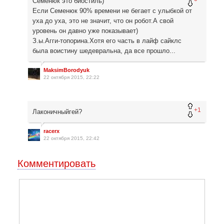
Семенюк это биостиль)
Если Семенюк 90% времени не бегает с улыбкой от
уха до уха, это не значит, что он робот.А свой
уровень он давно уже показывает)
З.ы.Агги-топорина.Хотя его часть в лайф сайклс
была воистину шедевральна, да все прошло...
MaksimBorodyuk
22 октября 2015, 22:22
+1
Лаконичныйгей?
racerx
22 октября 2015, 22:42
Комментировать