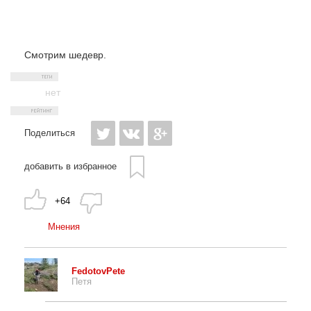
Смотрим шедевр.
нет
Поделиться
добавить в избранное
+64
Мнения
FedotovPete
Петя