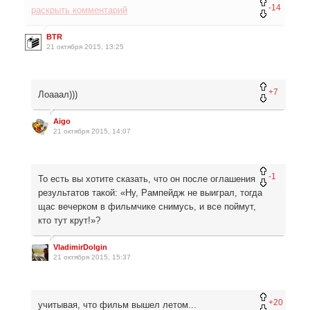
-14
раскрыть комментарий
BTR
21 октября 2015, 13:25
+7
Лоааал)))
Aigo
21 октября 2015, 14:07
-1
То есть вы хотите сказать, что он после оглашения
результатов такой: «Ну, Рампейдж не выиграл, тогда
щас вечерком в фильмчике снимусь, и все поймут,
кто тут крут!»?
VladimirDolgin
21 октября 2015, 15:37
+20
учитывая, что фильм вышел летом...