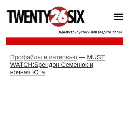
Зарегистрируйтесь
или введите
логин
Профайлы и интервью
—
MUST
WATCH:Брендон Семенюк и
ночная Юта