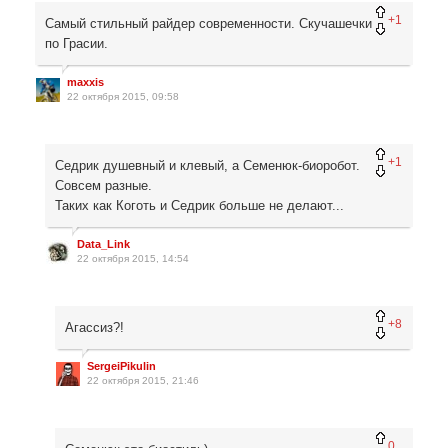
+1
Самый стильный райдер современности. Скучашечки
по Грасии.
maxxis
22 октября 2015, 09:58
+1
Седрик душевный и клевый, а Семенюк-биоробот.
Совсем разные.
Таких как Коготь и Седрик больше не делают...
Data_Link
22 октября 2015, 14:54
+8
Агассиз?!
SergeiPikulin
22 октября 2015, 21:46
0