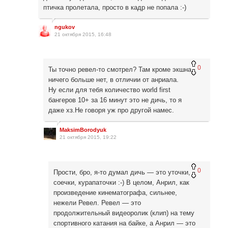
птичка пролетала, просто в кадр не попала :-)
ngukov
21 октября 2015, 16:48
0
Ты точно ревел-то смотрел? Там кроме экшна,
ничего больше нет, в отличии от анриала.
Ну если для тебя количество world first
бангеров 10+ за 16 минут это не дичь, то я
даже хз.Не говоря уж про другой намес.
MaksimBorodyuk
21 октября 2015, 19:22
0
Прости, бро, я-то думал дичь — это уточки,
соечки, курапаточки :-) В целом, Анрил, как
произведение кинематографа, сильнее,
нежели Ревел. Ревел — это
продолжительный видеоролик (клип) на тему
спортивного катания на байке, а Анрил — это