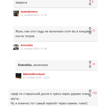
0
зверюга
ilyamaksimov
21 октября 2015, 17:03
+1
Жаль они этот кадр не включили хотя бы в концовку
после титров.
Antoshko
21 октября 2015, 17:40
+4
Antoshko,
включили.
MaksimBorodyuk
21 октября 2015, 19:23
+15
сёрф по стиральной доске и трёха через дерево очень
круты.
Ну и конечно тот самый перелёт через камень тоже!)