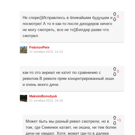
0
Не спорю))Исправлюсь в ближайшем будущем и
посмотрю! А то я как-то после дизодеров ничего
не могу смотреть, все не то))Билдер разве что
смотрел.
FedotovPete
21 октября 2015, 14:15
0
как-то это анриал не катит по сравнению с
ревелом.В ревеле прям концентрированный экшн
и очень много дичи.
MaksimBorodyuk
21 октября 2015, 16:19
+1
Может быть мы разный ревел смотрели, но в
том, где Семенюк катает, ни экшна, ни тем более
дичи не увидел. Хотя, может где-то в далеке