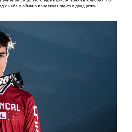
в элите КМ, а до этого ещё пару лет гонял в юниорах. Но
зд с неба и обычно приезжает где-то в двадцатке-