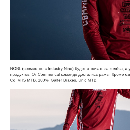
NOBL (совместно с Industry Nine) будет отвечать за колёса, 
продуктов. От Commencal команде достались рамы. Кроме озв
Co, VHS MTB, 100%, Galfer Brakes, Unic MTB.