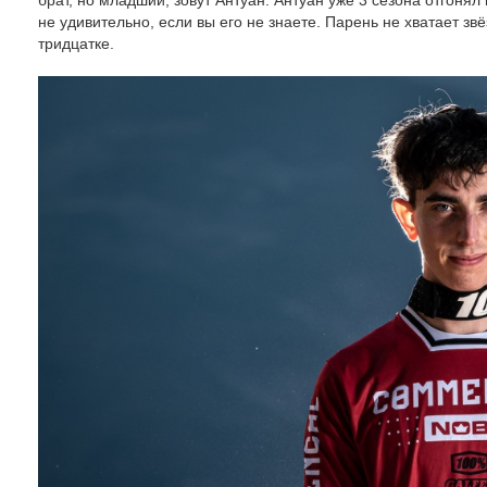
брат, но младший, зовут Антуан. Антуан уже 3 сезона отгонял 
не удивительно, если вы его не знаете. Парень не хватает звё
тридцатке.