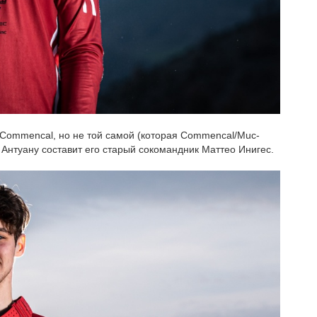
е Commencal, но не той самой (которая Commencal/Muc-
Антуану составит его старый сокомандник Маттео Инигес.