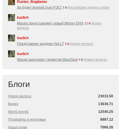
Ruslan_Bogdanov
Да будет второй этап РЭС!
в
Российская эндуро серия
3
kuzlich
Maxxis представляют новый Minion DHX
в
Новое
12
железо
kuzlich
Представлен эндурик Yeti LT
в
Новое железо
3
kuzlich
Maxxis выпускает герметик MaxxSeal
в
Новое железо
4
Блоги
Новое железо
23033.50
Видео
13630.71
World events
12540.25
Профайлы и интервью
8887.12
Наши гонки
7066.26