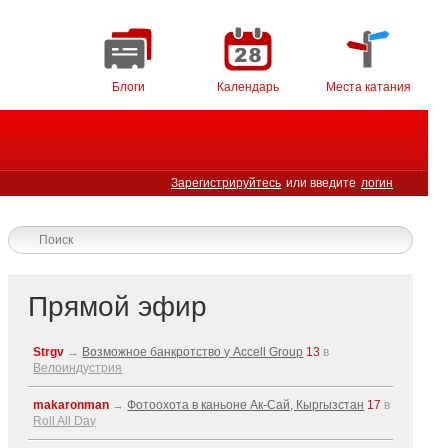
Блоги
Календарь
Места катания
Зарегистрируйтесь
или введите
логин
Прямой эфир
Strgv
→
Возможное банкротство у Accell Group
13
в
Велоиндустрия
makaronman
→
Фотоохота в каньоне Ак-Cай, Кыргызстан
17
в
Roll All Day