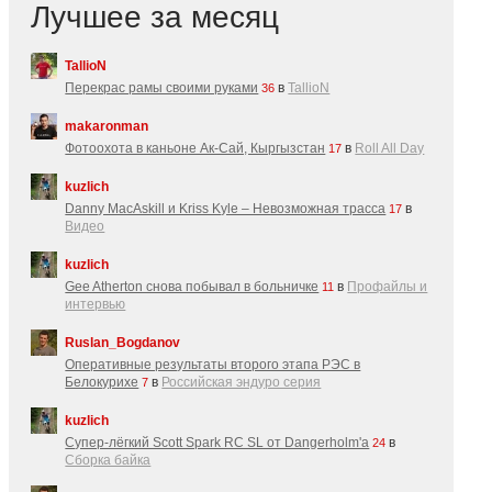
Лучшее за месяц
TallioN
Перекрас рамы своими руками
в
TallioN
36
makaronman
Фотоохота в каньоне Ак-Cай, Кыргызстан
в
Roll All Day
17
kuzlich
Danny MacAskill и Kriss Kyle – Невозможная трасса
в
17
Видео
kuzlich
Gee Atherton снова побывал в больничке
в
Профайлы и
11
интервью
Ruslan_Bogdanov
Оперативные результаты второго этапа РЭС в
Белокурихе
в
Российская эндуро серия
7
kuzlich
Супер-лёгкий Scott Spark RC SL от Dangerholm'a
в
24
Сборка байка