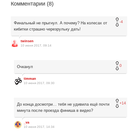
Комментарии (
8
)
-4
Финальный не прыгнул. А почему? На колесах от
кибитки страшно черезрульку дать!
twinsen
10 июня 2017, 09:14
0
Очканул
timman
10 июня 2017, 09:30
+14
До конца досмотри… тебя не удивила ещё почти
минута после проезда финиша в видео?
_va
10 июня 2017, 14:34