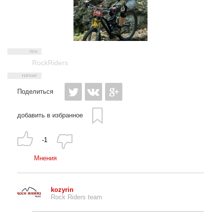
RockRiders
Поделиться
добавить в избранное
-1
Мнения
kozyrin
Rock Riders team