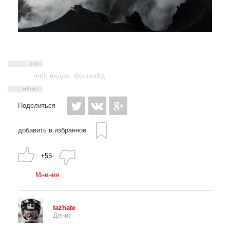
met
,
видео
,
фрирайд
Поделиться
добавить в избранное
+55
Мнения
tazhate
Денис