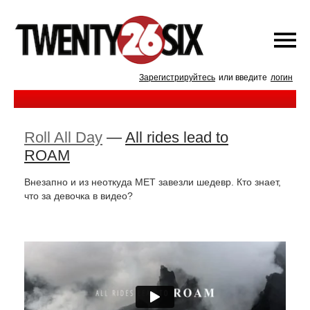
Зарегистрируйтесь
или введите
логин
Roll All Day
—
All rides lead to
ROAM
Внезапно и из неоткуда MET завезли шедевр. Кто знает,
что за девочка в видео?