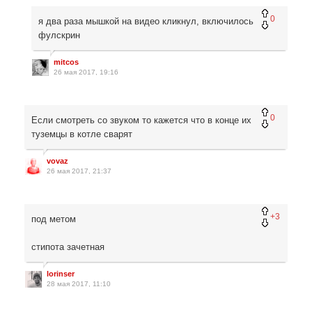
0
я два раза мышкой на видео кликнул, включилось
фулскрин
mitcos
26 мая 2017, 19:16
0
Если смотреть со звуком то кажется что в конце их
туземцы в котле сварят
vovaz
26 мая 2017, 21:37
+3
под метом
стипота зачетная
lorinser
28 мая 2017, 11:10