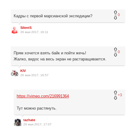
0
Кадры с первой марсианской экспедиции?
SilentS
26 мая 2017, 16:11
0
Прям хочется взять байк и пойти жечь!
Жалко, видос на весь экран не растаращивается.
KIV
26 мая 2017, 16:57
+3
https://vimeo.com/216991364
Тут можно растянуть.
tazhate
26 мая 2017, 17:07