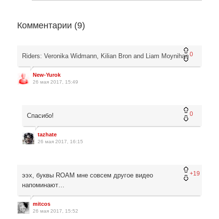
Комментарии (
9
)
0
Riders: Veronika Widmann, Kilian Bron and Liam Moynihan
New-Yurok
26 мая 2017, 15:49
0
Спасибо!
tazhate
26 мая 2017, 16:15
+19
ээх, буквы ROAM мне совсем другое видео
напоминают…
mitcos
26 мая 2017, 15:52