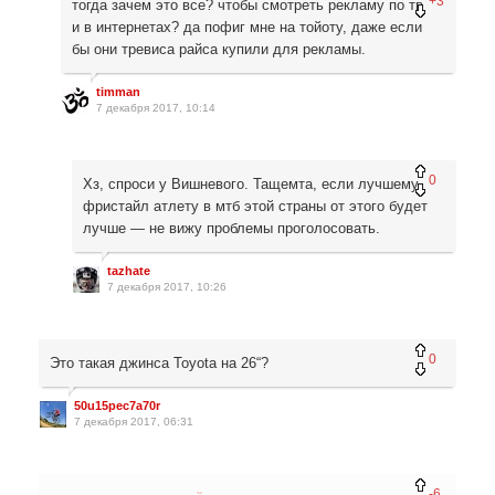
+3
тогда зачем это все? чтобы смотреть рекламу по тв
и в интернетах? да пофиг мне на тойоту, даже если
бы они тревиса райса купили для рекламы.
timman
7 декабря 2017, 10:14
0
Хз, спроси у Вишневого. Тащемта, если лучшему
фристайл атлету в мтб этой страны от этого будет
лучше — не вижу проблемы проголосовать.
tazhate
7 декабря 2017, 10:26
0
Это такая джинса Toyota на 26“?
50u15pec7a70r
7 декабря 2017, 06:31
-6