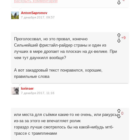
раскрыть комментарий
AntonSapronov
7 декабря 2017, 09:57
+9
Проголосовал, но это провал, конечно
Сильнейший фристайл-райдер страны и один из
лучших в мире дропает на плоскач на дх-велике. При
чем тут даунхилл вообще?
А вот закадровый текст понравился, хорошие,
правильные слова
lorinser
7 декабря 2017, 11:16
0
или места для съёмки какие-то не очень, или ракурсы,
из-за за этого не впечатляет ролик
гораздо лучше смотрелось бы на какой-нибудь мтб-
трассе с трамплинами