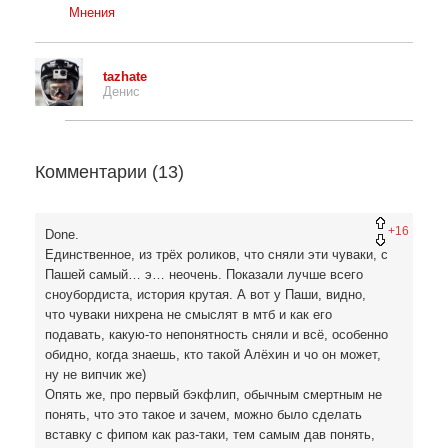
Мнения
tazhate
Денис
Комментарии (
13
)
+16
Done.
Единственное, из трёх роликов, что сняли эти чуваки, с
Пашей самый… э… неочень. Показали лучше всего
сноубордиста, история крутая. А вот у Паши, видно,
что чуваки нихрена не смыслят в мтб и как его
подавать, какую-то непонятность сняли и всё, особенно
обидно, когда знаешь, кто такой Алёхин и чо он может,
ну не випчик же)
Опять же, про первый бэкфлип, обычным смертным не
понять, что это такое и зачем, можно было сделать
вставку с фипом как раз-таки, тем самым дав понять,