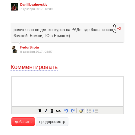
DaniilLyahovskiy
7 декабря 2017, 18:09
+2
ролик явно не для конкурса на РАДе, где большинсво
бомжей. Бомжи, ГО в Ерино =)
FedorSirota
8 декабря 2017, 08:57
Комментировать
добавить
предпросмотр