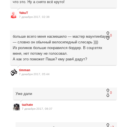
что это. Ну а снято всё круто!
YakuT
7 декабря 2017, 02:38
0
больше всего меня насмешило — мастер маунтинбаука
— словно он обычный велосипедный слесарь ))))
Из роликов больше понравился бордер. В соцсетях
меня, нет потому не голосовал.
А как это поможет Паше? ему рав4 дадут?
timman
7 декабря 2017, 05:44
0
Уже дали
tazhate
7 декабря 2017, 08:37