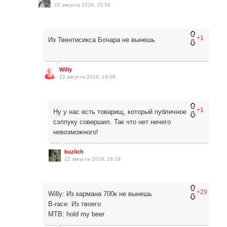
22 августа 2019, 15:59
+1
Из Твентисикса Бочара не вынешь
Willy
22 августа 2019, 16:08
+1
Ну у нас есть товарищ, который публичное
сэппуку совершил. Так что нет ничего
невозможного!
kuzlich
22 августа 2019, 16:16
+29
Willy: Из кармана 700к не вынешь
B-race: Из твоего
MTB: hold my beer