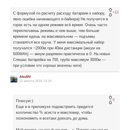
+12
С формулой по расчету расходу батареии к набору,
явно ошибка начинающего е-байкера) Не получится в
горах есть на одном режиме всё время. Очень часто
переключаешь режимы и чем выше, тем больше
времени едешь на максимальном — подъемы
становятся все круче. У меня максимальный набор
получался ~2000м при 40км дистанции (аккум на
500WAh) — аккум разряжен практически в 0. На новых
Спешах батарейка на 700, грубо максимум 3000м —
при условии что хорошо вкачены ноги)
AlexMV
22 августа 2019, 21:20
0
Плюсую:)
Еще и в приложухе поднастроить придется
колличество % асиста и максповер, чтобы
поэкономить и всетаки доехать до дома.
Мой рекорд, но это было пиз… ц. Потому что где-то