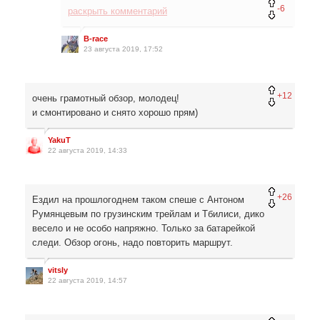
-6
раскрыть комментарий
B-race
23 августа 2019, 17:52
+12
очень грамотный обзор, молодец!
и смонтировано и снято хорошо прям)
YakuT
22 августа 2019, 14:33
+26
Ездил на прошлогоднем таком спеше с Антоном
Румянцевым по грузинским трейлам и Тбилиси, дико
весело и не особо напряжно. Только за батарейкой
следи. Обзор огонь, надо повторить маршрут.
vitsly
22 августа 2019, 14:57