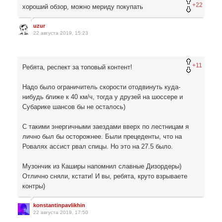
+22
хороший обзор, можно мериду покупать
uzur
22 августа 2019, 15:23
+11
Ребята, респект за топовый контент!
Надо было ограничитель скорости отодвинуть куда-
нибудь ближе к 40 км/ч, тогда у друзей на шоссере и
Субарике шансов бы не осталось)
С такими энергичными заездами вверх по лестницам я
лично был бы осторожнее. Были прецеденты, что на
Ровалях ассист рвал спицы. Но это на 27.5 было.
Музончик из Каширы напомнил славные Дизордеры)
Отлично сняли, кстати! И вы, ребята, круто взрываете
контры)
konstantinpavlikhin
22 августа 2019, 17:50