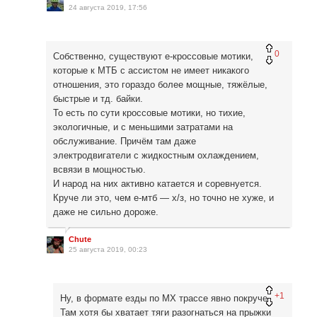
24 августа 2019, 17:56
0
Собственно, существуют е-кроссовые мотики,
которые к МТБ с ассистом не имеет никакого
отношения, это гораздо более мощные, тяжёлые,
быстрые и тд. байки.
То есть по сути кроссовые мотики, но тихие,
экологичные, и с меньшими затратами на
обслуживание. Причём там даже
электродвигатели с жидкостным охлаждением,
всвязи в мощностью.
И народ на них активно катается и соревнуется.
Круче ли это, чем е-мтб — х/з, но точно не хуже, и
даже не сильно дороже.
Chute
25 августа 2019, 00:23
+1
Ну, в формате езды по МХ трассе явно покруче.
Там хотя бы хватает тяги разогнаться на прыжки