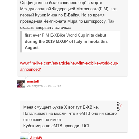
Оффициально было заявлено ещё в марте
Международной Федерацией Мотоспорта(FIM), как
первый Кубок Мира по Е-Байку. Но во время
проведения Чемпионата Мира по мотокроссу. Так
сказать «первая ласточка»
first ever FIM E-XBike World Cup in
its debut
during the 2019 MXGP of Italy in Imola this
August
.
www.fim-live.com/en/article/new-fim-e-xbike-world-cup-
announced/
amstafff
24 августа 2019, 17:45
0
Меня смущает буква
Х
вот тут E-
X
Bike.
Наталкивает на мысли, что к eMTB оно ни какого
отношения не имеет.
Кубок мира по eMTB проводит UCI
AlexMV