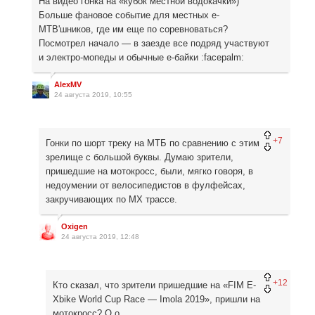
На видео гонка на «кубок местной водокачки»)
Больше фановое событие для местных e-
MTB'шников, где им еще по соревноваться?
Посмотрел начало — в заезде все подряд участвуют
и электро-мопеды и обычные е-байки :facepalm:
AlexMV
24 августа 2019, 10:55
+7
Гонки по шорт треку на МТБ по сравнению с этим
зрелище с большой буквы. Думаю зрители,
пришедшие на мотокросс, были, мягко говоря, в
недоумении от велосипедистов в фулфейсах,
закручивающих по МХ трассе.
Oxigen
24 августа 2019, 12:48
+12
Кто сказал, что зрители пришедшие на «FIM E-
Xbike World Cup Race — Imola 2019», пришли на
мотокросс? О.о