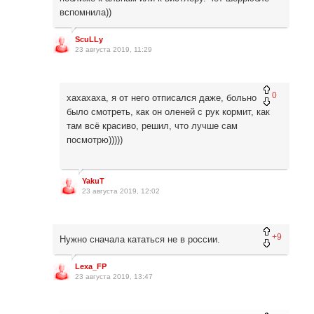
вспомнила))
ScuLLy
23 августа 2019, 11:29
0
хахахаха, я от него отписался даже, больно
было смотреть, как он оленей с рук кормит, как
там всё красиво, решил, что лучше сам
посмотрю)))))
YakuT
23 августа 2019, 12:02
+9
Нужно сначала кататься не в россии.
Lexa_FP
23 августа 2019, 13:47