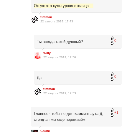
Ох уж эта культурная столица....
timman
22 августа 2019, 17:43
0
Ты всегда такой душный?
Willy
22 августа 2019, 17:50
0
Да
timman
22 августа 2019, 17:53
+1
Главное чтобы не для камминг-аута )),
стенд-ап мы ещё переживём.
Chute