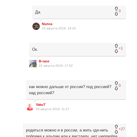
0
Да.
Nunca
23 августа 2019, 14:10
+1
Ок.
B-race
23 августа 2019, 17:52
0
как можно дальше от россии? под россией?
над россией?
YakuT
23 августа 2019, 11:27
+27
родиться можно и в россии, а жить где-нить
поближе к альпам или к вистлеру. чет шеррюбле