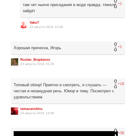
+1
там чет нынче приседания в моде правда, тяжело
зайдёт
YakuT
23 августа 2019, 12:30
+1
Хорошая прическа, Игорь.
Ruslan_Bogdanov
23 августа 2019, 01:20
+18
Топовый обзор! Приятно и смотреть, и слушать —
чистая и незанудная речь. Юмор в тему. Посмотрел с
удовольствием.
temazarodinu
23 августа 2019, 14:56
+38