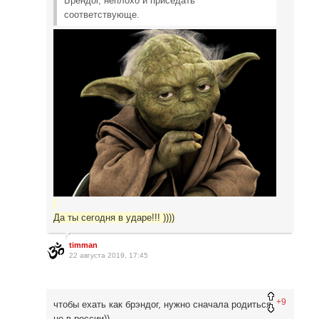
Брендог, неплохо и приседать
соответствующе.
Да ты сегодня в ударе!!! ))))
timman
22 августа 2019, 17:45
+9
чтобы ехать как брэндог, нужно сначала родиться
не в россии))