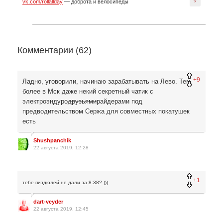
vk.com/rollallday
— доброта и велосипеды
?
Комментарии (
62
)
+9
Ладно, уговорили, начинаю зарабатывать на Лево. Тем
более в Мск даже некий секретный чатик с
электроэндуро
друзьями
райдерами под
предводительством Сержа для совместных покатушек
есть
Shushpanchik
22 августа 2019, 12:28
+1
тебе пиздюлей не дали за 8:38? )))
dart-veyder
22 августа 2019, 12:45