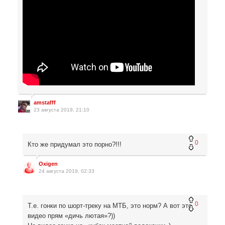
amstafff
23 августа 2019, 21:10
0
Кто же придумал это порно?!!!
Oxigen
24 августа 2019, 02:33
0
Т.е. гонки по шорт-треку на МТБ, это норм? А вот это
видео прям «дичь лютая»?))