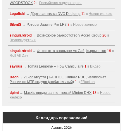
WOODSTOCK
2
в
Российская эндуро серия
Logoffski
→
Дёртовая вилка DVO Dirt jump
11
в
Новое железо
SilentS
→
Роторы Jagwire Pro LR3
8
в
Новое железо
singulardroid
→
Возможное банкротство у Accell Group
20
в
Велоиндустрия
singulardroid
→
Фотоохота в каньоне Ак-Cай, Кыргызстан
19
в
Roll All Day
sayrius
→
Tomas Lemoine – Flow Caniculaire
1
в
Видео
Deon
→
21-22 августа | БАННОЕ | Финал РЭС, Чемпионат
России по МТБ эндуро (любительский)
1
в
FRaction
dgimi
→
Maxxis представляют новый Minion DHX
13
в
Новое
железо