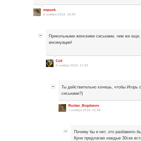
nepunk
6 ноября 2019, 16:50
Прикольными женскими сиськами, чем же еще, 
инсинуации!
Coil
6 ноября 2019, 17:30
Ты действительно хочешь, чтобы Игорь 
сиськами?)
Ruslan_Bogdanov
7 ноября 2019, 01:49
Почему бы и нет, это разбавило б
Крче предлагаю каждые 30сек встав