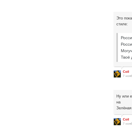
Это пок
стиле:
Росси
Росс
Могуч
Твоё 
Coil
7 нояб
Ну или 
на
Зелёная
Coil
7 нояб