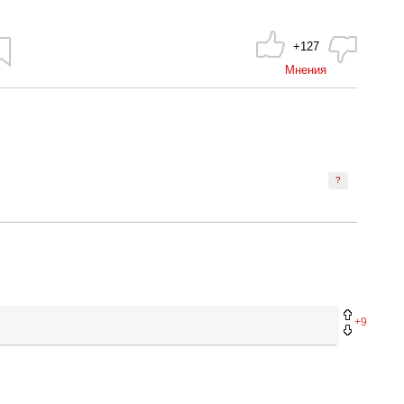
+127
Мнения
?
+9