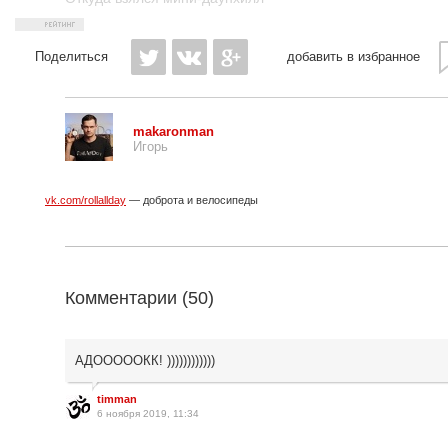
Поделиться
добавить в избранное
makaronman
Игорь
vk.com/rollallday
— доброта и велосипеды
Комментарии (
50
)
АДОООООКК! ))))))))))))
timman
6 ноября 2019, 11:34