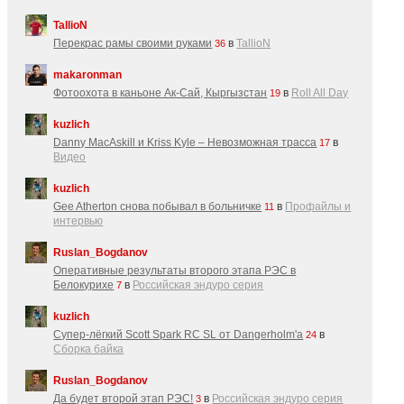
TallioN
Перекрас рамы своими руками
в
TallioN
36
makaronman
Фотоохота в каньоне Ак-Cай, Кыргызстан
в
Roll All Day
19
kuzlich
Danny MacAskill и Kriss Kyle – Невозможная трасса
в
17
Видео
kuzlich
Gee Atherton снова побывал в больничке
в
Профайлы и
11
интервью
Ruslan_Bogdanov
Оперативные результаты второго этапа РЭС в
Белокурихе
в
Российская эндуро серия
7
kuzlich
Супер-лёгкий Scott Spark RC SL от Dangerholm'a
в
24
Сборка байка
Ruslan_Bogdanov
Да будет второй этап РЭС!
в
Российская эндуро серия
3