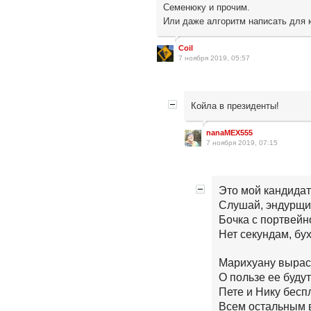
Семенюку и прочим.
Или даже алгоритм написать для
Coil
7 ноября 2019, 05:57
Койла в президенты!
nanaMEX555
7 ноября 2019, 07:15
Это мой кандидат
Слушай, эндурщик
Бочка с портвейн
Нет секундам, бу
Марихуану вырас
О пользе ее буду
Пете и Нику бесп
Всем остальным в