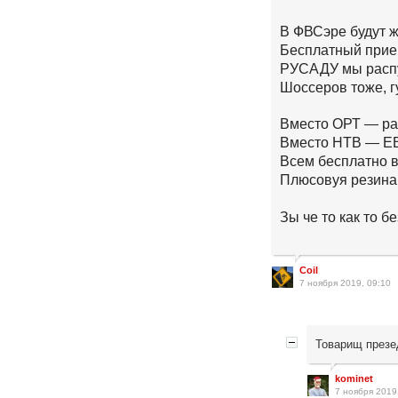
В ФВСэре будут ж
Бесплатный прием
РУСАДУ мы распу
Шоссеров тоже, г
Вместо ОРТ — ра
Вместо НТВ — ЕВ
Всем бесплатно 
Плюсовуя резина 
Зы че то как то 
Coil
7 ноября 2019, 09:10
Товарищ презе
kominet
7 ноября 2019