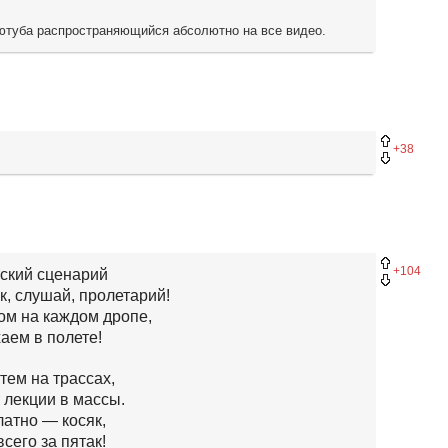
 ютуба распространяющийся абсолютно на все видео.
+38
+104
ский сценарий
, слушай, пролетарий!
ом на каждом дропе,
хаем в полете!
тем на трассах,
т лекции в массы.
латно — косяк,
сего за пятак!