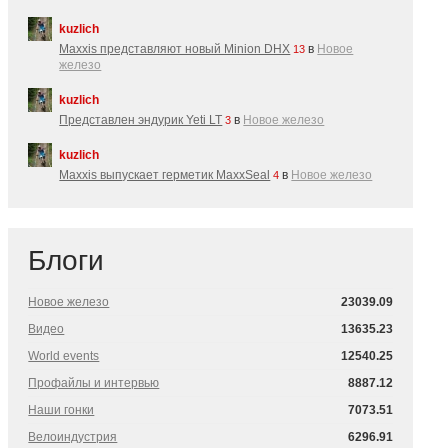
kuzlich
Maxxis представляют новый Minion DHX
в
Новое
13
железо
kuzlich
Представлен эндурик Yeti LT
в
Новое железо
3
kuzlich
Maxxis выпускает герметик MaxxSeal
в
Новое железо
4
Блоги
Новое железо
23039.09
Видео
13635.23
World events
12540.25
Профайлы и интервью
8887.12
Наши гонки
7073.51
Велоиндустрия
6296.91