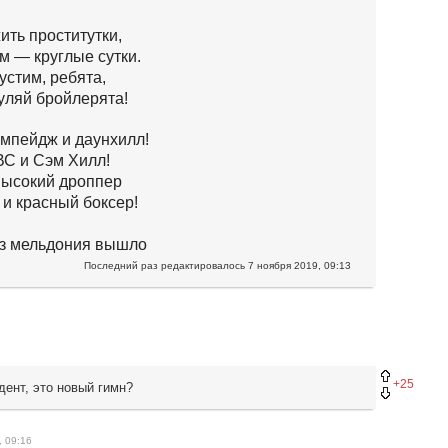
ить проститутки,
 — круглые сутки.
стим, ребята,
уляй бройлерята!
мпейдж и даунхилл!
С и Сэм Хилл!
высокий дроппер
и красный боксер!
без мельдония вышло
Последний раз редактировалось
7 ноября 2019, 09:13
+25
дент, это новый гимн?
, 09:16