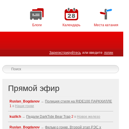
Блоги
Календарь
Места катания
Зарегистрируйтесь
или введите
логин
Прямой эфир
Ruslan_Bogdanov
→
Полиция стиля на RIDE100 ПАРКХИЛЛЕ
1
в
Наши гонки
kuzlich
→
Педали DarkTide Bear Trap
2
в
Новое железо
Ruslan_Bogdanov
→
Фильм о гонке. Второй этап РЭС x