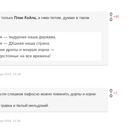
+40
а только
План Койла,
а гимн потом, думаю в таком
я — эндурная наша держава,
ия — ДХшная наша страна.
ие дропы и мокрые корни —
достоянье на все времена!
ря 2019, 10:18
+1
если слишком пафосно можно поменять дорпы и корни
 травка и белый мельдоний.
ря 2019, 11:30