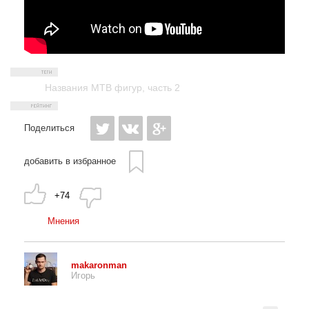
Названия MTB фигур
,
часть 2
Поделиться
добавить в избранное
+74
Мнения
makaronman
Игорь