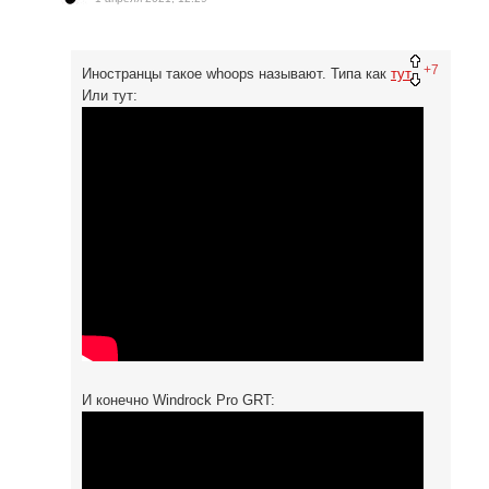
+7
Иностранцы такое whoops называют. Типа как
тут.
Или тут:
И конечно Windrock Pro GRT: