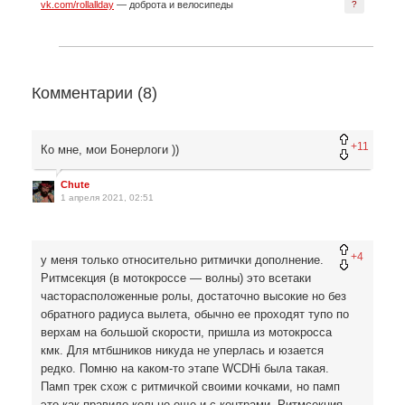
vk.com/rollallday
— доброта и велосипеды
?
Комментарии (
8
)
+11
Ко мне, мои Бонерлоги ))
Chute
1 апреля 2021, 02:51
+4
у меня только относительно ритмички дополнение.
Ритмсекция (в мотокроссе — волны) это всетаки
часторасположенные ролы, достаточно высокие но без
обратного радиуса вылета, обычно ее проходят тупо по
верхам на большой скорости, пришла из мотокросса
кмк. Для мтбшников никуда не уперлась и юзается
редко. Помню на каком-то этапе WCDHi была такая.
Памп трек схож с ритмичкой своими кочками, но памп
это как правило кольцо еще и с контрами. Ритмсекция