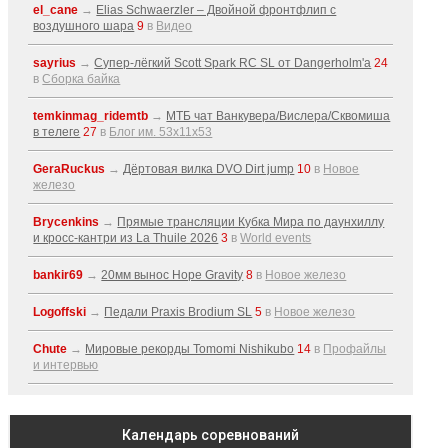
el_cane
→
Elias Schwaerzler – Двойной фронтфлип с
воздушного шара
9
в
Видео
sayrius
→
Супер-лёгкий Scott Spark RC SL от Dangerholm'a
24
в
Сборка байка
temkinmag_ridemtb
→
МТБ чат Ванкувера/Вислера/Сквомиша
в телеге
27
в
Блог им. 53x11x53
GeraRuckus
→
Дёртовая вилка DVO Dirt jump
10
в
Новое
железо
Brycenkins
→
Прямые трансляции Кубка Мира по даунхиллу
и кросс-кантри из La Thuile 2026
3
в
World events
bankir69
→
20мм вынос Hope Gravity
8
в
Новое железо
Logoffski
→
Педали Praxis Brodium SL
5
в
Новое железо
Chute
→
Мировые рекорды Tomomi Nishikubo
14
в
Профайлы
и интервью