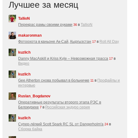
Лучшее за месяц
TallioN
Перекрас рамы своими руками
в
TallioN
36
makaronman
Фотоохота в каньоне Ак-Cай, Кыргызстан
в
Roll All Day
17
kuzlich
Danny MacAskill и Kriss Kyle – Невозможная трасса
в
17
Видео
kuzlich
Gee Atherton снова побывал в больничке
в
Профайлы и
11
интервью
Ruslan_Bogdanov
Оперативные результаты второго этапа РЭС в
Белокурихе
в
Российская эндуро серия
7
kuzlich
Супер-лёгкий Scott Spark RC SL от Dangerholm'a
в
24
Сборка байка