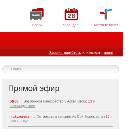
Блоги
Календарь
Места катания
Зарегистрируйтесь
или введите
логин
Прямой эфир
Strgv
→
Возможное банкротство у Accell Group
13
в
Велоиндустрия
makaronman
→
Фотоохота в каньоне Ак-Cай, Кыргызстан
17
в
Roll All Day