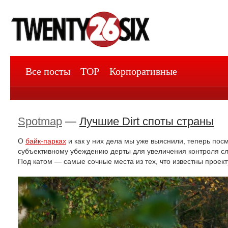
Все посты
TOP
Корпоративные
Spotmap
—
Лучшие Dirt споты страны
О
байк-парках
и как у них дела мы уже выяснили, теперь пос
субъективному убеждению дерты для увеличения контроля сле
Под катом — самые сочные места из тех, что известны проек