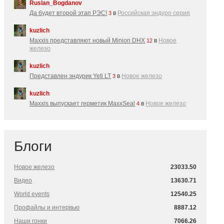
Ruslan_Bogdanov
Да будет второй этап РЭС!
в
Российская эндуро серия
3
kuzlich
Maxxis представляют новый Minion DHX
в
Новое
12
железо
kuzlich
Представлен эндурик Yeti LT
в
Новое железо
3
kuzlich
Maxxis выпускает герметик MaxxSeal
в
Новое железо
4
Блоги
Новое железо
23033.50
Видео
13630.71
World events
12540.25
Профайлы и интервью
8887.12
Наши гонки
7066.26