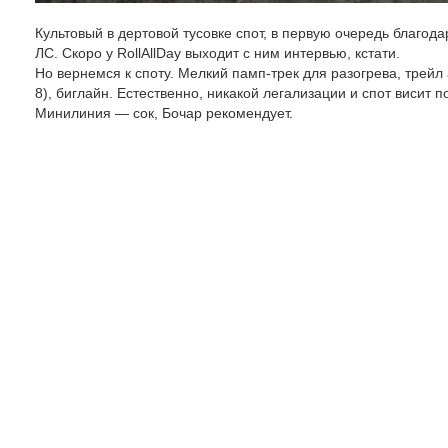
Культовый в дертовой тусовке спот, в первую очередь благо
ЛС. Скоро у RollAllDay выходит с ним интервью, кстати.
Но вернемся к споту. Мелкий памп-трек для разогрева, трей
8), биглайн. Естественно, никакой легализации и спот висит п
Минилиния — сок, Бочар рекомендует.