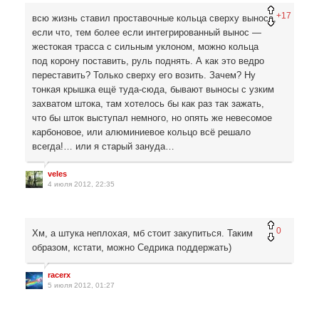
+17
всю жизнь ставил проставочные кольца сверху выноса,
если что, тем более если интегрированный вынос —
жестокая трасса с сильным уклоном, можно кольца
под корону поставить, руль поднять. А как это ведро
переставить? Только сверху его возить. Зачем? Ну
тонкая крышка ещё туда-сюда, бывают выносы с узким
захватом штока, там хотелось бы как раз так зажать,
что бы шток выступал немного, но опять же невесомое
карбоновое, или алюминиевое кольцо всё решало
всегда!… или я старый зануда…
veles
4 июля 2012, 22:35
0
Хм, а штука неплохая, мб стоит закупиться. Таким
образом, кстати, можно Седрика поддержать)
racerx
5 июля 2012, 01:27