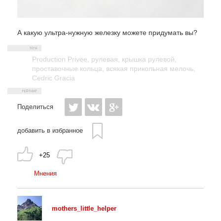
А какую ультра-нужную железку можете придумать вы?
Production Privee
,
рулевая
,
крышка рулевой
,
проставочные кольца
,
всякая прикольная мелочь
,
Cedric Gracia
Поделиться
добавить в избранное
+25
Мнения
mothers_little_helper