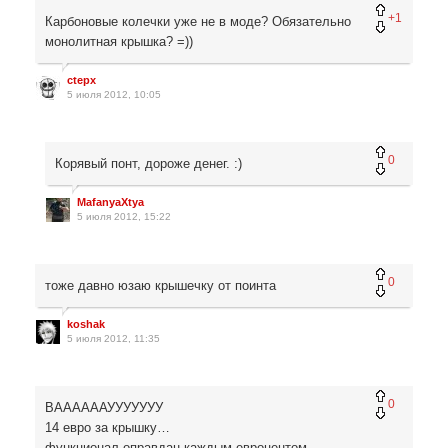
+1
Карбоновые колечки уже не в моде? Обязательно
монолитная крышка? =))
ctepx
5 июля 2012, 10:05
0
Корявый понт, дороже денег. :)
MafanyaXtya
5 июля 2012, 15:22
0
тоже давно юзаю крышечку от поинта
koshak
5 июля 2012, 11:35
0
ВААААААУУУУУУУ
14 евро за крышку…
функционал оправдан каждым евроцентом