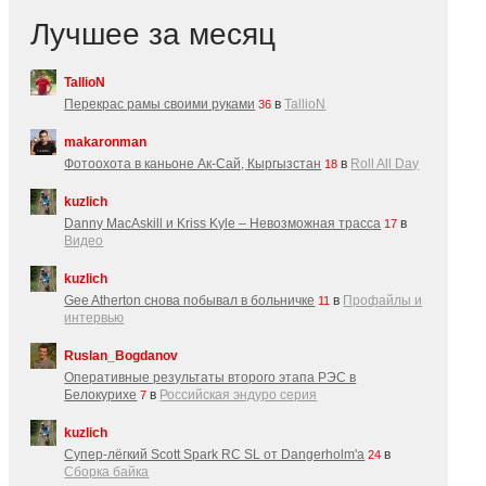
Лучшее за месяц
TallioN
Перекрас рамы своими руками
в
TallioN
36
makaronman
Фотоохота в каньоне Ак-Cай, Кыргызстан
в
Roll All Day
18
kuzlich
Danny MacAskill и Kriss Kyle – Невозможная трасса
в
17
Видео
kuzlich
Gee Atherton снова побывал в больничке
в
Профайлы и
11
интервью
Ruslan_Bogdanov
Оперативные результаты второго этапа РЭС в
Белокурихе
в
Российская эндуро серия
7
kuzlich
Супер-лёгкий Scott Spark RC SL от Dangerholm'a
в
24
Сборка байка