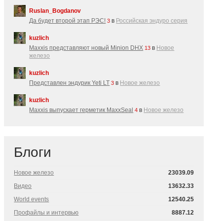
Ruslan_Bogdanov
Да будет второй этап РЭС!
в
Российская эндуро серия
3
kuzlich
Maxxis представляют новый Minion DHX
в
Новое
13
железо
kuzlich
Представлен эндурик Yeti LT
в
Новое железо
3
kuzlich
Maxxis выпускает герметик MaxxSeal
в
Новое железо
4
Блоги
Новое железо
23039.09
Видео
13632.33
World events
12540.25
Профайлы и интервью
8887.12