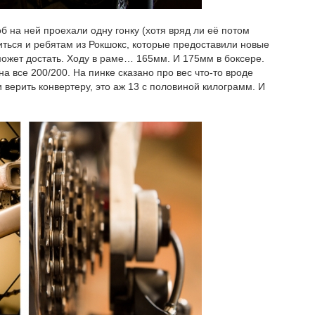
б на ней проехали одну гонку (хотя вряд ли её потом
иться и ребятам из Рокшокс, которые предоставили новые
может достать. Ходу в раме… 165мм. И 175мм в боксере.
на все 200/200. На пинке сказано про вес что-то вроде
 верить конвертеру, это аж 13 с половиной килограмм. И