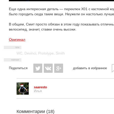
Еще одна интересная деталь — переклюк Х01 с кастомной коро
было городить сюда такие вещи. Неужели он настолько лучш
В общем, Смит просто обязан в этом году показывать отличны
велосипед, значит, ставки очень высоки.
Оригинал
WC
,
Devinci
,
Prototype
,
Smith
Поделиться
добавить в избранное
saaresto
Илья
Комментарии (
18
)