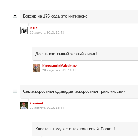
Боксер на 175 хода это интересно.
BTR
29 августа 2013, 15:43
Даёшь кастомный чёрный лирик!
KonstantinMaksimov
29 августа 2013, 18:18
Семискоростная одинадцатискоростная трансмиссия?
kominet
29 августа 2013, 15:44
Касета к тому же с технологией X-Dome!!!