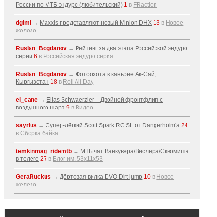
России по МТБ эндуро (любительский)
1
в
FRaction
dgimi
→
Maxxis представляют новый Minion DHX
13
в
Новое
железо
Ruslan_Bogdanov
→
Рейтинг за два этапа Российской эндуро
серии
6
в
Российская эндуро серия
Ruslan_Bogdanov
→
Фотоохота в каньоне Ак-Cай,
Кыргызстан
18
в
Roll All Day
el_cane
→
Elias Schwaerzler – Двойной фронтфлип с
воздушного шара
9
в
Видео
sayrius
→
Супер-лёгкий Scott Spark RC SL от Dangerholm'a
24
в
Сборка байка
temkinmag_ridemtb
→
МТБ чат Ванкувера/Вислера/Сквомиша
в телеге
27
в
Блог им. 53x11x53
GeraRuckus
→
Дёртовая вилка DVO Dirt jump
10
в
Новое
железо