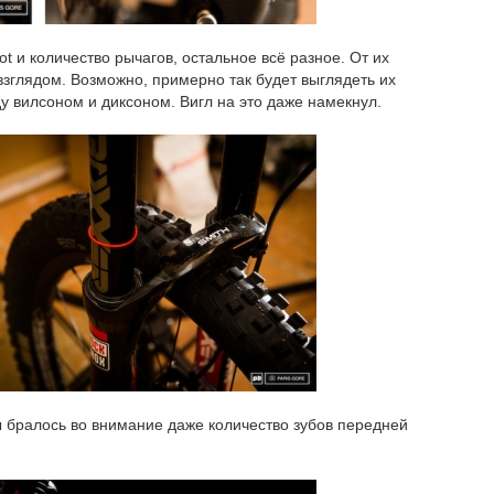
ot и количество рычагов, остальное всё разное. От их
зглядом. Возможно, примерно так будет выглядеть их
 вилсоном и диксоном. Вигл на это даже намекнул.
ы бралось во внимание даже количество зубов передней