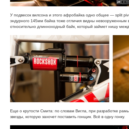
У подвесок вилсона и этого афробайка одно общее — split piv
эндурного 145мм байка тоже отличия видны невооруженным в
относительно длинноходный байк, который займет нишу между
Еще о крутости Смита: по словам Вигла, при разработке рам
звезды, которую захочет поставить гонщик. Всё в одну гонку.