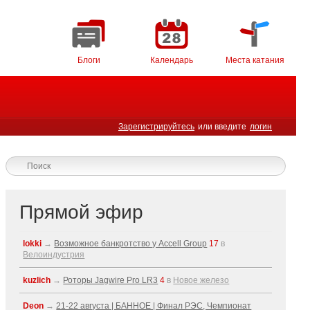
Блоги
Календарь
Места катания
Зарегистрируйтесь
или введите
логин
Прямой эфир
lokki
→
Возможное банкротство у Accell Group
17
в
Велоиндустрия
kuzlich
→
Роторы Jagwire Pro LR3
4
в
Новое железо
Deon
→
21-22 августа | БАННОЕ | Финал РЭС, Чемпионат