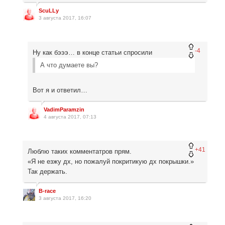
ScuLLy
3 августа 2017, 16:07
-4
Ну как бэээ… в конце статьи спросили
А что думаете вы?
Вот я и ответил…
VadimParamzin
4 августа 2017, 07:13
+41
Люблю таких комментатров прям.
«Я не езжу дх, но пожалуй покритикую дх покрышки.»
Так держать.
B-race
3 августа 2017, 16:20