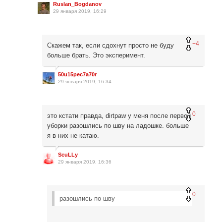
Ruslan_Bogdanov
29 января 2019, 16:29
+4
Скажем так, если сдохнут просто не буду
больше брать. Это эксперимент.
50u15pec7a70r
29 января 2019, 16:34
0
это кстати правда, dirtpaw у меня после первой
уборки разошлись по шву на ладошке. больше
я в них не катаю.
ScuLLy
29 января 2019, 16:36
0
разошлись по шву