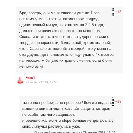
+13
Бро, поверь, они меня спасали уже не 1 раз,
поэтому у меня третьи наколенники подряд,
единственный минус, их хватает на 2-2.5 года,
дальше они начинают сползать по-маленьку.
Спасали от достаточно тяжелых ударов ногами о
твердые поверхности, болело всё, кроме коленей,
что в Саранске от недолёта мордой, что у меня на
степдауне, где я сломал ключицу, упав с 4х мертов
на плоскач. Я бы уже их давно сменил, если б они
не помогали)
YakuT
29 января 2019, 11:55
+18
ты точно про flow, а не про slope? flow же недавно
вышли и они выглядят как лайт защита, которая
не особо там чего защищает.
я реально жалею что slope больше не делают, а у
моих липучки растянулись уже.
Последний раз редактировалось
29 января 2019, 12:57