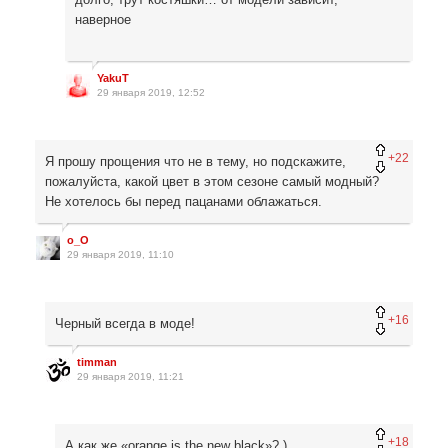
наверное
YakuT
29 января 2019, 12:52
+22
Я прошу прощения что не в тему, но подскажите,
пожалуйста, какой цвет в этом сезоне самый модный?
Не хотелось бы перед пацанами облажаться.
o_O
29 января 2019, 11:10
+16
Черный всегда в моде!
timman
29 января 2019, 11:21
+18
А как же «orange is the new black»? )