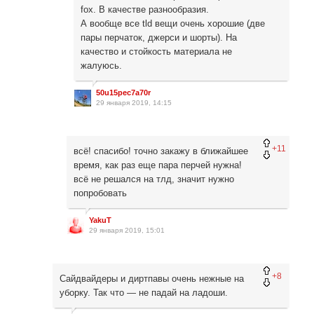
fox. В качестве разнообразия.
А вообще все tld вещи очень хорошие (две
пары перчаток, джерси и шорты). На
качество и стойкость материала не
жалуюсь.
50u15pec7a70r
29 января 2019, 14:15
+11
всё! спасибо! точно закажу в ближайшее
время, как раз еще пара перчей нужна!
всё не решался на тлд, значит нужно
попробовать
YakuT
29 января 2019, 15:01
+8
Сайдвайдеры и диртпавы очень нежные на
уборку. Так что — не падай на ладоши.