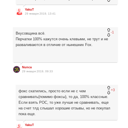
YakuT
29 января 2019, 13:41
-1
Вкусовщина всё.
Перчатки 100% кажутся очень клевыми, не трут и не
разваливаются в отличие от нынешних Fox.
Nunca
29 января 2019, 09:33
+3
фокс скатились, просто если не с чем
сравнивать(помимо фоксы), то да, 100% классные.
Если взять POC, то уже лучше не сравнивать, еще
на счет тлд слышал хорошие отзывы, но не покупал
пока еще.
YakuT