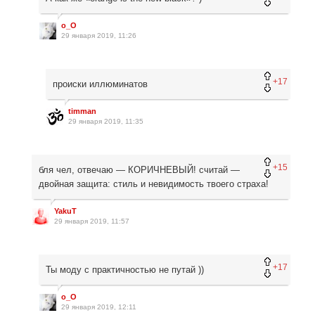
o_O
29 января 2019, 11:26
+17
происки иллюминатов
timman
29 января 2019, 11:35
+15
бля чел, отвечаю — КОРИЧНЕВЫЙ! считай —
двойная защита: стиль и невидимость твоего страха!
YakuT
29 января 2019, 11:57
+17
Ты моду с практичностью не путай ))
o_O
29 января 2019, 12:11