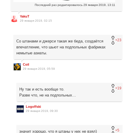
Последний раз редактировалось
29 января 2019, 13:11
YakuT
29 января 2019, 02:15
+23
Со штанами и джерси такая же беда, создаётся
впечатление, что шьют на подпольных фабриках
немытые азиаты.
Coil
29 января 2019, 05:59
+19
Ну так и есть вообще то.
Разве что, не на подпольных…
Logoffski
29 января 2019, 09:30
+5
значит хорошо, что я штаны у них не взял)