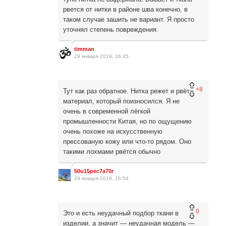
рвется от нитки в районе шва конечно, в
таком случае зашить не вариант. Я просто
уточнял степень повреждения.
timman
29 января 2019, 16:45
+8
Тут как раз обратное. Нитка режет и рвёт
материал, который поизносился. Я не
очень в современной лёгкой
промышленности Китая, но по ощущению
очень похоже на искусственную
прессованую кожу или что-то рядом. Оно
такими лохмами рвётся обычно
50u15pec7a70r
29 января 2019, 16:54
0
Это и есть неудачный подбор ткани в
изделии, а значит — неудачная модель —