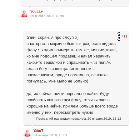
ScuLLy
29 января 2019, 12:56
+11
блин! сорян, я про слоуп :(
в которых в морзине был как раз, если видела.
флоу я ходил примерять там же, мягкие такие,
ко мне подошел продавец и начал херачить
какой-то вешалкой и спрашивать «it's hurt?»,
слава богу я защищался коленом с
наколенником, вроде нормально, вешалка
погнулась, мне было не больно)
да, их сейчас почти нереально найти, буду
пробовать как раз-таки флоу, отзывы очень
хорошие на чейне, при чем больше всего вроде
именно у них, пересмотреть нужно
Последний раз редактировалось
29 января 2019, 13:12
YakuT
29 января 2019, 13:09