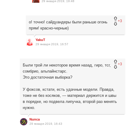
29 января 2019, 19:48
+3
о! точно! сайдуандеры были раньше огонь
прям! красно-черные)
YakuT
29 января 2019, 16:57
+3
Были трой ли некоторое время назад, гиро, тсг,
сомбрио, альпайнстарс.
Это достаточная выборка?
У фоксов, кстати, есть удачные модели. Правда,
тоже не без косяков, — материал держится и швы
в порядке, но подвела липучка, второй раз менять
нужно.
Nunca
29 января 2019, 16:43