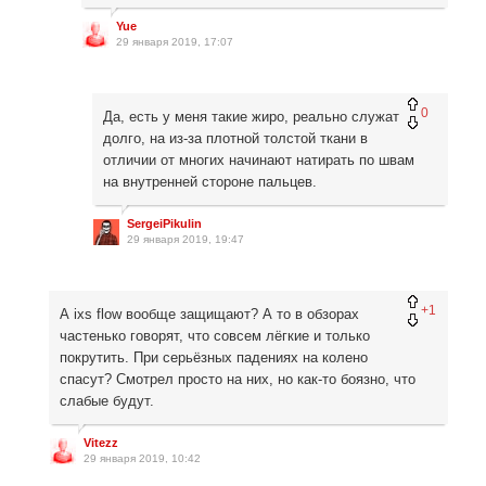
Yue
29 января 2019, 17:07
0
Да, есть у меня такие жиро, реально служат
долго, на из-за плотной толстой ткани в
отличии от многих начинают натирать по швам
на внутренней стороне пальцев.
SergeiPikulin
29 января 2019, 19:47
+1
А ixs flow вообще защищают? А то в обзорах
частенько говорят, что совсем лёгкие и только
покрутить. При серьёзных падениях на колено
спасут? Смотрел просто на них, но как-то боязно, что
слабые будут.
Vitezz
29 января 2019, 10:42