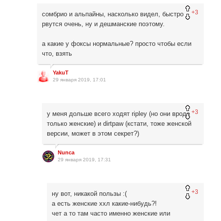
+3
сомбрио и альпайны, насколько видел, быстро
рвутся очень, ну и дешманские поэтому.
а какие у фоксы нормальные? просто чтобы если
что, взять
YakuT
29 января 2019, 17:01
+3
у меня дольше всего ходят ripley (но они вроде
только женские) и dirtpaw (кстати, тоже женской
версии, может в этом секрет?)
Nunca
29 января 2019, 17:31
+3
ну вот, никакой пользы :(
а есть женские ххл какие-нибудь?!
чет а то там часто именно женские или