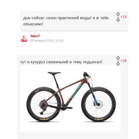
+14
дык сейчас сезон практичной моды! я ж тебе
объясняю!
YakuT
29 января 2019, 12:54
+26
тут и кукуруз свеженький в тему подьехал!