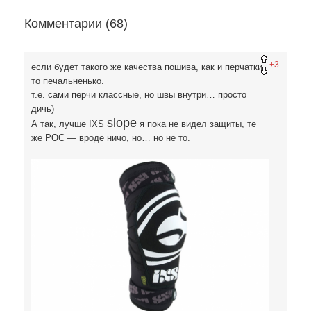
Комментарии (
68
)
+3
если будет такого же качества пошива, как и перчатки,
то печальненько.
т.е. сами перчи классные, но швы внутри… просто
дичь)
slope
А так, лучше IXS
я пока не видел защиты, те
же POC — вроде ничо, но… но не то.