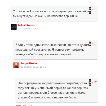
0
Это вы еще Answer вы носили, в марте купил и в ноябре
выкинул! удобные очень, но качество дерьмище.
MihailStratos
29 января 2019, 10:03
+1
Если у тебя одни катальные перчи, то это в целом
нормальный срок жизни. Я решил эту проблему
заведя себе 4-5 пар катальных перчей.
SergeiPikulin
29 января 2019, 12:19
+12
Это оправдание копроэкономики потреблядства.В
году так 10 у меня были перчи те же ансвер, так
вот они прослужили 2 сезона(затем одна была
утеряна) и такого износа на них не было.