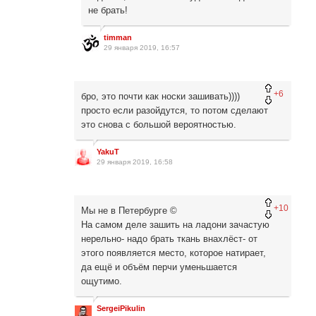
не брать!
timman
29 января 2019, 16:57
+6
бро, это почти как носки зашивать))))
просто если разойдутся, то потом сделают
это снова с большой вероятностью.
YakuT
29 января 2019, 16:58
+10
Мы не в Петербурге ©
На самом деле зашить на ладони зачастую
нерельно- надо брать ткань внахлёст- от
этого появляется место, которое натирает,
да ещё и объём перчи уменьшается
ощутимо.
SergeiPikulin