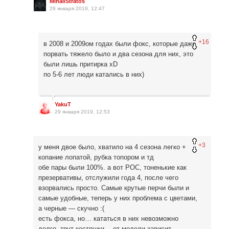
MihailStratos
29 января 2019, 12:47
+16
в 2008 и 2009ом годах были фокс, которые даже
порвать тяжело было и два сезона для них, это
были лишь притирка xD
по 5-6 лет люди катались в них)
YakuT
29 января 2019, 12:53
+3
у меня двое было, хватило на 4 сезона легко +
копание лопатой, рубка топором и тд
обе пары были 100%. а вот РОС, тоненькие как
презервативы, отслужили года 4, после чего
взорвались просто. Самые крутые перчи были и
самые удобные, теперь у них проблема с цветами,
а черные — скучно :(
есть фокса, но… кататься в них невозможно
долго, трут костяшки… от модели зависит,