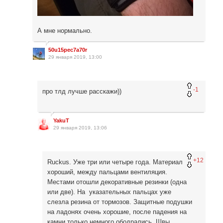
А мне нормально.
50u15pec7a70r
29 января 2019, 13:00
-1
про тлд лучше расскажи))
YakuT
29 января 2019, 13:06
+12
Ruckus. Уже три или четыре года. Материал
хороший, между пальцами вентиляция.
Местами отошли декоративные резинки (одна
или две). На указательных пальцах уже
слезла резина от тормозов. Защитные подушки
на ладонях очень хорошие, после падения на
камни только немного ободрались. Швы