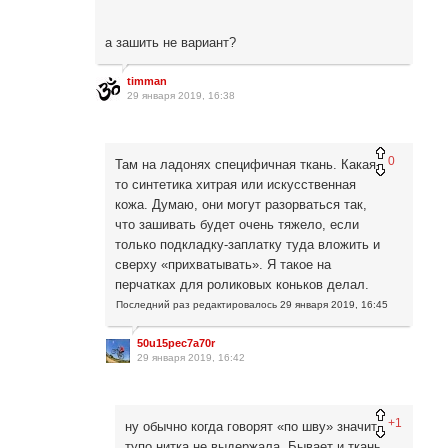
а зашить не вариант?
timman
29 января 2019, 16:38
0
Там на ладонях специфичная ткань. Какая-
то синтетика хитрая или искусственная
кожа. Думаю, они могут разорваться так,
что зашивать будет очень тяжело, если
только подкладку-заплатку туда вложить и
сверху «прихватывать». Я такое на
перчатках для роликовых коньков делал.
Последний раз редактировалось
29 января 2019, 16:45
50u15pec7a70r
29 января 2019, 16:42
+1
ну обычно когда говорят «по шву» значит
тупо нитка не выдержала. Бывает и ткань