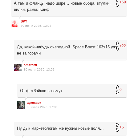
+69
А там и фланцы надо шире… новые обода, втулки,
вилки, рамы. Кайф
SPY
30 июня 2025, 13:23
+22
Да, какой-нибудь очередной Space Boost 163х15 уже
не за горами
amstafff
30 июня 2025, 13:52
0
От фетбайков возьмут
agressor
30 июля 2025, 17:36
+5
Ну дык маркетологам же нужны новые поля…