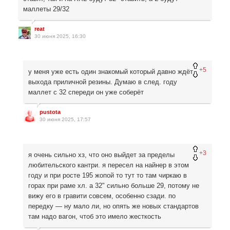
маллеты 29/32
reat
30 июня 2025, 16:30
+5
у меня уже есть один знакомый который давно ждёт
выхода приличной резины. Думаю в след. году
маллет с 32 спереди он уже соберёт
pustota
30 июня 2025, 17:57
+3
я очень сильно хз, что оно выйдет за пределы
любительского кантри. я пересел на найнер в этом
году и при росте 195 жопой то тут то там чиркаю в
горах при раме хл. а 32" сильно больше 29, потому не
вижу его в гравити совсем, особенно сзади. по
передку — ну мало ли, но опять же новых стандартов
там надо вагон, чтоб это имело жесткость