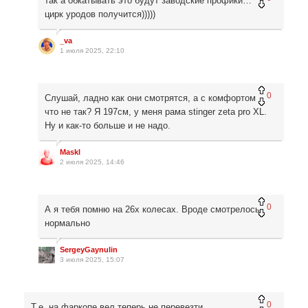
так а обкатывать это будут заводские профики…
цирк уродов получится)))))
_va
1 июля 2025, 22:10
0
Слушай, ладно как они смотрятся, а с комфортом
что не так? Я 197см, у меня рама stinger zeta pro XL.
Ну и как-то больше и не надо.
Maskl
2 июля 2025, 14:46
0
А я тебя помню на 26х колесах. Вроде смотрелось
нормально
SergeyGaynulin
3 июля 2025, 15:07
0
Т.е. на фаркопе вел теперь не перевезти…