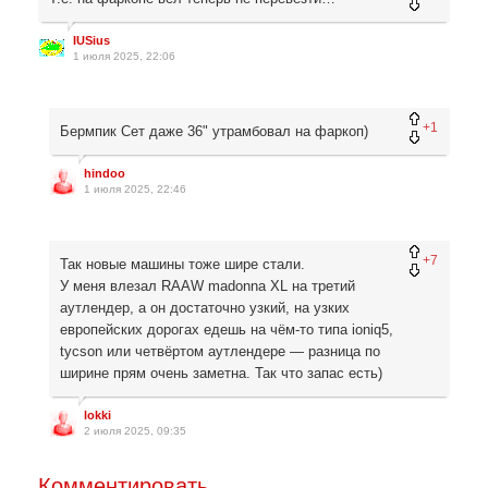
IUSius
1 июля 2025, 22:06
+1
Бермпик Сет даже 36" утрамбовал на фаркоп)
hindoo
1 июля 2025, 22:46
+7
Так новые машины тоже шире стали.
У меня влезал RAAW madonna XL на третий
аутлендер, а он достаточно узкий, на узких
европейских дорогах едешь на чём-то типа ioniq5,
tycson или четвёртом аутлендере — разница по
ширине прям очень заметна. Так что запас есть)
lokki
2 июля 2025, 09:35
Комментировать