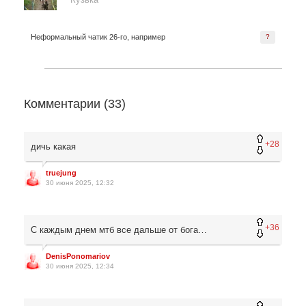
Неформальный чатик 26-го, например
?
Комментарии (
33
)
+28
дичь какая
truejung
30 июня 2025, 12:32
+36
С каждым днем мтб все дальше от бога…
DenisPonomariov
30 июня 2025, 12:34