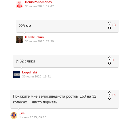
DenisPonomariov
30 июня 2025, 19:47
+3
228 мм
GeraRuckus
30 июня 2025, 23:30
0
И 32 слики
Logoffski
30 июня 2025, 19:41
+4
Покажите мне велосипедиста ростом 160 на 32
колёсах… чисто поржать
_va
1 июля 2025, 09:35