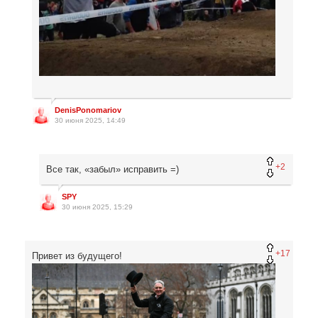
DenisPonomariov
30 июня 2025, 14:49
+2
Все так, «забыл» исправить =)
SPY
30 июня 2025, 15:29
+17
Привет из будущего!