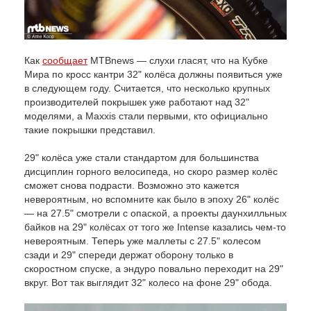
Как
сообщает
MTBnews — слухи гласят, что на Кубке
Мира по кросс кантри 32" колёса должны появиться уже
в следующем году. Считается, что несколько крупных
производителей покрышек уже работают над 32"
моделями, а Maxxis стали первыми, кто официально
такие покрышки представил.
29" колёса уже стали стандартом для большинства
дисциплин горного велосипеда, но скоро размер колёс
сможет снова подрасти. Возможно это кажется
невероятным, но вспомните как было в эпоху 26" колёс
— на 27.5" смотрели с опаской, а проекты даунхилльных
байков на 29" колёсах от того же Intense казались чем-то
невероятным. Теперь уже маллеты с 27.5" колесом
сзади и 29" спереди держат оборону только в
скоростном спуске, а эндуро повально переходит на 29"
вкруг. Вот так выглядит 32" колесо на фоне 29" обода.