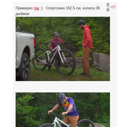
+37
Примерно
так
:) Спортсмен 162.5 см, колеса 36
дюймов