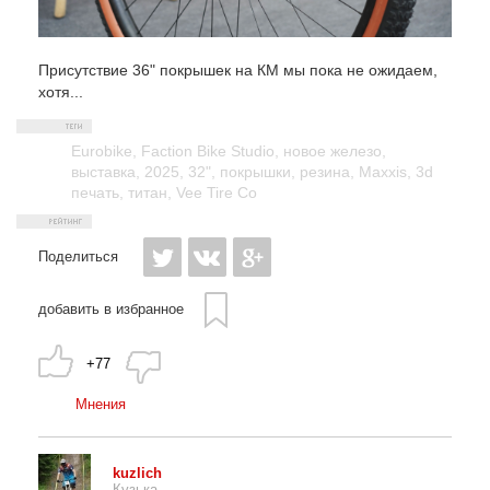
Присутствие 36" покрышек на КМ мы пока не ожидаем,
хотя...
Eurobike
,
Faction Bike Studio
,
новое железо
,
выставка
,
2025
,
32"
,
покрышки
,
резина
,
Maxxis
,
3d
печать
,
титан
,
Vee Tire Co
Поделиться
добавить в избранное
+77
Мнения
kuzlich
Кузька