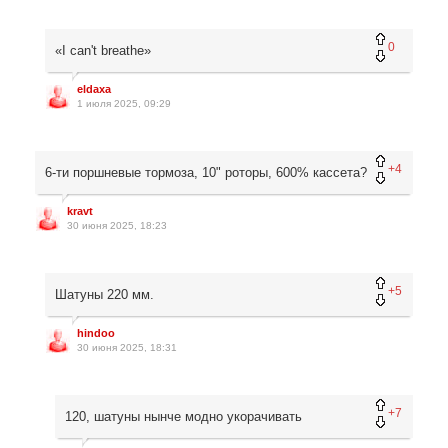
0
«I can't breathe»
eldaxa
1 июля 2025, 09:29
+4
6-ти поршневые тормоза, 10" роторы, 600% кассета?
kravt
30 июня 2025, 18:23
+5
Шатуны 220 мм.
hindoo
30 июня 2025, 18:31
+7
120, шатуны нынче модно укорачивать