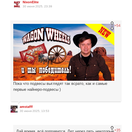
NixonElite
30 июня 2025, 23:39
+54
Пока что подвесы выглядят так всрато, как и самые
первые найнеро-подвесы )
amstafff
30 июня 2025, 13:53
+35
Дай время, всё поправится. Лет через пять некоторые