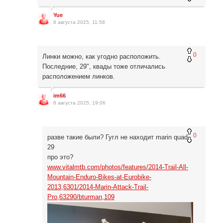
Yue
8 августа 2025, 11:58
0
Линки можно, как угодно расположить.
Последние, 29", квады тоже отличались
расположением линков.
im66
8 августа 2025, 19:06
0
разве такие были? Гугл не находит marin quad
29
про это?
www.vitalmtb.com/photos/features/2014-Trail-All-
Mountain-Enduro-Bikes-at-Eurobike-
2013,6301/2014-Marin-Attack-Trail-
Pro,63290/bturman,109