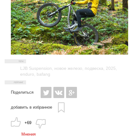
LJB Suspension
,
новое железо
,
подвеска
,
2025
,
enduro
,
bafang
Поделиться
добавить в избранное
+69
Мнения