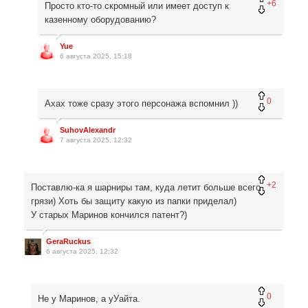
+6
Просто кто-то скромный или имеет доступ к
казенному оборудованию?
Yue
6 августа 2025, 15:18
0
Ахах тоже сразу этого персонажа вспомнил ))
SuhovAlexandr
7 августа 2025, 12:32
+2
Поставлю-ка я шарниры там, куда летит больше всего
грязи) Хоть бы защиту какую из папки приделал)
У старых Маринов кончился патент?)
GeraRuckus
6 августа 2025, 12:32
0
Не у Маринов, а уУайта.