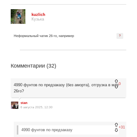
kuzlich
Кузька
Неформальный чатик 26-го, например
?
Комментарии (
32
)
0
4990 фунтов по предзаказу (без аморта), отгрузка в мае
26го?
stan
6 августа 2025, 12:30
+31
4990 фунтов по предзаказу