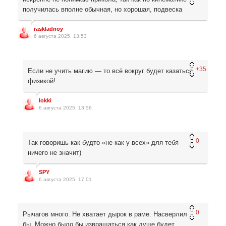
получилась вполне обычная, но хорошая, подвеска
raskladnoy
6 августа 2025, 13:53
+35
Если не учить магию — то всё вокруг будет казаться
физикой!
lokki
6 августа 2025, 13:56
0
Так говоришь как будто «не как у всех» для тебя
ничего не значит)
SPY
6 августа 2025, 17:01
0
Рычагов много. Не хватает дырок в раме. Насверлил
бы. Можно было бы извращаться как душе будет