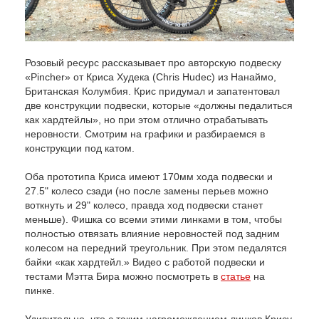
Розовый ресурс рассказывает про авторскую подвеску
«Pincher» от Криса Худека (Chris Hudec) из Нанаймо,
Британская Колумбия. Крис придумал и запатентовал
две конструкции подвески, которые «должны педалиться
как хардтейлы», но при этом отлично отрабатывать
неровности. Смотрим на графики и разбираемся в
конструкции под катом.
Оба прототипа Криса имеют 170мм хода подвески и
27.5" колесо сзади (но после замены перьев можно
воткнуть и 29" колесо, правда ход подвески станет
меньше). Фишка со всеми этими линками в том, чтобы
полностью отвязать влияние неровностей под задним
колесом на передний треугольник. При этом педалятся
байки «как хардтейл.» Видео с работой подвески и
тестами Мэтта Бира можно посмотреть в
статье
на
пинке.
Удивительно, что с таким нагромождением линков Крису