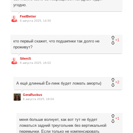
угодно.
FeelBetter
6 августа 2025, 14:50
+1
кто первый скажет, что подшипнки так долго не
проживут?
SilentS
6 августа 2025, 16:02
+2
А ещё длинный Ёк-линк будет ломать аморты)
GeraRuckus
6 августа 2025, 18:04
+1
меня больше волнует, как вот тут не будет
ломаться задний треугольник без вертикальной
перемычки. Если только не компенсировать