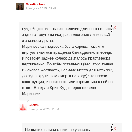
GeraRuckus
8 августа 2025, 08:48
0
нуу, общего тут только наличие длинного цельного
заднего треугольника, расположение линков всё
же совсем другое.
Мариновская подвеска была хороша тем, что
виртуальная ось вращения была далеко впереди,
и поэтому заднее колесо двигалось практически
вертикально. Во всём остальном (вес, торсионная
и боковая жесткость, наличие места для бутылок,
доступ к крутилкам аморта на ходу) это плохая
конструкция, и повторять или стремиться к ней не
стоит. Вряд ли Крис Худек вдохновлялся
Маринами.
SilentS
8 августа 2025, 11:34
0
Не выптешь пива с ним, не узнаешь