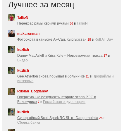
Лучшее за месяц
TallioN
Перекрас рамы своими руками
в
TallioN
36
makaronman
Фотоохота в каньоне Ак-Cай, Кыргызстан
в
Roll All Day
18
kuzlich
Danny MacAskill и Kriss Kyle – Невозможная трасса
в
17
Видео
kuzlich
Gee Atherton снова побывал в больничке
в
Профайлы и
11
интервью
Ruslan_Bogdanov
Оперативные результаты второго этапа РЭС в
Белокурихе
в
Российская эндуро серия
7
kuzlich
Супер-лёгкий Scott Spark RC SL от Dangerholm'a
в
24
Сборка байка