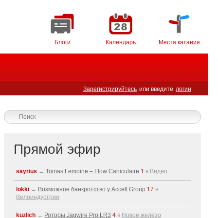
Блоги
Календарь
Места катания
Зарегистрируйтесь
или введите
логин
Прямой эфир
sayrius
→
Tomas Lemoine – Flow Caniculaire
1
в
Видео
lokki
→
Возможное банкротство у Accell Group
17
в
Велоиндустрия
kuzlich
→
Роторы Jagwire Pro LR3
4
в
Новое железо