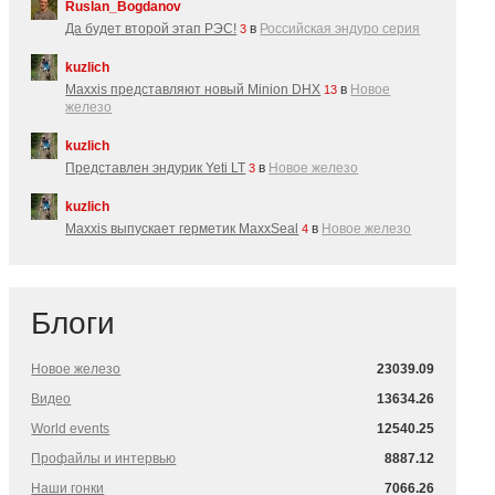
Ruslan_Bogdanov
Да будет второй этап РЭС!
в
Российская эндуро серия
3
kuzlich
Maxxis представляют новый Minion DHX
в
Новое
13
железо
kuzlich
Представлен эндурик Yeti LT
в
Новое железо
3
kuzlich
Maxxis выпускает герметик MaxxSeal
в
Новое железо
4
Блоги
Новое железо
23039.09
Видео
13634.26
World events
12540.25
Профайлы и интервью
8887.12
Наши гонки
7066.26