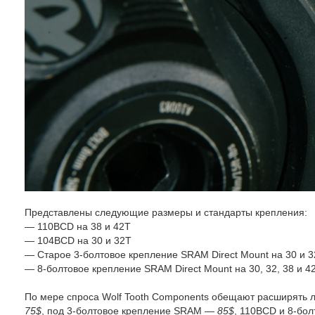
Представлены следующие размеры и стандарты крепления:
— 110BCD на 38 и 42Т
— 104BCD на 30 и 32Т
— Старое 3-болтовое крепление SRAM Direct Mount на 30 и 
— 8-болтовое крепление SRAM Direct Mount на 30, 32, 38 и 4
По мере спроса Wolf Tooth Components обещают расширять 
75$
, под 3-болтовое крепление SRAM —
85$
, 110BCD и 8-бо