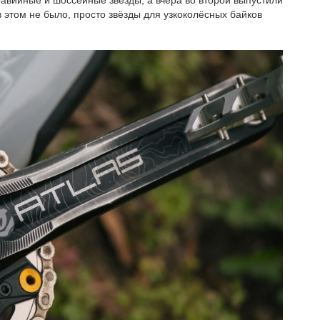
авийные и шоссейные звёзды, а вчера во второй выпустили
в этом не было, просто звёзды для узкоколёсных байков