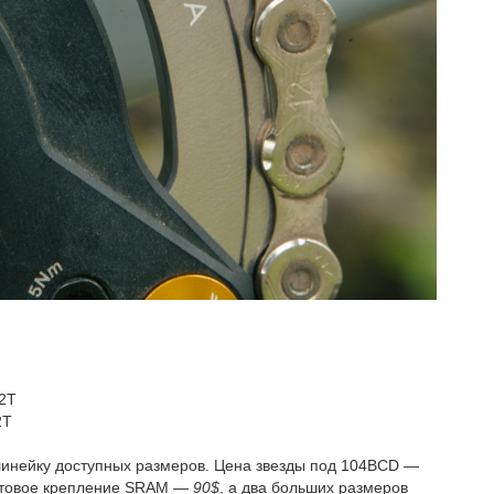
32Т
2Т
линейку доступных размеров. Цена звезды под 104BCD —
лтовое крепление SRAM —
90$
, а два больших размеров