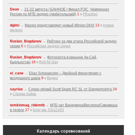
Deon
→
21-22 августа | БАННОЕ | Финал РЭС, Чемпионат
России по МТБ эндуро (любительский)
1
в
FRaction
dgimi
→
Maxxis представляют новый Minion DHX
13
в
Новое
железо
Ruslan_Bogdanov
→
Рейтинг за два этапа Российской эндуро
серии
6
в
Российская эндуро серия
Ruslan_Bogdanov
→
Фотоохота в каньоне Ак-Cай,
Кыргызстан
18
в
Roll All Day
el_cane
→
Elias Schwaerzler – Двойной фронтфлип с
воздушного шара
9
в
Видео
sayrius
→
Супер-лёгкий Scott Spark RC SL от Dangerholm'a
24
в
Сборка байка
temkinmag_ridemtb
→
МТБ чат Ванкувера/Вислера/Сквомиша
в телеге
27
в
Блог им. 53x11x53