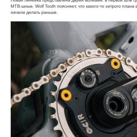
Новая линейка представлена двумя волнами: в первой шли гр
MTB-шные. Wolf Tooth поясняют, что какого-то хитрого плана 
начали делать раньше.