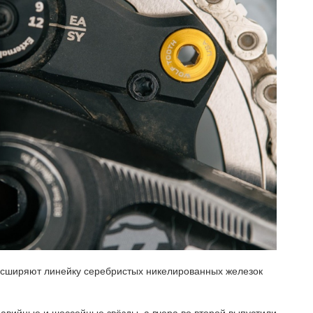
расширяют линейку серебристых никелированных железок