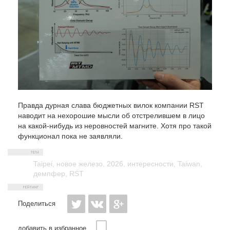
Правда дурная слава бюджетных вилок компании RST
наводит на нехорошие мысли об отстрелившем в лицо
на какой-нибудь из неровностей магните. Хотя про такой
функционал пока не заявляли.
Taipei
,
новое железо
,
2026
,
интересности
,
Taiwan
,
демпфер
,
RST
Поделиться
добавить в избранное