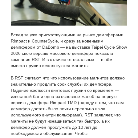
Вслед за уже присутствующими на рынке демпферами
Rimpact и CounterSycle, и сразу за новеньким
демпфером от DaBomb — на выставке Taipei Cycle Show
2026 свою версию массового демпфера показала
компания RST. И в отличие от остальных — в нём
вместо пружин используются магниты!
В RST считают, что что использование магнитов должно
значительно продлить срок службы их демпфера.
Падение жесткости винтовых пружин со временем —
известный баг и одна из основных жалоб на первую
версию демпфера Rimpact TMD (наряду с тем, что сам
демпфер достать было почти нереально из-за
используемого внутри вольфрама). RST заявляет, что
магниты не будут изнашиваться так быстро, а их
демпфер должен прослужить до 10 лет до
необходимости обслуживания. Чтобы