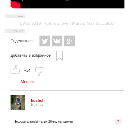
EWS
,
2019
,
Rotorua
,
Sven Martin
,
Max McCulloch
Поделиться
добавить в избранное
+34
Мнения
kuzlich
Кузька
Неформальный чатик 26-го, например
?