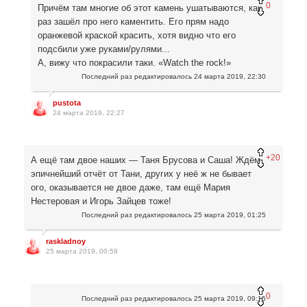
0
Причём там многие об этот камень ушатываются, как
раз зашёл про него каментить. Его прям надо
оранжевой краской красить, хотя видно что его
подсбили уже руками/рулями...
А, вижу что покрасили таки. «Watch the roсk!»
Последний раз редактировалось
24 марта 2019, 22:30
pustota
24 марта 2019, 22:27
+20
А ещё там двое наших — Таня Брусова и Саша! Ждём
эпичнейший отчёт от Тани, других у неё ж не бывает
ого, оказывается не двое даже, там ещё Мария
Нестеровая и Игорь Зайцев тоже!
Последний раз редактировалось
25 марта 2019, 01:25
raskladnoy
25 марта 2019, 00:59
0
Последний раз редактировалось
25 марта 2019, 09:15