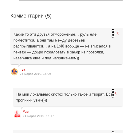
Комментарии (
5
)
+8
Какие то эти друзья отмороженые… руль еле
поместится, а они там между деревьев
распрыгиваются… а на 1:40 вообще — не вписался в
пейзаж — добро пожаловать в забор из проволки,
наверняка ещё и под напряжением))
_va
24 марта 2019, 14:09
0
На мои локальных спотох только такое и творят. Все
тропинки узкие)))
Yue
24 марта 2019, 16:17