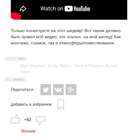
Только посмотрите на этот шедевр! Вот таким должно
быть трэвэл мтб видео, это эталон, на мой взгляд! Как
монтажа, съемок, так и атмосферы\повествования.
Wyn Masters
,
Cody Kelley
,
Florent Poilane
,
Бутан
,
Азия
Поделиться
добавить в избранное
+62
Мнения