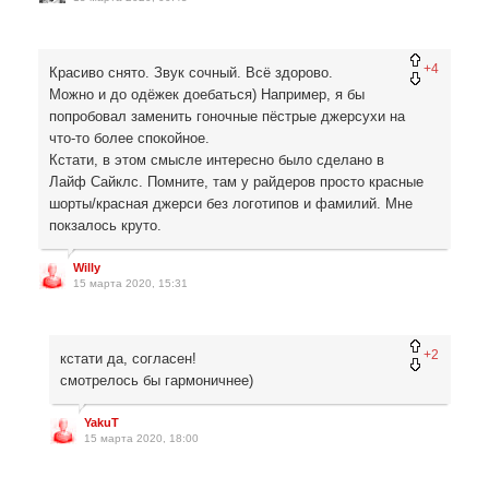
+4
Красиво снято. Звук сочный. Всё здорово.
Можно и до одёжек доебаться) Например, я бы
попробовал заменить гоночные пёстрые джерсухи на
что-то более спокойное.
Кстати, в этом смысле интересно было сделано в
Лайф Сайклс. Помните, там у райдеров просто красные
шорты/красная джерси без логотипов и фамилий. Мне
покзалось круто.
Willy
15 марта 2020, 15:31
+2
кстати да, согласен!
смотрелось бы гармоничнее)
YakuT
15 марта 2020, 18:00