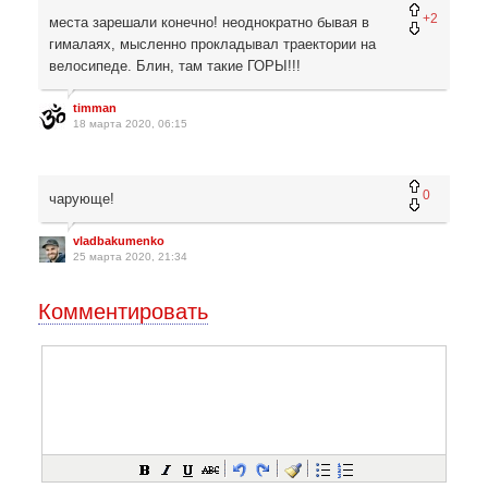
+2
места зарешали конечно! неоднократно бывая в
гималаях, мысленно прокладывал траектории на
велосипеде. Блин, там такие ГОРЫ!!!
timman
18 марта 2020, 06:15
0
чарующе!
vladbakumenko
25 марта 2020, 21:34
Комментировать