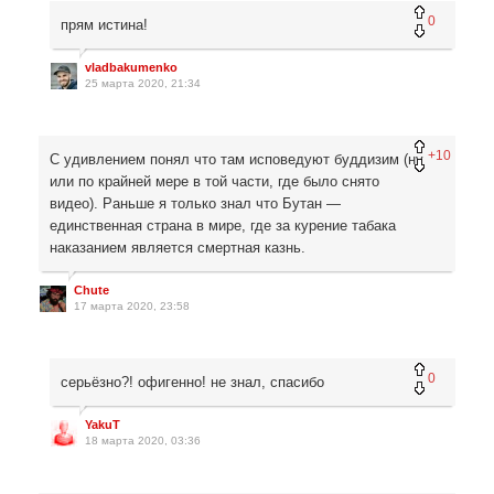
0
прям истина!
vladbakumenko
25 марта 2020, 21:34
+10
С удивлением понял что там исповедуют буддизим (ну
или по крайней мере в той части, где было снято
видео). Раньше я только знал что Бутан —
единственная страна в мире, где за курение табака
наказанием является смертная казнь.
Chute
17 марта 2020, 23:58
0
серьёзно?! офигенно! не знал, спасибо
YakuT
18 марта 2020, 03:36