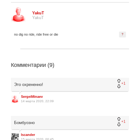
YakuT
YakuT
no dig no ride, ride free or die
?
Комментарии (
9
)
+1
Это охрененно!
SergeiMinaev
14 марта 2020, 22:09
+1
Бомбуозно
Iscander
15 марта 2020, 00:45