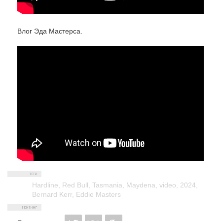
Влог Эда Мастерса.
Hardline
,
Red Bull
,
Tasmania
,
Maydena
,
video
,
2024
,
Bernard Kerr
,
Eddie Masters