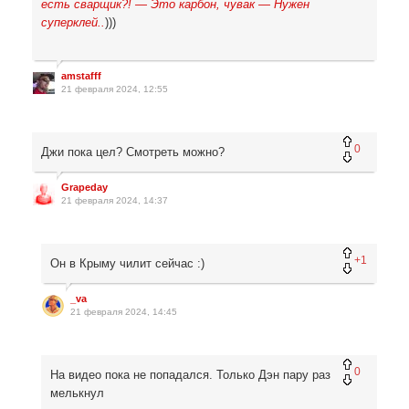
есть сварщик?! — Это карбон, чувак — Нужен
суперклей..
)))
amstafff
21 февраля 2024, 12:55
0
Джи пока цел? Смотреть можно?
Grapeday
21 февраля 2024, 14:37
+1
Он в Крыму чилит сейчас :)
_va
21 февраля 2024, 14:45
0
На видео пока не попадался. Только Дэн пару раз
мелькнул