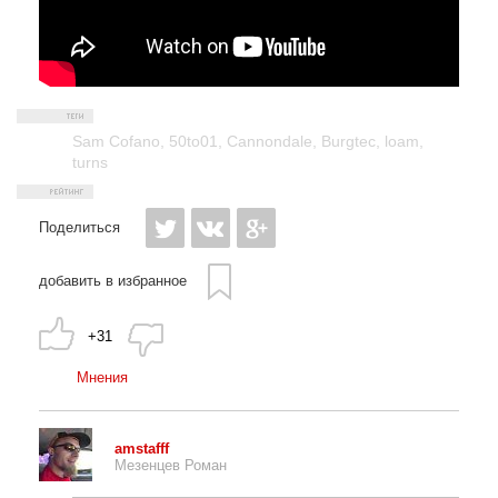
Sam Cofano
,
50to01
,
Cannondale
,
Burgtec
,
loam
,
turns
Поделиться
добавить в избранное
+31
Мнения
amstafff
Мезенцев Роман