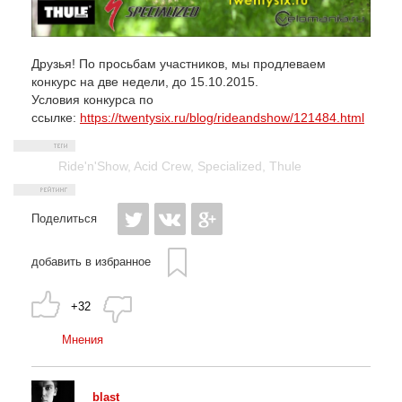
Друзья! По просьбам участников, мы продлеваем
конкурс на две недели, до 15.10.2015.
Условия конкурса по
ссылке:
https://twentysix.ru/blog/rideandshow/121484.html
Ride'n'Show
,
Acid Crew
,
Specialized
,
Thule
Поделиться
добавить в избранное
+32
Мнения
blast