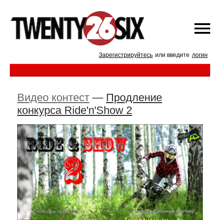
Зарегистрируйтесь
или введите
логин
Видео контест
—
Продление
конкурса Ride'n'Show 2