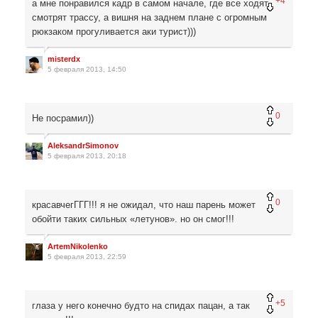
+4
а мне понравился кадр в самом начале, где все ходят
смотрят трассу, а вишня на заднем плане с огромным
рюкзаком прогуливается аки турист)))
misterdx
5 февраля 2013, 14:50
0
Не посрамил))
AleksandrSimonov
5 февраля 2013, 20:18
0
красавчегГГГ!!! я не ожидал, что наш парень может
обойти таких сильных «летунов». но он смог!!!
ArtemNikolenko
5 февраля 2013, 22:59
+5
глаза у него конечно будто на спидах пацан, а так