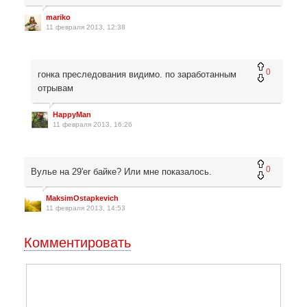
mariko
11 февраля 2013, 12:38
0
гонка преследования видимо. по заработанным
отрывам
HappyMan
11 февраля 2013, 16:26
0
Вулье на 29'er байке? Или мне показалось.
MaksimOstapkevich
11 февраля 2013, 14:53
Комментировать