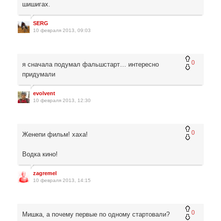
шишигах.
SERG
10 февраля 2013, 09:03
0
я сначала подумал фальшстарт… интересно
придумали
evolvent
10 февраля 2013, 12:30
0
Женепи фильм! хаха!
Водка кино!
zagremel
10 февраля 2013, 14:15
0
Мишка, а почему первые по одному стартовали?