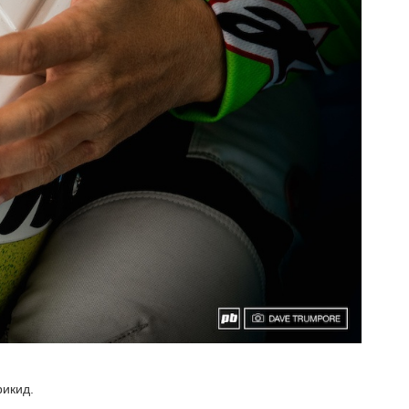
рикид.