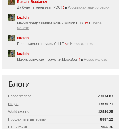
Ruslan_Bogdanov
Да будет второй этап РЭС!
в
Российская эндуро серия
3
kuzlich
Maxxis представляют новый Minion DHX
в
Новое
12
железо
kuzlich
Представлен эндурик Yeti LT
в
Новое железо
3
kuzlich
Maxxis выпускает герметик MaxxSeal
в
Новое железо
4
Блоги
Новое железо
23034.83
Видео
13630.71
World events
12540.25
Профайлы и интервью
8887.12
Наши гонки
7066.26