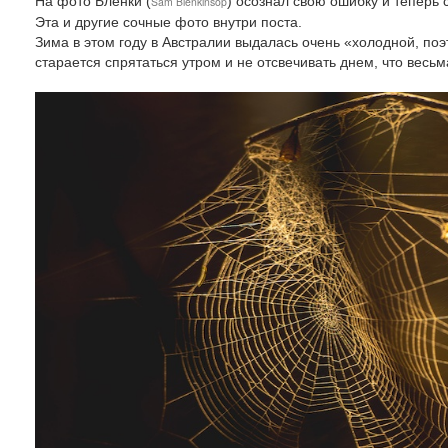
На фото Бленки (
) осознал свою ошибку и теперь 
Sam Blenkinsop
Эта и другие сочные фото внутри поста.
Зима в этом году в Австралии выдалась очень «холодной, по
старается спрятаться утром и не отсвечивать днем, что весьма