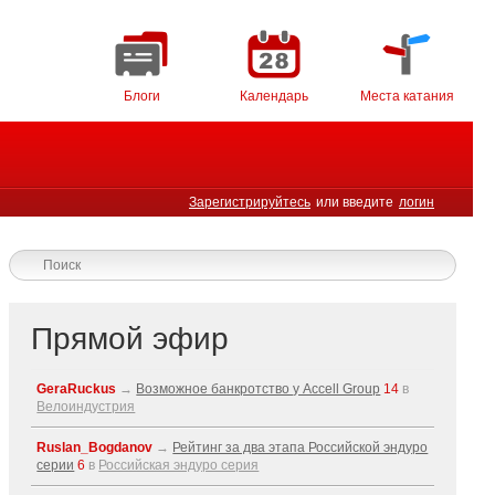
Блоги
Календарь
Места катания
Зарегистрируйтесь
или введите
логин
Прямой эфир
GeraRuckus
→
Возможное банкротство у Accell Group
14
в
Велоиндустрия
Ruslan_Bogdanov
→
Рейтинг за два этапа Российской эндуро
серии
6
в
Российская эндуро серия