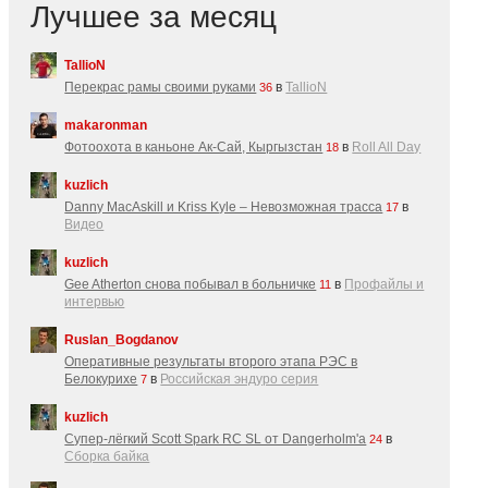
Лучшее за месяц
TallioN
Перекрас рамы своими руками
в
TallioN
36
makaronman
Фотоохота в каньоне Ак-Cай, Кыргызстан
в
Roll All Day
18
kuzlich
Danny MacAskill и Kriss Kyle – Невозможная трасса
в
17
Видео
kuzlich
Gee Atherton снова побывал в больничке
в
Профайлы и
11
интервью
Ruslan_Bogdanov
Оперативные результаты второго этапа РЭС в
Белокурихе
в
Российская эндуро серия
7
kuzlich
Супер-лёгкий Scott Spark RC SL от Dangerholm'a
в
24
Сборка байка