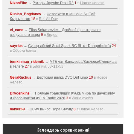
NixonElite
→
Роторы Jagwire Pro LR3
1
в
Новое железо
Ruslan_Bogdanov
→
Фотоохота в каньоне Ак-Cай,
Кыргызстан
18
в
Roll All Day
el_cane
→
Elias Schwaerzler – Двойной фронтфлип с
воздушного шара
9
в
Видео
sayrius
→
Супер-лёгкий Scott Spark RC SL от Dangerholm'a
24
в
Сборка байка
temkinmag_ridemtb
→
МТБ чат Ванкувера/Вислера/Сквомиша
в телеге
27
в
Блог им. 53x11x53
GeraRuckus
→
Дёртовая вилка DVO Dirt jump
10
в
Новое
железо
Brycenkins
→
Прямые трансляции Кубка Мира по даунхиллу
и кросс-кантри из La Thuile 2026
3
в
World events
bankir69
→
20мм вынос Hope Gravity
8
в
Новое железо