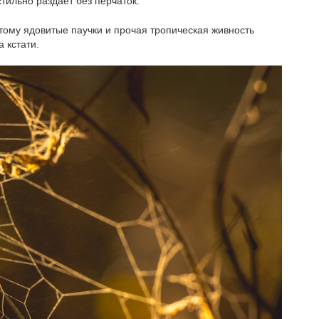
стильно раздает без перчаток.
этому ядовитые паучки и прочая тропическая живность
 кстати.