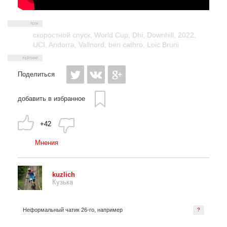
скоростной спуск
,
World Cup
,
Dhi
,
Downhill
,
2022
,
UCI
,
Andorra
,
Vallnord
,
ben cathro
,
Loic Bruni
Поделиться
добавить в избранное
+42
Мнения
kuzlich
Кузька
Неформальный чатик 26-го, например
?