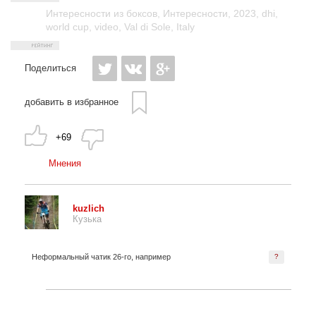
Интересности из боксов
,
Интересности
,
2023
,
dhi
,
world cup
,
video
,
Val di Sole
,
Italy
Поделиться
добавить в избранное
+69
Мнения
kuzlich
Кузька
Неформальный чатик 26-го, например
?