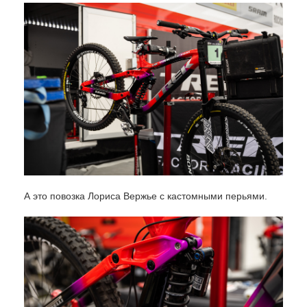
А это повозка Лориса Вержье с кастомными перьями.