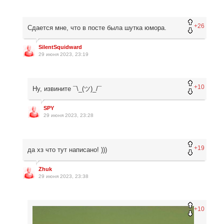
+26
Сдается мне, что в посте была шутка юмора.
SilentSquidward
29 июня 2023, 23:19
+10
Ну, извините ¯\_(ツ)_/¯
SPY
29 июня 2023, 23:28
+19
да хз что тут написано! )))
Zhuk
29 июня 2023, 23:38
+10